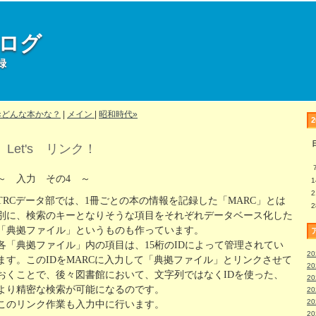
部ログ
録
«どんな本かな？
|
メイン
|
昭和時代»
Let's リンク！
～ 入力 その4 ～
1
2
TRCデータ部では、1冊ごとの本の情報を記録した「MARC」とは
2
別に、検索のキーとなりそうな項目をそれぞれデータベース化した
「典拠ファイル」というものも作っています。
各「典拠ファイル」内の項目は、15桁のIDによって管理されてい
2
ます。このIDをMARCに入力して「典拠ファイル」とリンクさせて
2
おくことで、後々図書館において、文字列ではなくIDを使った、
2
より精密な検索が可能になるのです。
2
2
このリンク作業も入力中に行います。
2