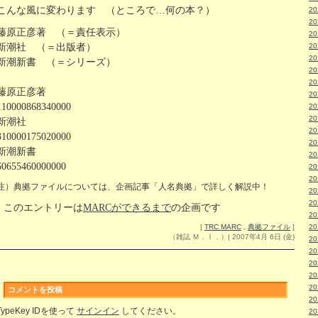
こんな風に変わります （ところで…何の本？）
2
2
藤原正彦著 （＝責任表示）
2
新潮社 （＝出版者）
2
2
新潮新書 （＝シリーズ）
2
↓
2
藤原正彦著
2
110000868340000
2
2
新潮社
2
310000175020000
2
新潮新書
2
60655460000000
2
2
注）典拠ファイルについては、企画記事「人名典拠」で詳しく解説中！
2
2
このエントリーは
MARCができるまで
の企画です
2
[
TRC MARC
,
典拠ファイル
]
2
（雑誌 Ｍ．Ｉ．）| 2007年4月 6日 (金)
2
2
2
2
2
コメントを投稿
2
TypeKey IDを使って
サインイン
してください。
2