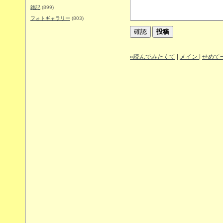
雑記
(899)
フォトギャラリー
(803)
«読んでみたくて
|
メイン
|
せめて