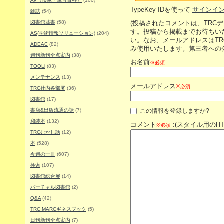
AV（映像・録音資料）
(100)
TypeKey IDを使って
サインイ
雑誌
(54)
図書館蔵書
(58)
(投稿されたコメントは、TRC
す。投稿から掲載までお待ちい
AS(学術情報ソリューション)
(204)
い。なお、メールアドレスはT
ADEAC
(82)
み使用いたします。第三者への
週刊新刊全点案内
(38)
お名前
:
※必須
TOOLi
(83)
メンテナンス
(13)
メールアドレス
:
※必須
TRC社内各部署
(36)
図書館
(17)
この情報を登録しますか?
書店&出版流通の話
(7)
和装本
(132)
コメント
:(スタイル用のH
※必須
TRCむかし話
(12)
本
(528)
今週の一冊
(607)
検索
(107)
図書館総合展
(14)
バーチャル図書館
(2)
Q&A
(42)
TRC MARCギネスブック
(5)
日刊新刊全点案内
(7)