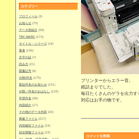
カテゴリー
プロフィール
(3)
お知らせ
(75)
データ部紹介
(59)
TRC MARC
(273)
タイトル・シリーズ
(18)
著者
(106)
文字の話
(7)
読み方
(21)
図書記号
(9)
分類/件名
(175)
プリンターからエラー音。
新設件名のお知らせ
(151)
紙詰まりでした。
分類／件名のおはなし
(125)
毎日たくさんのゲラを出力す
学習件名
(36)
対応はお手の物です。
内容紹介
(17)
その他のデータ内容
(43)
典拠ファイル
(227)
内容細目ファイル
(24)
目次情報ファイル
(15)
コメントを投稿