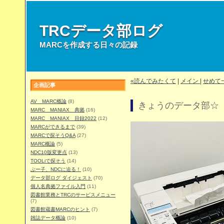
TRCデータ部ログ
MARCを作成する日々の記録
«読んでみたくて
|
メイン
|
せめて
企画記事
AV MARC概論
(8)
きょうのデータ部☆（1
MARC MANIAX 典拠
(16)
MARC MANIAX 目録2022
(12)
MARCができるまで
(39)
MARCで探そうQ&A
(27)
MARC概論
(5)
NDC10版変更点
(13)
TOOLiで探そう
(14)
ぶー子、NDCに迫る！
(10)
データ部ログ ダイジェスト
(70)
個人名典拠ファイル入門
(11)
図書館業務とTRCのサービスメニュー
(7)
図書館蔵書MARCのヒント
(7)
雑誌データ概論
(10)