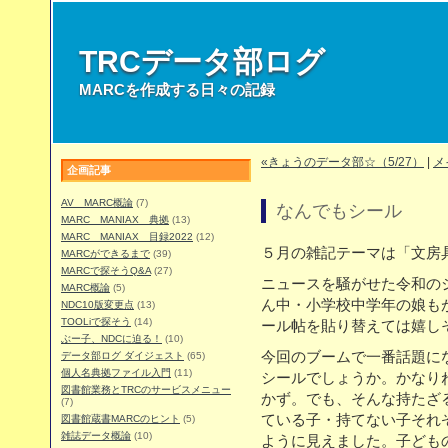
TRCデータ部ログ
MARCを作成する日々の記録
«きょうのデータ部☆（5/27）
|
メ
企画記事
AV MARC概論
(7)
なんでもシール
MARC MANIAX 典拠
(13)
MARC MANIAX 目録2022
(12)
５月の雑記テーマは「文房
MARCができるまで
(39)
MARCで探そうQ&A
(27)
ニュースを騒がせた令和の
MARC概論
(5)
ん中・小学校中学年の娘も
NDC10版変更点
(13)
TOOLiで探そう
(14)
ール帖を貼り替えては嬉し
ぶー子、NDCに迫る！
(10)
今回のブームで一番話題に
データ部ログ ダイジェスト
(65)
個人名典拠ファイル入門
(11)
シールでしょうか。かなり
図書館業務とTRCのサービスメニュー
かず。でも、そんな持たざ
(7)
ている子・持てない子それ
図書館蔵書MARCのヒント
(5)
雑誌データ概論
(10)
ように見えました。子ども