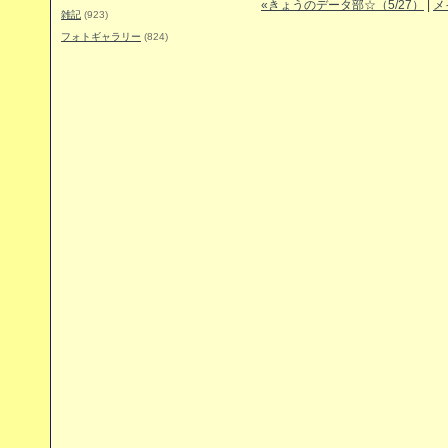
«きょうのデータ部☆（5/27）
|
メ
雑記
(923)
フォトギャラリー
(824)