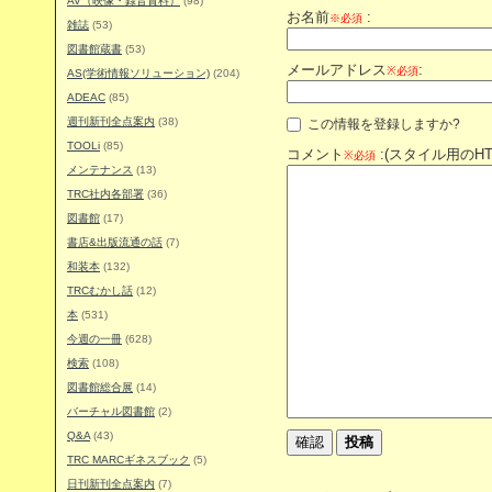
AV（映像・録音資料）
(98)
お名前
:
※必須
雑誌
(53)
図書館蔵書
(53)
メールアドレス
:
※必須
AS(学術情報ソリューション)
(204)
ADEAC
(85)
週刊新刊全点案内
(38)
この情報を登録しますか?
TOOLi
(85)
コメント
:(スタイル用のH
※必須
メンテナンス
(13)
TRC社内各部署
(36)
図書館
(17)
書店&出版流通の話
(7)
和装本
(132)
TRCむかし話
(12)
本
(531)
今週の一冊
(628)
検索
(108)
図書館総合展
(14)
バーチャル図書館
(2)
Q&A
(43)
TRC MARCギネスブック
(5)
日刊新刊全点案内
(7)