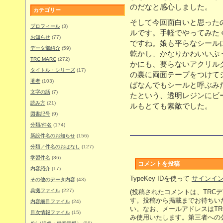
のだなと感心しました。
カテゴリー
そして今回面白いと思った
プロフィール
(3)
ルです。手軽でやってみた
お知らせ
(77)
ですね。娘も平らなシール
データ部紹介
(59)
乾かし、かなりかわいいぷ
TRC MARC
(272)
かにも、要らないアクリル
タイトル・シリーズ
(17)
の裏に両面テープをつけて
著者
(103)
ばなんでもシールと呼ぶみ
文字の話
(7)
たという、透明レジンにビ
読み方
(21)
ルもとても素敵でした。
図書記号
(9)
分類/件名
(174)
新設件名のお知らせ
(156)
分類／件名のおはなし
(127)
学習件名
(36)
コメントを投稿
内容紹介
(17)
TypeKey IDを使って
サインイ
その他のデータ内容
(43)
典拠ファイル
(227)
(投稿されたコメントは、TRC
す。投稿から掲載までお待ちい
内容細目ファイル
(24)
い。なお、メールアドレスはT
目次情報ファイル
(15)
み使用いたします。第三者への