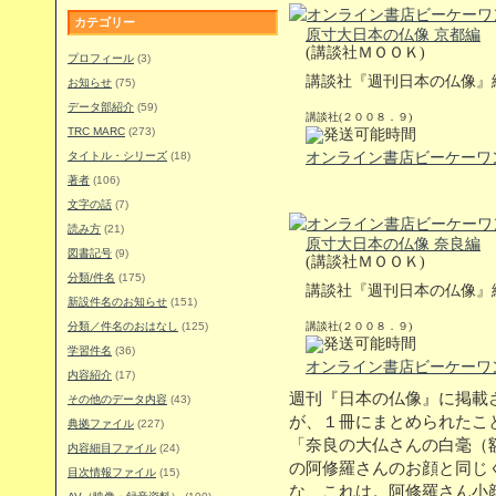
カテゴリー
原寸大日本の仏像 京都編
(講談社ＭＯＯＫ)
プロフィール
(3)
講談社『週刊日本の仏像』
お知らせ
(75)
データ部紹介
(59)
講談社(２００８．９)
TRC MARC
(273)
タイトル・シリーズ
(18)
オンライン書店ビーケーワ
著者
(106)
文字の話
(7)
読み方
(21)
原寸大日本の仏像 奈良編
図書記号
(9)
(講談社ＭＯＯＫ)
分類/件名
(175)
講談社『週刊日本の仏像』
新設件名のお知らせ
(151)
分類／件名のおはなし
(125)
講談社(２００８．９)
学習件名
(36)
オンライン書店ビーケーワ
内容紹介
(17)
週刊『日本の仏像』に掲載
その他のデータ内容
(43)
が、１冊にまとめられたこ
典拠ファイル
(227)
「奈良の大仏さんの白毫（
内容細目ファイル
(24)
の阿修羅さんのお顔と同じ
目次情報ファイル
(15)
な、これは。阿修羅さん小