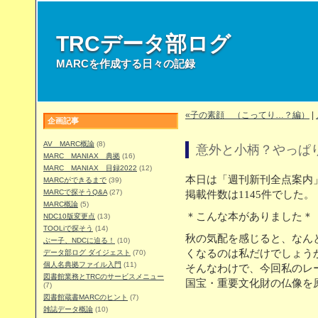
TRCデータ部ログ
MARCを作成する日々の記録
«子の素顔 （こってり…？編）
|
企画記事
AV MARC概論
(8)
意外と小柄？やっぱ
MARC MANIAX 典拠
(16)
MARC MANIAX 目録2022
(12)
本日は「週刊新刊全点案内」
MARCができるまで
(39)
MARCで探そうQ&A
(27)
掲載件数は1145件でした。
MARC概論
(5)
＊こんな本がありました＊
NDC10版変更点
(13)
TOOLiで探そう
(14)
秋の気配を感じると、なん
ぶー子、NDCに迫る！
(10)
くなるのは私だけでしょう
データ部ログ ダイジェスト
(70)
個人名典拠ファイル入門
(11)
そんなわけで、今回私のレ
図書館業務とTRCのサービスメニュー
国宝・重要文化財の仏像を
(7)
図書館蔵書MARCのヒント
(7)
雑誌データ概論
(10)