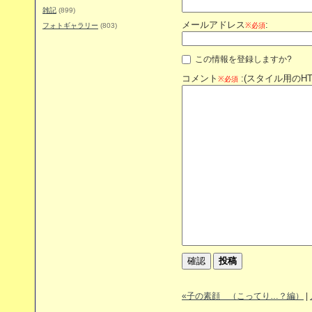
雑記
(899)
メールアドレス
:
フォトギャラリー
(803)
※必須
この情報を登録しますか?
コメント
:(スタイル用のH
※必須
«子の素顔 （こってり…？編）
|