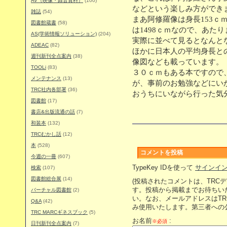
AV（映像・録音資料）
(100)
などという楽しみ方ができ
雑誌
(54)
まあ阿修羅像は身長153ｃ
図書館蔵書
(58)
は1498ｃｍなので、あた
AS(学術情報ソリューション)
(204)
実際に並べて見るとなんと
ADEAC
(82)
ほかに日本人の平均身長と
週刊新刊全点案内
(38)
像図なども載っています。
TOOLi
(83)
３０ｃｍもある本ですので
メンテナンス
(13)
が、事前のお勉強などにい
TRC社内各部署
(36)
おうちにいながら行った気
図書館
(17)
書店&出版流通の話
(7)
和装本
(132)
TRCむかし話
(12)
本
(528)
コメントを投稿
今週の一冊
(607)
TypeKey IDを使って
サインイ
検索
(107)
図書館総合展
(14)
(投稿されたコメントは、TRC
す。投稿から掲載までお待ちい
バーチャル図書館
(2)
い。なお、メールアドレスはT
Q&A
(42)
み使用いたします。第三者への
TRC MARCギネスブック
(5)
お名前
:
※必須
日刊新刊全点案内
(7)