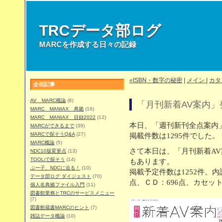
TRCデータ部ログ
MARCを作成する日々の記録
«ISBN・数字の秘密
|
メイン
|
カタ
企画記事
AV MARC概論
(8)
「月刊新着AV案内」
MARC MANIAX 典拠
(16)
MARC MANIAX 目録2022
(12)
本日、「週刊新刊全点案内」
MARCができるまで
(39)
MARCで探そうQ&A
(27)
掲載件数は1295件でした。
MARC概論
(5)
さて本日は、「月刊新着AV案
NDC10版変更点
(13)
TOOLiで探そう
(14)
もあります。
ぶー子、NDCに迫る！
(10)
掲載予定件数は1252件。内
データ部ログ ダイジェスト
(70)
点、ＣＤ：696点、カセッ
個人名典拠ファイル入門
(11)
図書館業務とTRCのサービスメニュー
(7)
図書館蔵書MARCのヒント
(7)
雑誌データ概論
(10)