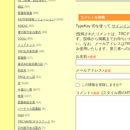
AV（映像・録音資料）
(100)
雑誌
(54)
図書館蔵書
(58)
コメントを投稿
AS(学術情報ソリューション)
(204)
ADEAC
(82)
TypeKey IDを使って
サインイ
週刊新刊全点案内
(38)
(投稿されたコメントは、TRC
TOOLi
(83)
す。投稿から掲載までお待ちい
い。なお、メールアドレスはT
メンテナンス
(13)
み使用いたします。第三者への
TRC社内各部署
(36)
お名前
:
※必須
図書館
(17)
書店&出版流通の話
(7)
メールアドレス
:
和装本
(132)
※必須
TRCむかし話
(12)
本
(528)
この情報を登録しますか?
今週の一冊
(607)
コメント
:(スタイル用のH
※必須
検索
(107)
図書館総合展
(14)
バーチャル図書館
(2)
Q&A
(42)
TRC MARCギネスブック
(5)
日刊新刊全点案内
(7)