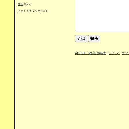
雑記
(899)
フォトギャラリー
(803)
«ISBN・数字の秘密
|
メイン
|
カタ