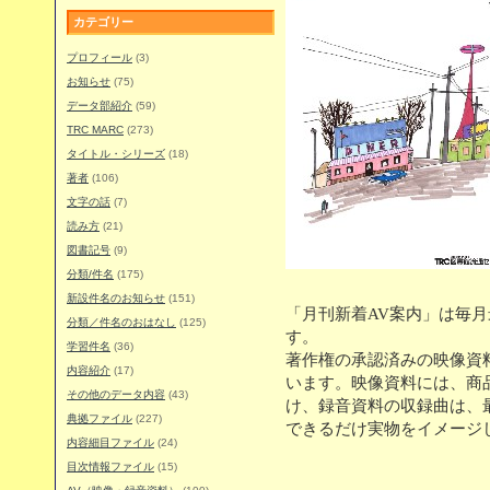
カテゴリー
プロフィール
(3)
お知らせ
(75)
データ部紹介
(59)
TRC MARC
(273)
タイトル・シリーズ
(18)
著者
(106)
文字の話
(7)
読み方
(21)
図書記号
(9)
分類/件名
(175)
新設件名のお知らせ
(151)
「月刊新着AV案内」は毎
分類／件名のおはなし
(125)
す。
学習件名
(36)
著作権の承認済みの映像資
内容紹介
(17)
います。映像資料には、商
その他のデータ内容
(43)
け、録音資料の収録曲は、最
典拠ファイル
(227)
できるだけ実物をイメージ
内容細目ファイル
(24)
目次情報ファイル
(15)