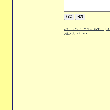
«きょうのデータ部☆（6/15）
|
メ
おはなし・23～»