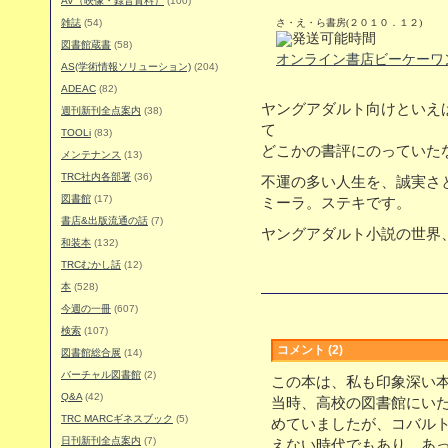
AV（映像・録音資料）
(100)
雑誌
(54)
さ・え・ら書房(２０１０．１２)
図書館蔵書
(58)
オンライン書店ビーケーワ
AS(学術情報ソリューション)
(204)
ADEAC
(82)
ヤングアダルト向けといえ
週刊新刊全点案内
(38)
て
TOOLi
(83)
どこかの書評にのっていた
メンテナンス
(13)
TRC社内各部署
(36)
不運の多い人生を、誠実さ
図書館
(17)
ミーラ。ステキです。
書店&出版流通の話
(7)
ヤングアダルト小説の世界
和装本
(132)
TRCむかし話
(12)
本
(528)
今週の一冊
(607)
検索
(107)
コメント (2)
図書館総合展
(14)
バーチャル図書館
(2)
この本は、私も印象深い
Q&A
(42)
当時、高校の図書館にい
TRC MARCギネスブック
(5)
めていましたが、コバル
日刊新刊全点案内
(7)
えない時代でもあり、あ