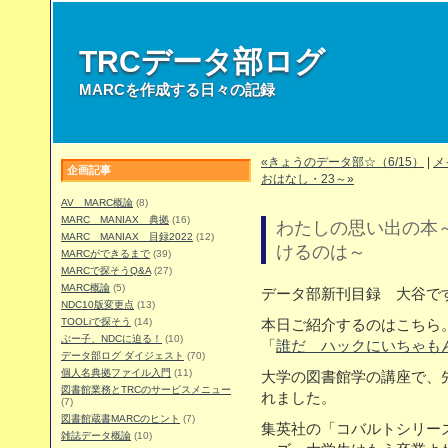
TRCデータ部ログ
MARCを作成する日々の記録
«きょうのデータ部☆（6/15）
|
メ
企画記事
おはなし・23～»
AV MARC概論
(8)
MARC MANIAX 典拠
(16)
わたしの思い出の本
MARC MANIAX 目録2022
(12)
けるのは～
MARCができるまで
(39)
MARCで探そうQ&A
(27)
MARC概論
(5)
データ部新刊目録 大谷で
NDC10版変更点
(13)
TOOLiで探そう
(14)
本日ご紹介するのはこちら
ぶー子、NDCに迫る！
(10)
「
誰だ ハックにいちゃも
データ部ログ ダイジェスト
(70)
個人名典拠ファイル入門
(11)
大学の図書館学の講座で、
図書館業務とTRCのサービスメニュー
れました。
(7)
図書館蔵書MARCのヒント
(7)
集英社の「コバルトシリー
雑誌データ概論
(10)