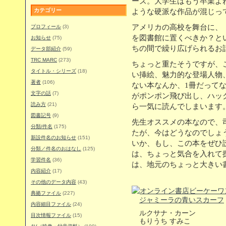
ーズ。大学生はもう卒業よ
カテゴリー
ような硬派な作品が混じっ
アメリカの高校を舞台に、
プロフィール
(3)
を図書館に置くべきか？と
お知らせ
(75)
ちの間で繰り広げられるお
データ部紹介
(59)
TRC MARC
(273)
ちょっと重たそうですが、
タイトル・シリーズ
(18)
い挿絵、魅力的な登場人物
著者
(106)
ない本なんか、1冊だって
文字の話
(7)
がポンポン飛び出し、ハッ
読み方
(21)
ら一気に読んでしまいます
図書記号
(9)
先生オススメの本なので、
分類/件名
(175)
たが、今はどうなのでしょ
新設件名のお知らせ
(151)
いか、もし、この本をぜひ
分類／件名のおはなし
(125)
は、ちょっと気合を入れて
学習件名
(36)
は、地元のちょっと大きい
内容紹介
(17)
その他のデータ内容
(43)
典拠ファイル
(227)
ジャミーラの青いスカーフ
内容細目ファイル
(24)
ルクサナ・カーン
目次情報ファイル
(15)
もりうち すみこ