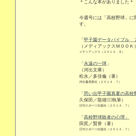
＊こんな本がありました＊
今週号には「高校野球」に
す。
「
甲子園データバイブル 
（メディアックスＭＯＯＫ
メディアックス（２０１４．８）
「
永遠の一球
」
（河出文庫）
松永／多佳倫（著）
河出書房新社（２０１４．７）
「
思い出甲子園真夏の高校
久保田／龍雄（執筆）
日刊スポーツ出版社（２０１４．７）
「
高校野球敗者の心理」
田尻／賢誉（著）
日刊スポーツ出版社（２０１４．７）