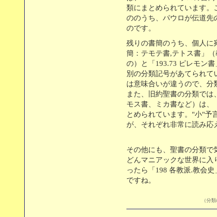
類にまとめられています。
ののうち、パウロが伝道先
のです。
残りの書簡のうち、個人に宛て
簡：テモテ書,テトス書」
の）と「193.73 ピレモ
別の分類記号があてられて
は意味合いが違うので、分
また、旧約聖書の分類では
モス書、ミカ書など）は、「19
とめられています。"小"予
が、それぞれ非常に読み応
その他にも、聖書の分類で
どんマニアックな世界に入り
ったら「198 各教派.教
ですね。
（分類/