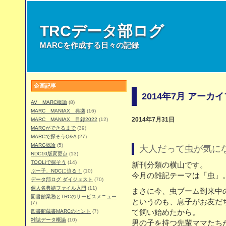
TRCデータ部ログ
MARCを作成する日々の記録
企画記事
2014年7月 アーカ
AV MARC概論
(8)
MARC MANIAX 典拠
(16)
MARC MANIAX 目録2022
(12)
2014年7月31日
MARCができるまで
(39)
MARCで探そうQ&A
(27)
MARC概論
(5)
大人だって虫が気に
NDC10版変更点
(13)
TOOLiで探そう
(14)
新刊分類の横山です。
ぶー子、NDCに迫る！
(10)
今月の雑記テーマは「虫」
データ部ログ ダイジェスト
(70)
個人名典拠ファイル入門
(11)
まさに今、虫ブーム到来中
図書館業務とTRCのサービスメニュー
というのも、息子がお友だ
(7)
図書館蔵書MARCのヒント
(7)
て飼い始めたから。
雑誌データ概論
(10)
男の子を持つ先輩ママたち