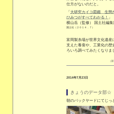
仕方がないのだと。
「
大研究カイコ図鑑 生態
ひみつがすべてわかる！
」
横山岳（監修） 国土社編
国土社（２０１４．７）
富岡製糸場が世界文化遺産
支えた養蚕や、工業化の歴
ろいろ調べてみたくなりま
（新刊
2014年7月23日
きょうのデータ部☆（7
朝のバックヤードにてじっ