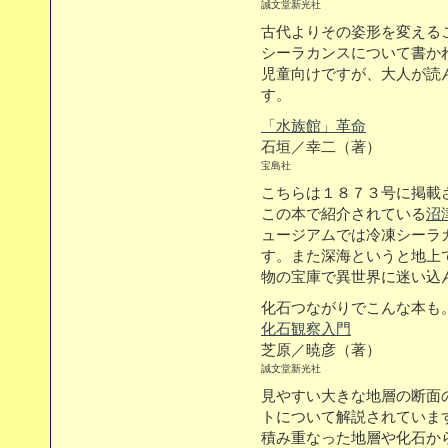
誠文堂新光社
古代よりその姿形を変える
シーラカンスについて書か
児童向けですが、大人が読
す。
「水族館」革命
石垣／幸二（著）
宝島社
こちらは１８７３号に掲載
この本で紹介されている
沼
ュージアムでは冷凍シーラ
す。また深海というと地上
物の宝庫で異世界に迷い込
化石つながりでこんな本も
化石観察入門
芝原／暁彦（著）
誠文堂新光社
見やすい大きな地層の断面
トについて解説されていま
積み重なった地層や化石か