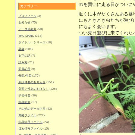
のを買いに走る日がついに
カテゴリー
近くに木がたくさんある墓
プロフィール
(3)
にもときどき虫たちが遊び
お知らせ
(75)
にもよく会います。
データ部紹介
(59)
つい先日遊びに来てくれた
TRC MARC
(273)
タイトル・シリーズ
(18)
著者
(106)
文字の話
(7)
読み方
(21)
図書記号
(9)
分類/件名
(175)
新設件名のお知らせ
(151)
分類／件名のおはなし
(125)
学習件名
(36)
内容紹介
(17)
その他のデータ内容
(43)
典拠ファイル
(227)
内容細目ファイル
(24)
目次情報ファイル
(15)