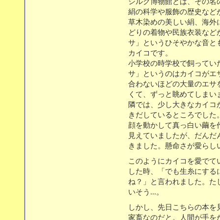
シルク博物館とは、その名
絹の科学や服飾の歴史など
草木染めの美しい絹、海外
どりの着物や民族衣装など
サ」というひそやかな音と
カイコです。
小学校の時学校で飼ってい
サ」というのはカイコがエ
合わないほどの大量のエサ
くて、ずっと眺めてしまい
隣では、少し大きなカイコ
きだしているところでした
顔を動かして真っ白い繭を
見えていましたが、だんだ
きました。懸命さが愛らし
このようにカイコを愛でて
した時、「でも生糸にする
ね？」と言われました。た
いそう...。
しかし、先日こちらの本を
家畜なのだと。人間が手を