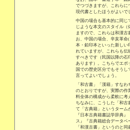
でつづきますが、これらに
現代書としたほうがよいで
中国の場合も基本的に同じ
じような本文のスタイル（体
ますので、これらは和漢古
お、中国の場合、辛亥革命(1
本・鉛印本といった新しい
れていますが、これらも伝
すべきです（民国以降の石
あります）。こちらでエポ
国での歴史区分でもそうして
言ってよいでしょう。
「和古書」「漢籍」すなわ
のとおりですが、実際の作
料全体の構成から柔軟に考
ちなみに、こうした「和古
て「古典籍」というターム
『日本古典籍書誌学辞典』
ス』『古典籍総合データベ
「和漢古書」というのと同