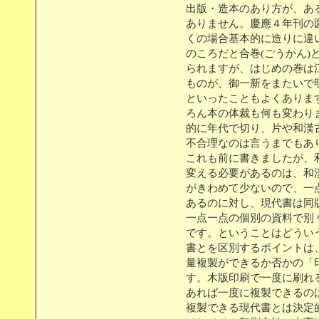
出版・造本のあり方が、あ
ありません。慶應４年刊の
くの場合基本的に造りに違
のころだと合巻(ごうかん)
られますが、はじめの巻は
ものが、御一新をまたいで
といったこともよくありま
ろん本の体裁も何も変わり
的に年代で切り、片や和漢
不合理なのは言うまでもあ
これも前に書きましたが、
変える必要があるのは、和
がきわめて少ないので、一
あるのに対し、現代書は同
一点一点の個別の資料で別
です。ということはどうい
書とを区別するポイントは
量複製ができるか否かの「
す。木版印刷で一度に刷れ
あれば一度に複製できるの
複製できる現代書とは決定