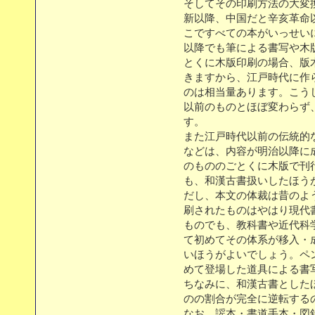
そしてその印刷方法の大変
新以降、中国だと辛亥革命
こですべての本がいっせい
以降でも筆による書写や木
とくに木版印刷の場合、版
きますから、江戸時代に作
のは相当量あります。こう
以前のものとほぼ変わらず
す。
また江戸時代以前の伝統的
などは、内容が明治以降に
のもののごとくに木版で刊
も、和漢古書扱いしたほう
だし、本文の体裁は昔のよ
刷されたものはやはり現代
ものでも、教科書や近代科
て初めてその体系が移入・
いほうがよいでしょう。ペ
めて登場した道具による書
ちなみに、和漢古書とした
のの割合が完全に逆転する
なお、謡本・書道手本・図