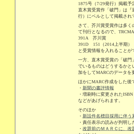
1875号（7/29発行）掲載
直木賞受賞作「破門」は『週刊
行）にベルとして掲載され
さて、芥川賞受賞作は多く
て刊行となるので、TRCM
391A 芥川賞
391D 151（2014上半期）
と受賞情報を入れることが
一方、直木賞受賞の「破門
でいるものはどうするかと
加をしてMARCのデータを
ほかにMARC作成をした
・
新聞の書評情報
・増刷時に変更されたISBN
などがあげられます。
そのほか
・
新設件名標目採用に伴う累
・責任表示の読みが判明し
・
改題前のＭＡＲＣに、改