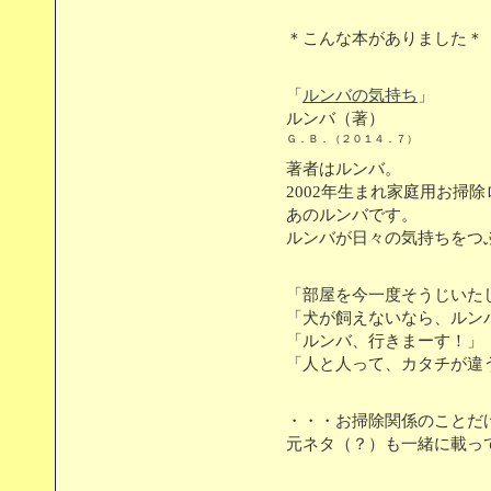
＊こんな本がありました＊
「
ルンバの気持ち
」
ルンバ（著）
Ｇ．Ｂ．（２０１４．７）
著者はルンバ。
2002年生まれ家庭用お掃
あのルンバです。
ルンバが日々の気持ちをつ
「部屋を今一度そうじいた
「犬が飼えないなら、ルン
「ルンバ、行きまーす！」
「人と人って、カタチが違
・・・お掃除関係のことだ
元ネタ（？）も一緒に載っ