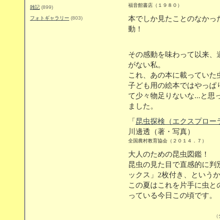
福音館書店（１９８０）
雑記
(899)
本でしか見たことのなかっ
フォトギャラリー
(803)
動！
その感動を味わって以来、
がない私。
これ、あの本に載っていた虫
子ども用の絵本ではやっぱ
て少々物足りないな...と
ました。
「
昆虫探検（エクスプローラ
川邊透（著・写真）
全国農村教育協会（２０１４．７）
大人のための昆虫図鑑！
昆虫の見た目で直感的に判
ックス」2枚付き、という
この夏はこれを片手に虫と
っている今日この頃です。
（