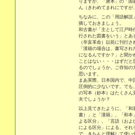
りますが、「唐本」の「国
ん（きわめてまれにですが
ちなみに、この「用語解説
摘しておきましょう。
和古書が「主として江戸時代
行された図書をいう」とある
（辛亥革命）以前に刊行さ
「漢籍の場合は、書写され
になるんですか？」と聞か
ことはない・・・はずだと
るのでしょうか。ご存知の
思います。
まあ実際、日本国内で、中
圧倒的に少ないです。でも
の写本（鈔本）はたくさん
夫でしょうか？
以上見てきたように、「和
書）」と「漢籍」、「和本
よる区分」、「言語（およ
による区分」による、それ
で、きちんと理解して使い