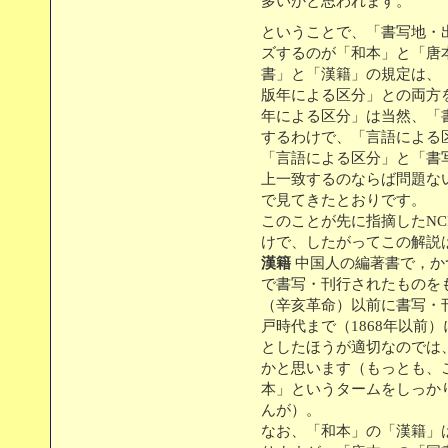
多いかと思われます。
ということで、「書写地・
ズするのが「和本」と「唐
書」と「漢籍」の規定は、
版年による区分」との両方
年による区分」は当然、「
するわけで、「言語による
「言語による区分」と「書
上一致するのならば問題な
で見てきたとおりです。
このことが先に指摘したN
けで、したがってこの解説
漢籍
中国人の編著書で，か
で書写・刊行されたものをも
（辛亥革命）以前に書写・
戸時代まで（1868年以前
としたほうが適切なのでは
かと思います（もっとも、
本」というタームをしっか
んが）。
なお、「和本」の「漢籍」