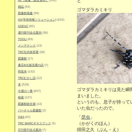
と
AV（映像・録音資料）
(100)
雑誌
(54)
ゴマダラカミキリ
図書館蔵書
(58)
AS(学術情報ソリューション)
(204)
ADEAC
(82)
週刊新刊全点案内
(38)
TOOLi
(83)
メンテナンス
(13)
TRC社内各部署
(36)
図書館
(17)
書店&出版流通の話
(7)
和装本
(132)
TRCむかし話
(12)
本
(528)
ゴマダラカミキリは見た瞬
今週の一冊
(607)
まいました。
検索
(107)
というのも、息子が持って
図書館総合展
(14)
いた虫だったので。
バーチャル図書館
(2)
「
昆虫
」
Q&A
(42)
（かがくのほん）
TRC MARCギネスブック
(5)
得田之久（ぶん・え）
日刊新刊全点案内
(7)