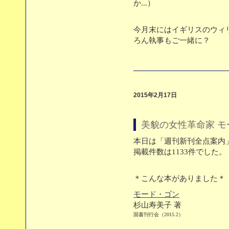
か...）
今月末にはイギリスのウィ
ろん執事もご一緒に？
2015年2月17日
美貌の女性革命家 モ
本日は「週刊新刊全点案内」
掲載件数は1133件でした。
＊こんな本がありました＊
モード・ゴン
杉山寿美子 著
国書刊行会（2015.2）