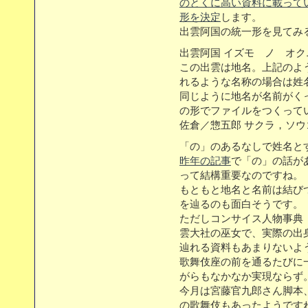
のとくに高い資料に載って
形を決定
します。
出雲阿国の統一形を見てみ
出雲阿国 イズモ ノ オク
この出雲は地名。上記のよ
れるような名称の場合は姓
同じように地名が名前がく
の形でファイルをつくって
佐倉／惣五郎 サクラ，ソウ
「の」のあるなしで姓名と
昨年の記事
で「の」の話が
って結構重要なのですね。
もともと地名と名前は結び
を辿るのも面白そうです。
ただしコンサイス人物事典
雲大社の巫女で、実際の出
辿れる資料もあまりないよ
歌舞伎座の前を通るたびに
がらもなかなか実現ならず
今月は宮藤官九郎さん脚本
の歌舞伎もあったようです