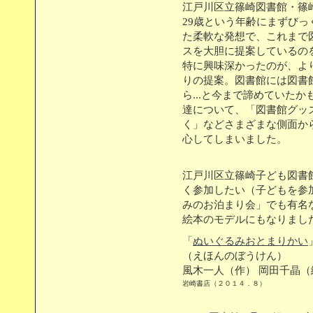
江戸川区立篠崎図書館・篠
29歳という年齢にまずび
た柔軟な発想で、これまで
スを大胆に提案しているの
特に興味深かったのが、よ
りの提案。図書館には図書
ら...と今まで諦めていた
達について、「図書館グッ
く」などさまざまな側面か
心してしまいました。
江戸川区立篠崎子ども図書
く参加したい（子どもを参
みのお泊まり会」でも有名
絵本のモデルにもなりまし
「
ぬいぐるみおとまりかい
（えほんのぼうけん）
風木一人（作） 岡田千晶（
岩崎書店（２０１４．８）