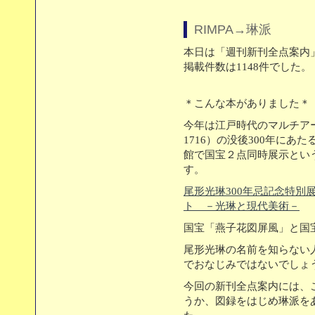
RIMPA→琳派
本日は「週刊新刊全点案内」
掲載件数は1148件でした。
＊こんな本がありました＊
今年は江戸時代のマルチアー
1716）の没後300年にあ
館で国宝２点同時展示とい
す。
尾形光琳300年忌記念特別
ト －光琳と現代美術－
国宝「燕子花図屏風」と国
尾形光琳の名前を知らない
でおなじみではないでしょ
今回の新刊全点案内には、
うか、図録をはじめ琳派を