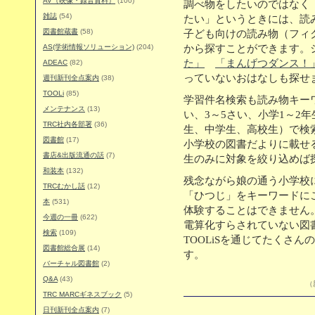
AV（映像・録音資料）
(100)
調べ物をしたいのではなく
雑誌
(54)
たい」というときには、読
図書館蔵書
(58)
子ども向けの読み物（フィ
AS(学術情報ソリューション)
(204)
から探すことができます。
た」
「まんげつダンス！
ADEAC
(82)
っていないおはなしも探せ
週刊新刊全点案内
(38)
TOOLi
(85)
学習件名検索も読み物キー
メンテナンス
(13)
い、3～5さい、小学1～2年
TRC社内各部署
(36)
生、中学生、高校生）で検
図書館
(17)
小学校の図書だよりに載せ
書店&出版流通の話
(7)
生のみに対象を絞り込めば
和装本
(132)
残念ながら娘の通う小学校に
TRCむかし話
(12)
「ひつじ」をキーワードに
本
(531)
体験することはできません
今週の一冊
(622)
電算化すらされていない図
検索
(109)
TOOLiSを通じてたくさ
図書館総合展
(14)
す。
バーチャル図書館
(2)
Q&A
(43)
（
TRC MARCギネスブック
(5)
日刊新刊全点案内
(7)