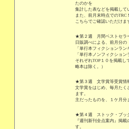
たのかを
集計した表などを掲載して
また、前月末時点でのTRC 
こちらでご確認いただけま
★第２週 月間ベストセラ
日販調べによる、前月分の
「単行本フィクションラン
「単行本ノンフィクション
それぞれTOP１０を掲載
略本は除く。）
★第３週 文学賞等受賞情
文学賞をはじめ、毎月たく
ます。
主だったものを、１ケ月分
★第４週 ストック・ブッ
『週刊新刊全点案内』掲載
す。