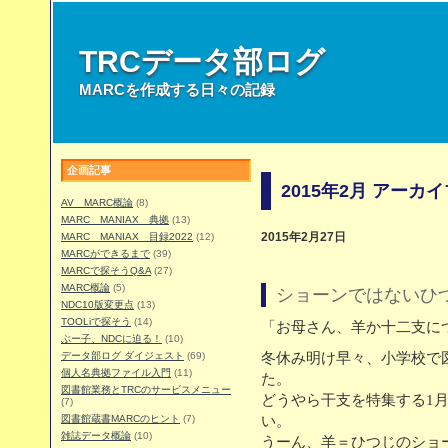
TRCデータ部ログ
MARCを作成する日々の記録
企画記事
2015年2月 アーカ
AV MARC概論
(8)
MARC MANIAX 典拠
(13)
MARC MANIAX 目録2022
(12)
2015年2月27日
MARCができるまで
(39)
MARCで探そうQ&A
(27)
MARC概論
(5)
ショーンではないひ
NDC10版変更点
(13)
TOOLiで探そう
(14)
「お母さん、羊か十二支に
ぶー子、NDCに迫る！
(10)
データ部ログ ダイジェスト
(69)
冬休み明け早々、小学校で
個人名典拠ファイル入門
(11)
た。
図書館業務とTRCのサービスメニュー
どうやら干支を特集する1
(7)
図書館蔵書MARCのヒント
(7)
い。
雑誌データ概論
(10)
うーん、羊＝ひつじのショー