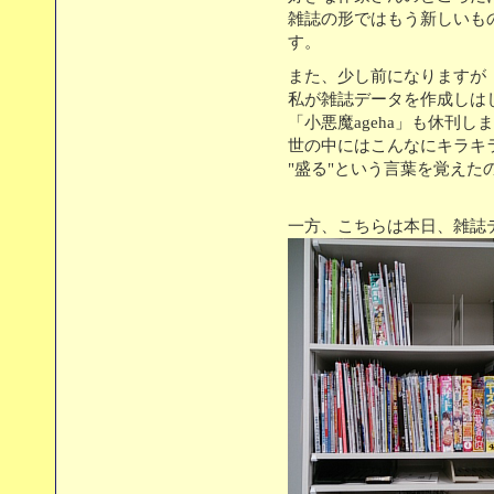
雑誌の形ではもう新しいも
す。
また、少し前になりますが
私が雑誌データを作成しは
「小悪魔ageha」も休刊し
世の中にはこんなにキラキ
"盛る"という言葉を覚えた
一方、こちらは本日、雑誌