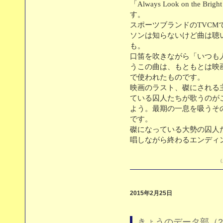
「Always Look on the Br
す。
スポーツブランドのTVC
ソンは知らないけど曲は聴
も。
口笛を吹きながら「いつも
うこの曲は、もともとは映画「Monty
で使われたものです。
映画のラスト、磔にされる
ている囚人たちが歌うのが
よう。最期の一息を吸うそ
です。
磔になっている大勢の囚人
唱しながら終わるエンディ
（
2015年2月25日
きょうのデータ部（2/