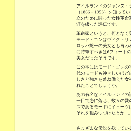
アイルランドのジャンヌ・
（1866－1953）を知っ
立のために闘った女性革命
涯を綴った評伝です。
革命家というと、何となく
モード・ゴンはヴィクトリ
ロッパ随一の美女とも言わ
に特筆すべきは6フィートの
美女だったそうです。
この本にはモード・ゴンの
代のモードも神々しいほど
しさと強さを兼ね備えた女
れたことでしょうか。
あの有名なアイルランドの
一目で恋に落ち、数々の愛
ズであるモードにイェーツ
それを拒みつづけたとか...
さまざまな伝説を残してい