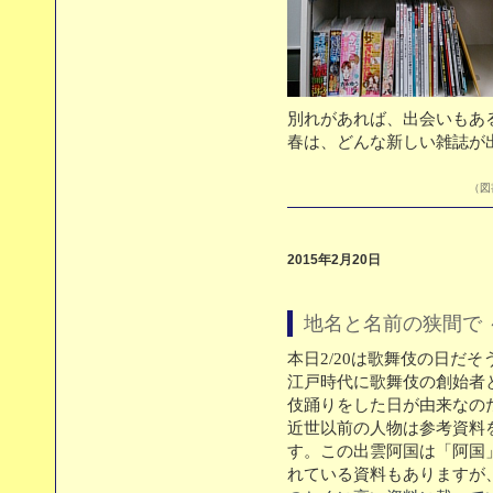
別れがあれば、出会いもあ
春は、どんな新しい雑誌が
（図書
2015年2月20日
地名と名前の狭間で
本日2/20は歌舞伎の日だそ
江戸時代に歌舞伎の創始者
伎踊りをした日が由来なの
近世以前の人物は参考資料
す。この出雲阿国は「阿国
れている資料もありますが