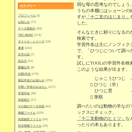
弱な母の思考なのでしょう
カテゴリー
うちの本棚にはショーンの
プロフィール
(3)
すが
「十二支のはじまり」
お知らせ
(77)
した。
データ部紹介
(59)
そんなときに頼りになるの
TRC MARC
(274)
検索です。
タイトル・シリーズ
(18)
学習件名は主にノンフィク
著者
(102)
で、「ひつじについて調べ
文字の話
(7)
す。
読み方
(21)
試しにTOOLiの学習件名
図書記号
(9)
このような結果が出ます。
分類/件名
(175)
じゃこうひつじ → 
新設件名のお知らせ
(155)
□ ひつじ（羊）
分類／件名のおはなし
(127)
ひつじ雲 → 
学習件名
(36)
□ 筆順
内容紹介
(17)
調べたいのは動物の羊なの
その他のデータ内容
(43)
ックスにチェック。
典拠ファイル
(225)
「十二支動物のヒミツ」
な
内容細目ファイル
(24)
ったりの本もあります。
目次情報ファイル
(15)