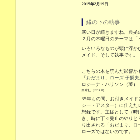
2015年2月19日
縁の下の執事
寒い日が続きますね。典拠
２月の木曜日のテーマは「
いろいろなものが頭に浮か
メイド。そして執事です。
こちらの本を読んだ影響か
『
おだまり、ローズ 子爵
ロジーナ・ハリソン（著）
白水社（2014.8）
35年もの間、お付きメイ
シー・アスター）に仕えた
想録です。主従として（時
き、時に丁々発止のやりと
り出される「おだまり、ロ
ローズではないのです。