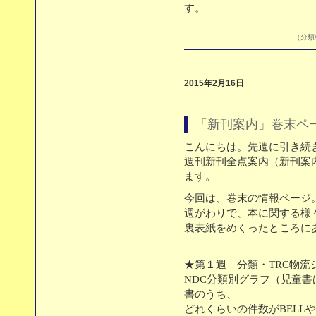
す。
（分類/
2015年2月16日
「新刊案内」巻末ペ
こんにちは。先週に引き続
週刊新刊全点案内（新刊案
ます。
今回は、巻末の情報ページ
週がわりで、本に関する様
裏表紙をめくったところに
★第１週 分類・TRC物流
NDC分類別グラフ（児童
書のうち、
どれくらいの件数がBELL