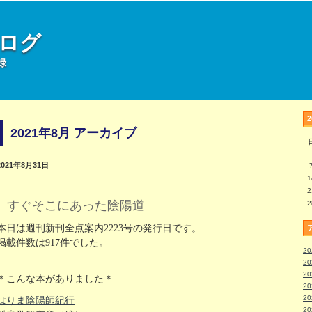
部ログ
録
2021年8月 アーカイブ
2021年8月31日
1
2
すぐそこにあった陰陽道
2
本日は週刊新刊全点案内2223号の発行日です。
掲載件数は917件でした。
2
2
2
＊こんな本がありました＊
2
2
はりま陰陽師紀行
2