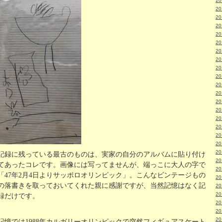
2
2
2
2
2
2
2
2
2
2
2
2
2
2
2
2
2
2
2
記録に残っている最古のものは、実家の自分のアルバムに貼り付け
2
てあったコレです。画像には写ってませんが、端っこに大人の字で
2
「47年2月4日よりサッポロオリンピック」。こんなビンテージもの
2
の落書きを取っておいてくれた親に感謝ですが、当然記憶はなく記
2
2
録だけです。
2
2
2
記憶では1988年カルガリーオリンピックで突然フィギュアスケート