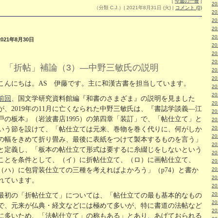
[
今週の一冊
]
2
（分類 C.J.）| 2021年8月31日 (火)
|
コメント (0)
2
2
2
2
2021年8月30日
2
2
2
「折帖」補論（3）―中野三敏氏の説明
2
2
こんにちは。AS 伊藤です。主に和漢古書を担当しています。
2
2
前回
、国文学研究資料館編『和書のさまざま』の説明を見ました
2
が、2019年の11月に亡くなられた中野三敏氏は、『書誌学談義―江
2
戸の板本』（岩波書店1995）の第四章「装訂」で、「帖仕立て」と
2
2
いう節を設けて、「帖仕立ては元来、巻物を巻く代りに、何がしか
2
の幅をきめて折り畳み、最後に表紙をつけて製本するものを言う」
2
と定義し、「板本の帖仕立て形式は要するに糸綴じをしないという
2
ことを条件として、（イ）に折帖仕立て、（ロ）に画帖仕立て、
2
（ハ）に包背装仕立ての三種を考えればよかろう」（p74）と書か
2
2
れています。
2
2
最初の「折帖仕立て」については、「帖仕立ての最も基本的なもの
2
で、元来が仏典・経文などには極めて多いが、特に書道の法帖など
2
に多いため、「法帖仕立て」の称もある」とあり、あげておられる