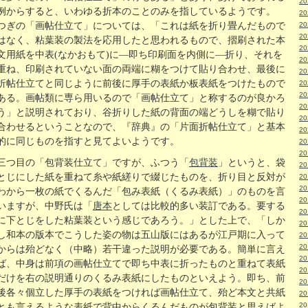
2
例からすると、いわゆる折本のことのみを指しているようです。
2
つぎの「画帖仕立て」については、「これは紙を折り畳んだもので
2
2
はなく、粘葉装の製法を応用したと思われるもので、摺刷された本
2
文用紙を中表(なかおもて)に―即ち印刷面を内側に―折り、それを
2
重ね、印刷されていない面の両端に糊をつけて貼り合わせ、最後に
2
折帖仕立てと同じように前後に厚手の表紙か板表紙をつけたもので
2
2
ある。画帖類に専ら用いるので「画帖仕立て」と称するのが良かろ
2
う」と説明されており、谷折りした紙の背面の端どうしを糊で貼り
2
合わせるということなので、『辞典』の「片面折帖仕立て」と基本
2
的に同じものを指すと見てよいようです。
2
2
三つ目の「包背装仕立て」ですが、ふつう「
包背装
」というと、袋
2
とじにした紙を重ねて糸や紙縒りで綴じたものを、折り目と反対が
2
2
わから一枚の紙でくるんだ「包み表紙（くるみ表紙）」のものを言
2
いますが、中野氏は「
唐本
としては比較的多い装訂である。要する
2
に下とじをした粘葉装という感じであろう。」とした上で、「しか
2
し和本の版本でこうした姿の物は五山版にはあるが江戸期に入って
2
2
からは殆どなく（中略）若干違った説明が必要である。簡単に言え
2
ば、中身は前項の画帖仕立てで即ち中表に折ったものと重ねて表紙
2
だけを右の説明通りのくるみ表紙にしたものといえよう。即ち、前
2
後各々個立した厚手の表紙をつければ画帖仕立て、殆ど本文と共紙
2
2
とも言えるような表紙で背中からくるんだものが包背装と思えばよ