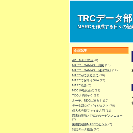
TRCデータ
MARCを作成する日々の記
企画記事
AV MARC概論
(8)
MARC MANIAX 典拠
(16)
MARC MANIAX 目録2022
(12)
MARCができるまで
(39)
MARCで探そうQ&A
(27)
MARC概論
(5)
NDC10版変更点
(13)
TOOLiで探そう
(14)
ぶー子、NDCに迫る！
(10)
データ部ログ ダイジェスト
(70)
個人名典拠ファイル入門
(11)
図書館業務とTRCのサービスメニュー
(7)
図書館蔵書MARCのヒント
(7)
雑誌データ概論
(10)