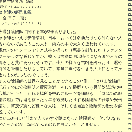
播磨学研究所（編）
2
復刊ドットコム（２０２１．８）
2
陰陽師の解剖図鑑
2
川合 章子（著）
2
エクスナレッジ（２０２１．８）
2
2
今週は陰陽師に関する本が2冊ありました。
2
陰陽師といえば安倍晴明。日本においては名前だけなら知らない人
2
もいないであろうこの人も、両方の本で大きく扱われています。
2
2
現代でのイメージですと式神を操ったり悪霊を封印したりファンタ
2
ジーチックな感じですが、彼らは実際に明治時代になるまで人々の
2
暮らしと共にあったそうです。生活の様々な吉凶を占ったり、暦や
2
時間を管理したりもしていて、本当に当時を生きる人々にとって身
2
2
近なものだったのでしょう。
2
そんな陰陽師の世界を見ることができるこの2冊、「はりま陰陽師
2
紀行」では安倍晴明と蘆屋道満、そして播磨という民間陰陽師の中
2
心地だったといわれる場所を中心にルーツを紐解き、「陰陽師の解
2
剖図鑑」では鬼を祓ったり星を観測したりする陰陽師の仕事や安倍
2
2
晴明、賀茂保憲など様々な人物、そして陰陽道と陰陽師の歴史を解
2
説しています。
2
つい150年ほど前まで人々のすぐ隣にあった陰陽師が一体どんなも
2
のだったのか、調べてみるのも面白いかもしれません。
2
2