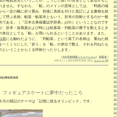
法が複数あるということが、こうした扱いの背景としてあるかもし
2
れません。すなわち、「帖」のメインの意味としては、「料紙の端
2
2
から一定の幅に折り畳み、前後に表紙を付けた装訂による書物を総
2
じて呼ぶ名称。帖装・帖装本ともいう。折本の別称とするのが一般
2
的である」（『日本古典籍書誌学辞典』p291）ということなのです
2
が、折本・旋風葉および時には粘葉装・列帖装の冊子を数えるとき
2
の単位としても「帖」が用いられるということがあります。また、
2
2
以前
にも触れたように、「列帖装」という装丁の名称は、重ねた紙
2
を一くくりにした「折り」を「帖」の単位で数え、それを列ねたも
2
のということからくる呼称だったりします。
2
2
[
AS(学術情報ソリューション)
,
和装本
]
2
（AS K.I.）| 2021年8月30日 (月)
|
コメント (0)
2
2
2
2
2021年8月26日
2
2
2
フィギュアスケートに夢中だったころ
2
2
今月の雑記のテーマは「記憶に残るオリンピック」です。
2
2
2