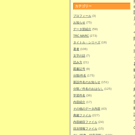
カテゴリー
プロフィール
(3)
お知らせ
(75)
データ部紹介
(59)
TRC MARC
(273)
タイトル・シリーズ
(18)
著者
(106)
文字の話
(7)
読み方
(21)
図書記号
(9)
分類/件名
(175)
新設件名のお知らせ
(151)
分類／件名のおはなし
(125)
学習件名
(36)
内容紹介
(17)
その他のデータ内容
(43)
典拠ファイル
(227)
内容細目ファイル
(24)
目次情報ファイル
(15)