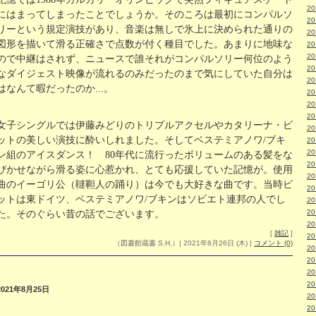
2
にはまってしまったことでしょうか。そのころは最初にコンパルソ
2
リーという規定演技があり、音楽は無しで氷上に決められた通りの
2
図形を描いて滑る正確さで点数が付く種目でした。あまりに地味な
2
2
ので中継はされず、ニュースで誰それがコンパルソリー何位のよう
2
なダイジェスト映像が流れるのみだったのまで気にしていた自分は
2
はなんて暇だったのか...。
2
2
2
女子シングルでは伊藤みどりのトリプルアクセルやカタリーナ・ビ
2
ットの美しい演技に酔いしれました。そしてベステミアノワ/ブキ
2
2
ン組のアイスダンス！ 80年代に流行ったボリュームのある髪をな
2
びかせながら滑る姿に心惹かれ、とても応援していた記憶が。使用
2
曲のイーゴリ公（韃靼人の踊り）は今でも大好きな曲です。当時ビ
2
ットは東ドイツ、ベステミアノワ/ブキンはソビエト連邦の人でし
2
2
た。そのぐらい昔の話でございます。
2
[
雑記
]
2
（図書館蔵書 S.H.）| 2021年8月26日 (木)
|
コメント (0)
2
2
2
2
2021年8月25日
2
2