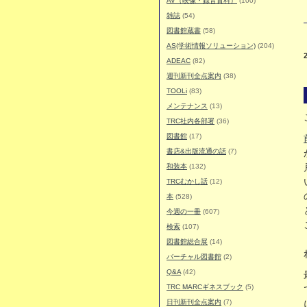
AV（映像・録音資料）
(100)
雑誌
(54)
図書館蔵書
(58)
AS(学術情報ソリューション)
(204)
ADEAC
(82)
週刊新刊全点案内
(38)
TOOLi
(83)
メンテナンス
(13)
TRC社内各部署
(36)
図書館
(17)
書店&出版流通の話
(7)
和装本
(132)
TRCむかし話
(12)
本
(528)
今週の一冊
(607)
検索
(107)
図書館総合展
(14)
バーチャル図書館
(2)
Q&A
(42)
TRC MARCギネスブック
(5)
日刊新刊全点案内
(7)