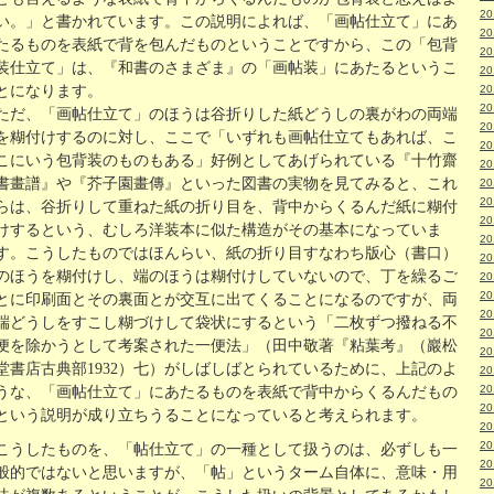
2
い。」と書かれています。この説明によれば、「画帖仕立て」にあ
2
たるものを表紙で背を包んだものということですから、この「包背
2
装仕立て」は、『和書のさまざま』の「画帖装」にあたるというこ
2
とになります。
2
2
ただ、「画帖仕立て」のほうは谷折りした紙どうしの裏がわの両端
2
を糊付けするのに対し、ここで「いずれも画帖仕立てもあれば、こ
2
こにいう包背装のものもある」好例としてあげられている『十竹齋
2
書畫譜』や『芥子園畫傳』といった図書の実物を見てみると、これ
2
2
らは、谷折りして重ねた紙の折り目を、背中からくるんだ紙に糊付
2
けするという、むしろ洋装本に似た構造がその基本になっていま
2
す。こうしたものではほんらい、紙の折り目すなわち版心（書口）
2
のほうを糊付けし、端のほうは糊付けしていないので、丁を繰るご
2
2
とに印刷面とその裏面とが交互に出てくることになるのですが、両
2
端どうしをすこし糊づけして袋状にするという「二枚ずつ撥ねる不
2
便を除かうとして考案された一便法」（田中敬著『粘葉考』（巖松
2
堂書店古典部1932）七）がしばしばとられているために、上記のよ
2
2
うな、「画帖仕立て」にあたるものを表紙で背中からくるんだもの
2
という説明が成り立ちうることになっていると考えられます。
2
2
こうしたものを、「帖仕立て」の一種として扱うのは、必ずしも一
2
般的ではないと思いますが、「帖」というターム自体に、意味・用
2