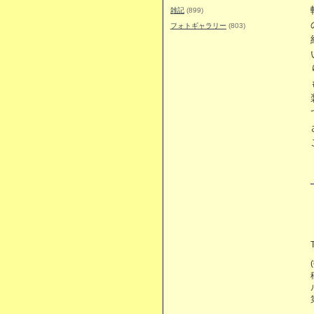
雑記
(899)
フォトギャラリー
(803)