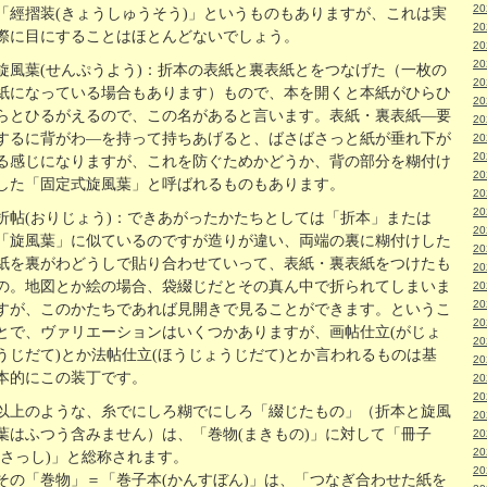
2
「經摺装(きょうしゅうそう)」というものもありますが、これは実
2
際に目にすることはほとんどないでしょう。
2
2
旋風葉(せんぷうよう)：折本の表紙と裏表紙とをつなげた（一枚の
2
紙になっている場合もあります）もので、本を開くと本紙がひらひ
2
らとひるがえるので、この名があると言います。表紙・裏表紙―要
2
するに背がわ―を持って持ちあげると、ばさばさっと紙が垂れ下が
2
2
る感じになりますが、これを防ぐためかどうか、背の部分を糊付け
2
した「固定式旋風葉」と呼ばれるものもあります。
2
2
折帖(おりじょう)：できあがったかたちとしては「折本」または
2
「旋風葉」に似ているのですが造りが違い、両端の裏に糊付けした
2
紙を裏がわどうしで貼り合わせていって、表紙・裏表紙をつけたも
2
の。地図とか絵の場合、袋綴じだとその真ん中で折られてしまいま
2
2
すが、このかたちであれば見開きで見ることができます。というこ
2
とで、ヴァリエーションはいくつかありますが、画帖仕立(がじょ
2
うじだて)とか法帖仕立(ほうじょうじだて)とか言われるものは基
2
本的にこの装丁です。
2
2
以上のような、糸でにしろ糊でにしろ「綴じたもの」（折本と旋風
2
葉はふつう含みません）は、「巻物(まきもの)」に対して「冊子
2
2
(さっし)」と総称されます。
2
その「巻物」＝「巻子本(かんすぼん)」は、「つなぎ合わせた紙を