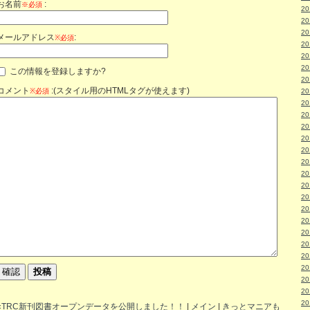
お名前
:
※必須
2
2
2
メールアドレス
:
※必須
2
2
2
この情報を登録しますか?
2
コメント
:(スタイル用のHTMLタグが使えます)
※必須
2
2
2
2
2
2
2
2
2
2
2
2
2
2
2
2
2
2
2
«TRC新刊図書オープンデータを公開しました！！
|
メイン
|
きっとマニアも