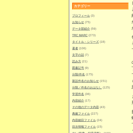
カテゴリー
プロフィール
(3)
お知らせ
(75)
データ部紹介
(59)
TRC MARC
(273)
タイトル・シリーズ
(18)
著者
(106)
文字の話
(7)
読み方
(21)
図書記号
(9)
分類/件名
(175)
新設件名のお知らせ
(151)
分類／件名のおはなし
(125)
学習件名
(36)
内容紹介
(17)
その他のデータ内容
(43)
典拠ファイル
(227)
内容細目ファイル
(24)
目次情報ファイル
(15)