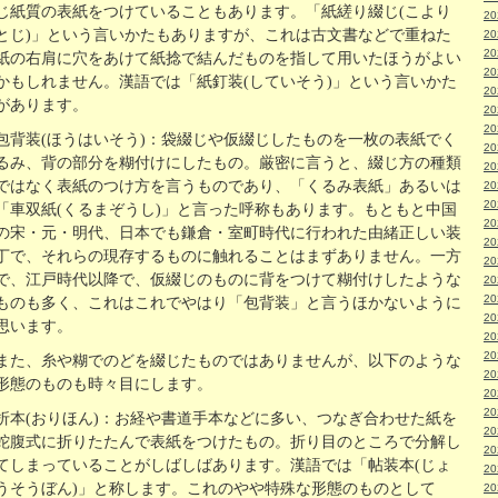
じ紙質の表紙をつけていることもあります。「紙縒り綴じ(こより
2
とじ)」という言いかたもありますが、これは古文書などで重ねた
2
2
紙の右肩に穴をあけて紙捻で結んだものを指して用いたほうがよい
2
かもしれません。漢語では「紙釘装(していそう)」という言いかた
2
があります。
2
2
包背装(ほうはいそう)：袋綴じや仮綴じしたものを一枚の表紙でく
2
るみ、背の部分を糊付けにしたもの。厳密に言うと、綴じ方の種類
2
ではなく表紙のつけ方を言うものであり、「くるみ表紙」あるいは
2
2
「車双紙(くるまぞうし)」と言った呼称もあります。もともと中国
2
の宋・元・明代、日本でも鎌倉・室町時代に行われた由緒正しい装
2
丁で、それらの現存するものに触れることはまずありません。一方
2
で、江戸時代以降で、仮綴じのものに背をつけて糊付けしたような
2
2
ものも多く、これはこれでやはり「包背装」と言うほかないように
2
思います。
2
2
また、糸や糊でのどを綴じたものではありませんが、以下のような
2
形態のものも時々目にします。
2
2
折本(おりほん)：お経や書道手本などに多い、つなぎ合わせた紙を
2
蛇腹式に折りたたんで表紙をつけたもの。折り目のところで分解し
2
てしまっていることがしばしばあります。漢語では「帖装本(じょ
2
うそうぼん)」と称します。これのやや特殊な形態のものとして
2