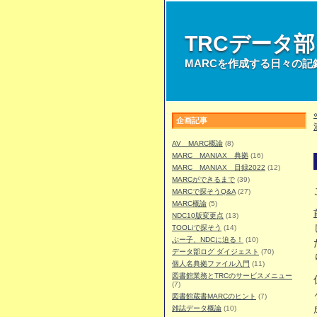
TRCデータ
MARCを作成する日々の記
企画記事
AV MARC概論
(8)
MARC MANIAX 典拠
(16)
MARC MANIAX 目録2022
(12)
MARCができるまで
(39)
MARCで探そうQ&A
(27)
MARC概論
(5)
NDC10版変更点
(13)
TOOLiで探そう
(14)
ぶー子、NDCに迫る！
(10)
データ部ログ ダイジェスト
(70)
個人名典拠ファイル入門
(11)
図書館業務とTRCのサービスメニュー
(7)
図書館蔵書MARCのヒント
(7)
雑誌データ概論
(10)