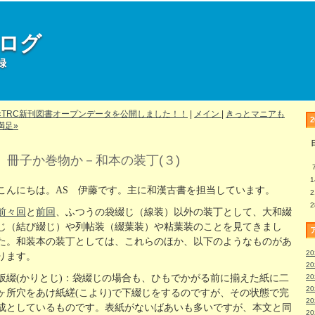
部ログ
録
«TRC新刊図書オープンデータを公開しました！！
|
メイン
|
きっとマニアも
満足»
冊子か巻物か－和本の装丁(３)
1
こんにちは。AS 伊藤です。主に和漢古書を担当しています。
2
2
前々回
と
前回
、ふつうの袋綴じ（線装）以外の装丁として、大和綴
じ（結び綴じ）や列帖装（綴葉装）や粘葉装のことを見てきまし
た。和装本の装丁としては、これらのほか、以下のようなものがあ
2
ります。
2
仮綴(かりとじ)：袋綴じの場合も、ひもでかがる前に揃えた紙に二
2
2
ヶ所穴をあけ紙縒(こより)で下綴じをするのですが、その状態で完
2
成としているものです。表紙がないばあいも多いですが、本文と同
2