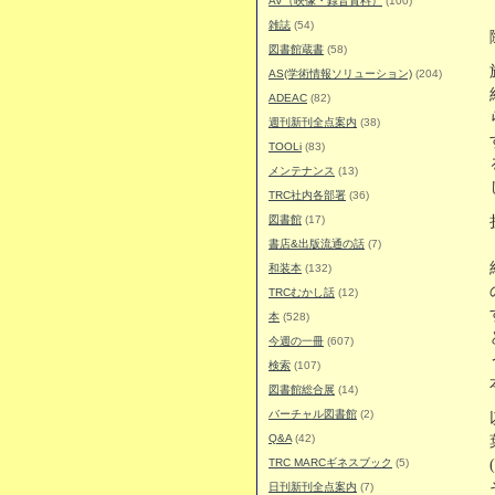
AV（映像・録音資料）
(100)
雑誌
(54)
図書館蔵書
(58)
AS(学術情報ソリューション)
(204)
ADEAC
(82)
週刊新刊全点案内
(38)
TOOLi
(83)
メンテナンス
(13)
TRC社内各部署
(36)
図書館
(17)
書店&出版流通の話
(7)
和装本
(132)
TRCむかし話
(12)
本
(528)
今週の一冊
(607)
検索
(107)
図書館総合展
(14)
バーチャル図書館
(2)
Q&A
(42)
TRC MARCギネスブック
(5)
日刊新刊全点案内
(7)