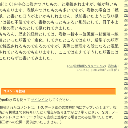
2
軸(じく)を中心に巻きつけたもの」と定義されますが、軸が無いも
2
のもあります。表紙をつけたものも多いですが、巻物の場合は「褾
2
2
紙」と書いたほうがよいかもしれません。
以前
書いたように取り扱
2
いは甚だ不便ですが、書物のもっともふるい形態として、冊子本よ
2
り格の高いものとして扱われてきました。
2
もちろん、歴史的経緯としては、巻物→折本→旋風葉→粘葉装→線
2
2
装といった順番で「進化」してきたところではあり、通常その順序
2
で解説されるものであるのですが、実際に整理する段になると混配
2
されているものでもありますし、ここではあえてそうした順番には
2
こだわらずに書いてみました。
2
2
[
AS(学術情報ソリューション)
,
和装本
]
2
（AS K.I.）| 2017年8月28日 (月)
2
2
2
2
コメントを投稿
2
2
TypeKey IDを使って
サインイン
してください。
2
(投稿されたコメントは、TRCデータ部の営業時間内にアップいたします。投
2
稿から掲載までお待ちいただく場合がありますがご了承ください。なお、メー
2
ルアドレスはTRCデータ部から直接ご連絡する場合にのみ使用いたします。
2
第三者への公開・提供はいたしません。)
2
2