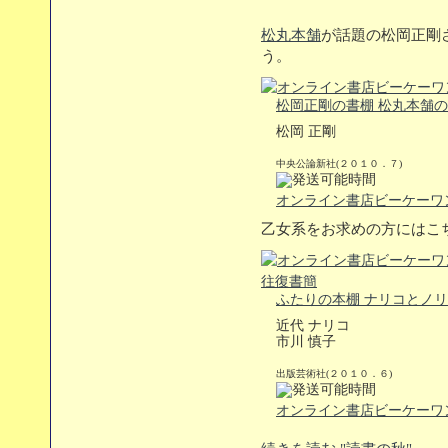
松丸本舗
が話題の松岡正剛
う。
松岡正剛の書棚 松丸本舗
松岡 正剛
中央公論新社(２０１０．７)
オンライン書店ビーケーワ
乙女系をお求めの方にはこ
ふたりの本棚 ナリコとノ
近代 ナリコ
市川 慎子
出版芸術社(２０１０．６)
オンライン書店ビーケーワ