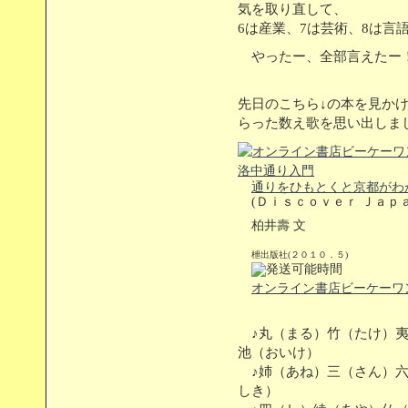
気を取り直して、
6は産業、7は芸術、8は言
やったー、全部言えたー
先日のこちら↓の本を見か
らった数え歌を思い出しま
通りをひもとくと京都がわ
(Ｄｉｓｃｏｖｅｒ Ｊａｐ
柏井壽 文
枻出版社(２０１０．５)
オンライン書店ビーケーワ
♪丸（まる）竹（たけ）夷
池（おいけ）
♪姉（あね）三（さん）六
しき）