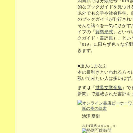
図書館では分類記号「019
的なブックガイドを見つけ
以外でも文学や社会科学、
のブックガイドが刊行され
そんな諸々を一気にさがすため
イプの「
資料形式
」という
クガイド・書評集）」とい
「019」に限らず色々な分
きます。
■達人にまなぶ
本の目利きといわれる方々
覗いてみたい人は多いはず
まずは『
世界文学全集
』で
新聞』で連載された書評を
嵐の夜の読書
池澤 夏樹
みすず書房(２０１０．４)