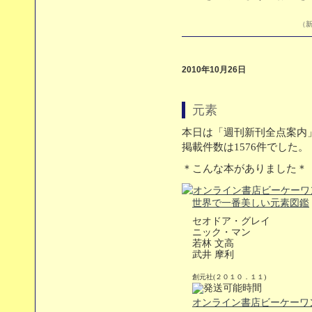
（新
2010年10月26日
元素
本日は「週刊新刊全点案内」
掲載件数は1576件でした。
＊こんな本がありました＊
世界で一番美しい元素図鑑
セオドア・グレイ
ニック・マン
若林 文高
武井 摩利
創元社(２０１０．１１)
オンライン書店ビーケーワ