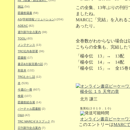
AV（映像・録音資料）
(100)
雑誌
(54)
この全集、13年ぶりの刊
図書館蔵書
(58)
ましたね。
MARCに「完結」を入れ
AS(学術情報ソリューション)
(204)
あったり。
ADEAC
(82)
週刊新刊全点案内
(38)
TOOLi
(83)
全巻数がわからない場合は
メンテナンス
(13)
こちらの全集も、完結した
TRC社内各部署
(36)
「楊令伝 13」→ 13配
図書館
(17)
「楊令伝 14」→ 14配
書店&出版流通の話
(7)
「楊令伝 15」→ 全15巻
和装本
(132)
TRCむかし話
(12)
本
(528)
今週の一冊
(607)
楊令伝 １５ 天穹の章
検索
(107)
北方 謙三
図書館総合展
(14)
集英社(２０１０．１０)
バーチャル図書館
(2)
Q&A
(42)
オンライン書店ビーケーワ
TRC MARCギネスブック
(5)
このエントリーは
MARC
日刊新刊全点案内
(7)