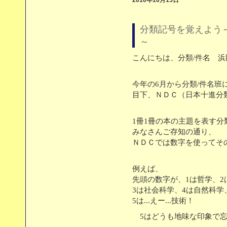
2010年10月15日
分類記号を覚えよう
～
こんにちは、分類/件名 浜
今年の6月から分類/件名班
目下、ＮＤＣ（日本十進分
1冊1冊の本の主題を表す分
みなさんご存知の通り、
ＮＤＣでは数字を使ってそ
例えば、
先頭の数字が、1は哲学、2
3は社会科学、4は自然科学
5は...えー...技術！
5はどうも地味な印象で忘