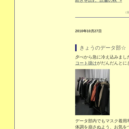
続きを読む "読書の秋" »
（分
2010年10月27日
きょうのデータ部☆（1
夕べから急に冷え込みまし
コート掛け
がだんだんとに
データ部内でもマスク着用
体調を崩さぬよう、お気を