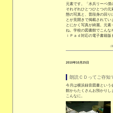
元素です。「水兵リーベ僕
それぞれひとつひとつの元
態の写真と、普段身の回り
とが見開きで掲載されてい
とにかく写真が綺麗。元素
ね。学校の図書館でこんな
ｉＰａｄ対応の電子書籍版
（新
2010年10月25日
朗読ＣＤってご存知
今月は横浜録音図書という
館からたくさんお預かりし
こんなに。