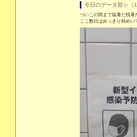
今日のデータ部☆（10
ついこの間まで猛暑だ残暑
ここ数日はめっきり秋めい