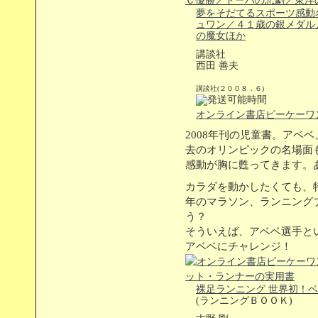
夢をそだてるスポーツ感動
ュワン／４１歳の銀メダル
の魔女ほか
講談社
西田 善夫
講談社(２００８．６)
オンライン書店ビーケーワ
2008年刊の児童書。アベ
去のオリンピックの名場面
感動が胸に甦ってきます。
カラダを動かしたくても、
年のマラソン、ランニング
う？
そういえば、アベベ選手と
アベベにチャレンジ！
裸足ランニング 世界初！
(ランニングＢＯＯＫ)