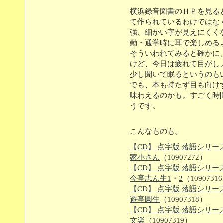
横浜録音図書のＨＰを見る
て作られているわけではな
強、細かい字が見えにくく
勤・通学時に耳で楽しめる
そういわれてみると確かに
けど、今日は疲れて目がし
少し聞いて眠るというのも
でも、本も持たず目も向け
味わえるのかも。すごく時
うです。
こんなものも。
【CD】 点字版 落語シリーズ C
家小さん
（10907272）
【CD】 点字版 落語シリーズ C
今亭志ん生1
・
2
（1090731
【CD】 点字版 落語シリーズ C
遊亭圓生
（10907318）
【CD】 点字版 落語シリーズ C
文楽
（10907319）