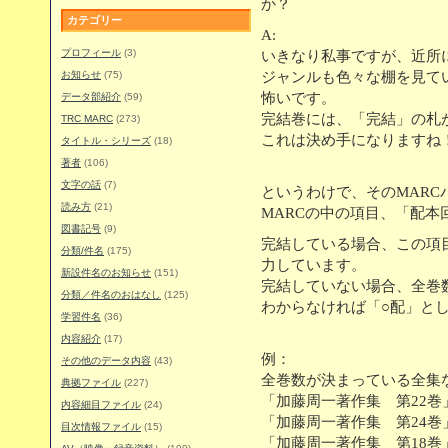
か？
カテゴリー
A:
プロフィール
(3)
いきなり私事ですが、近所
お知らせ
(75)
ジャンルも色々な棚を見て
怖いです。
データ部紹介
(59)
完結巻には、「完結」の札
TRC MARC
(273)
これは決め手になりますね
タイトル・シリーズ
(18)
著者
(106)
文字の話
(7)
というわけで、そのMARC
読み方
(21)
MARCの中の項目、「配本
図書記号
(9)
完結している場合、この項
分類/件名
(175)
力しています。
新設件名のお知らせ
(151)
完結していない場合、全巻
分類／件名のおはなし
(125)
わからなければ「○配」と
学習件名
(36)
内容紹介
(17)
例：
その他のデータ内容
(43)
全巻数が決まっている全集
典拠ファイル
(227)
「加藤周一著作集 第22巻
内容細目ファイル
(24)
「加藤周一著作集 第24巻
目次情報ファイル
(15)
「加藤周一著作集 第18巻