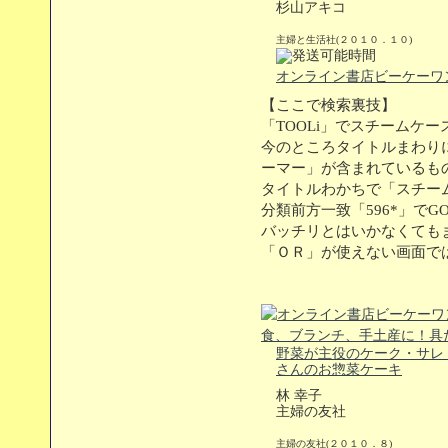
杉山アキコ
主婦と生活社(２０１０．１０)
オンライン書店ビーケーワ
【ここで検索裏技】
「TOOLi」でスチームケ
今のところタイトルまわり
ーマー」が含まれているも
タイトルわかちで「スチー
分類前方一致「596*」でG
バッチリとはいかなくても
「ＯＲ」が使えない画面で
野菜が主役のケーク・サレ
さんのお惣菜ケーキ
林 幸子
主婦の友社
主婦の友社(２０１０．８)