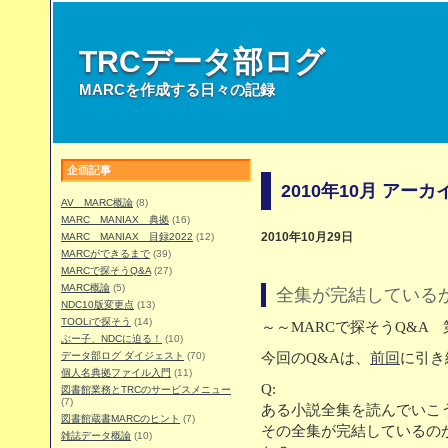
TRCデータ部ログ
MARCを作成する日々の記録
企画記事
2010年10月 アーカ
AV MARC概論
(8)
MARC MANIAX 典拠
(16)
MARC MANIAX 目録2022
(12)
2010年10月29日
MARCができるまで
(39)
MARCで探そうQ&A
(27)
MARC概論
(5)
全集が完結している
NDC10版変更点
(13)
TOOLiで探そう
(14)
～～MARCで探そうQ&A 
ぶー子、NDCに迫る！
(10)
データ部ログ ダイジェスト
(70)
今回のQ&Aは、
前回
に引き
個人名典拠ファイル入門
(11)
Q:
図書館業務とTRCのサービスメニュー
(7)
ある小説全集を読んでいこ
図書館蔵書MARCのヒント
(7)
その全集が完結しているの
雑誌データ概論
(10)