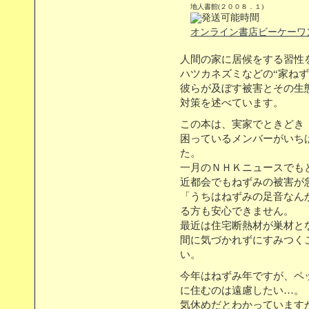
地人書館(２００８．１)
オンライン書店ビーケーワ
人間の家に居候をする習性
ハツカネズミなどの“家ねず
彼らが及ぼす被害とその生
対策を述べています。
この本は、実家でときどき
困っているメンバーがいち
た。
一月のＮＨＫニュースでも
近都会でもねずみの被害が
「うちはねずみの足音なん
る方も安心できません。
最近は住宅断熱材が巣材と
間に気づかれずにすみつく
い。
今年はねずみ年ですが、ペ
に住むのは遠慮したい…。
気休めだとわかっています