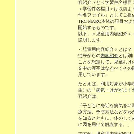
容紹介＞と＜学習件名標目
＜学習件名標目＞は以前より
件名ファイル」としてご提供
TRC MARC本体の項目
開始するものです。
以下、＜児童用内容紹介＞
説明します。
＜児童用内容紹介＞とは？
従来からの
内容紹介
とは別
ことを想定して、児童むけ
文中の漢字はなるべくその
用しています。
たとえば、利用対象が小学
生）の
「病気・けががよく
容紹介は、
「子どもに身近な病気を4
療方法、予防方法などをわ
を知るとともに、体のしく
に図を用いて解説する。」
ですが、児童用内容紹介は