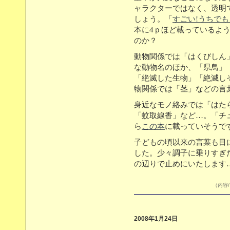
ャラクターではなく、透明
しょう。「
すごい!うちでも
本に4ｐほど載っているよ
のか？
動物関係では「はくびしん
な動物名のほか、「県鳥」
「絶滅した生物」「絶滅し
物関係では「茎」などの言
身近なモノ絡みでは「はた
「蚊取線香」など…。「チ
ら
この本
に載っていそう
子どもの頃以来の言葉も目
した。少々調子に乗りすぎ
の辺りで止めにいたします
（内容/
2008年1月24日