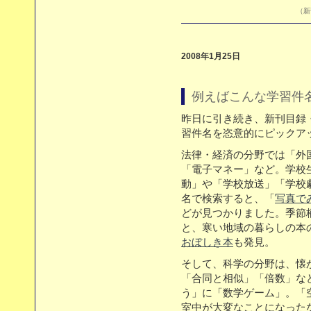
（新刊
2008年1月25日
例えばこんな学習件
昨日に引き続き、新刊目録
習件名を恣意的にピックア
法律・経済の分野では「外
「電子マネー」など。学校
動」や「学校放送」「学校
名で検索すると、「
写真で
どが見つかりました。季節
と、寒い地域の暮らしの本
おぼしき本
も発見。
そして、科学の分野は、懐
「合同と相似」「倍数」な
う」に「数学ゲーム」。「
室中が大変なことになった