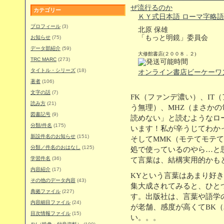
カテゴリー
ＫＹ式日本語 ローマ字略
プロフィール
(3)
北原 保雄
「もっと明鏡」委員会
お知らせ
(75)
データ部紹介
(59)
大修館書店(２００８．２)
TRC MARC
(273)
タイトル・シリーズ
(18)
オンライン書店ビーケーワ
著者
(106)
文字の話
(7)
FK（ファンデ濃い）、IT
読み方
(21)
う無理）、MHZ（まさかの
図書記号
(9)
読めない」と読むようなロー
分類/件名
(175)
います！私が辛うじてわかっ
新設件名のお知らせ
(151)
そしてMMK（モテてモテ
分類／件名のおはなし
(125)
処で使っているのやら…と
学習件名
(36)
て言葉は、結構実用的かも
内容紹介
(17)
KYという言葉はあまり好
その他のデータ内容
(43)
集大成されてみると、ひと
典拠ファイル
(227)
す。出版社は、言葉や語学
内容細目ファイル
(24)
が老舗、感度が高くてBK
目次情報ファイル
(15)
い。。。