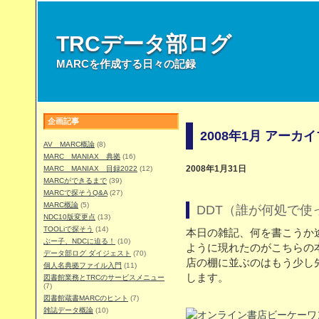
TRCデータ部ログ
MARCを作成する日々の記録
企画記事
2008年1月 アーカ
AV MARC概論
(8)
MARC MANIAX 典拠
(16)
MARC MANIAX 目録2022
(12)
2008年1月31日
MARCができるまで
(39)
MARCで探そうQ&A
(27)
MARC概論
(5)
DDT（誰が何処で使
NDC10版変更点
(13)
TOOLiで探そう
(14)
本日の雑記、何を書こうか
ぶー子、NDCに迫る！
(10)
ように現れたのがこちらの
データ部ログ ダイジェスト
(70)
店の棚に並ぶのはもう少し
個人名典拠ファイル入門
(11)
します。
図書館業務とTRCのサービスメニュー
(7)
図書館蔵書MARCのヒント
(7)
雑誌データ概論
(10)