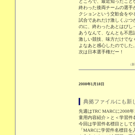
ところで、最近知ったこと
終わった後両チームの選手
クションという交歓会をや
試合であれだけ激しくぶつ
のに、終わったあとはびし
あうなんて、なんとも不思
激しい競技、味方だけでな
よなあと感心したのでした
次は日本選手権だー！
（新刊
2008年1月18日
典拠ファイルにも新
先週はTRC MARCに20
童用内容紹介＞と＜学習件
今回は学習件名標目として
「MARCに学習件名標目