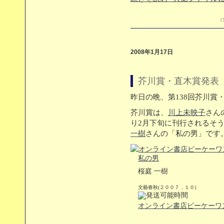
（
2008年1月17日
芥川賞・直木賞発表
昨日の晩、第138回芥川賞
芥川賞は、
川上未映子
さん
り2月下旬に刊行されるそ
一樹
さんの「私の男」です
私の男
桜庭 一樹
文藝春秋(２００７．１０)
オンライン書店ビーケーワ