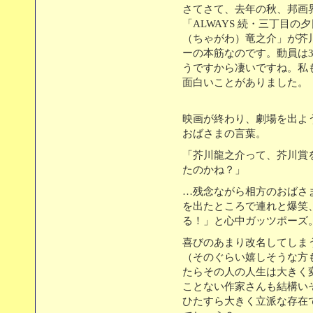
さてさて、去年の秋、邦画
「ALWAYS 続・三丁目
（ちゃがわ）竜之介」が芥
ーの本筋なのです。動員は3
うですから凄いですね。私
面白いことがありました。
映画が終わり、劇場を出よ
おばさまの言葉。
「芥川龍之介って、芥川賞
たのかね？」
…残念ながら相方のおばさ
を出たところで連れと爆笑
る！」と心中ガッツポーズ
喜びのあまり改名してしま
（そのぐらい嬉しそうな方
たらその人の人生は大きく
ことない作家さんも結構い
ひたすら大きく立派な存在