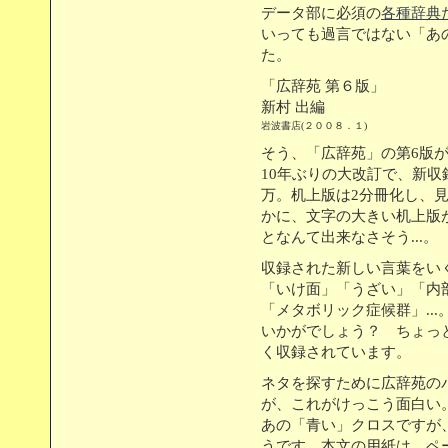
データ部に必須の
各種辞典
いっても過言ではない「あ
た。
「広辞苑 第６版」
新村 出編
岩波書店(２００８．１)
そう、「広辞苑」の第6版
10年ぶりの大改訂で、新収
万。机上版は2分冊化し、
かに、文字の大きい机上版
となんて出来なさそう...。
収録された新しい言葉をい
「いけ面」「うざい」「内
「メタボリック症候群」...
いかがでしょう？ ちょっ
く収録されています。
ネタを探すために広辞苑の
が、これがけっこう面白い
あの「青い」クロスですが
うです。本文の用紙は、ペ