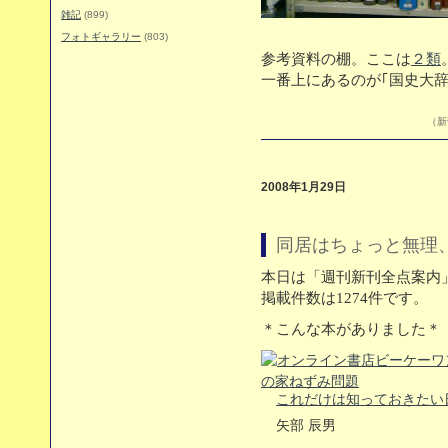
雑記
(899)
フォトギャラリー
(803)
参考資料の棚。ここは
２類
一番上にあるのが｢国史大
（新刊
2008年1月29日
同居はちょっと無理
本日は「週刊新刊全点案内」
掲載件数は1274件です。
＊こんな本がありました＊
これだけは知っておきたい
矢部 辰男