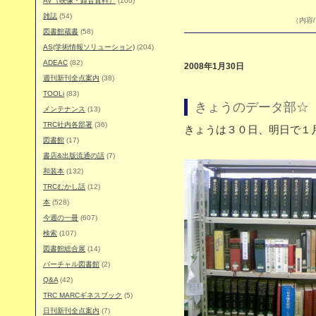
AV（映像・録音資料）
(100)
雑誌
(54)
（内容/
図書館蔵書
(58)
AS(学術情報ソリューション)
(204)
ADEAC
(82)
2008年1月30日
週刊新刊全点案内
(38)
TOOLi
(83)
きょうのデータ部☆ 
メンテナンス
(13)
TRC社内各部署
(36)
きょうは３０日、明日で１
図書館
(17)
書店&出版流通の話
(7)
和装本
(132)
TRCむかし話
(12)
本
(528)
今週の一冊
(607)
検索
(107)
図書館総合展
(14)
バーチャル図書館
(2)
Q&A
(42)
TRC MARCギネスブック
(5)
日刊新刊全点案内
(7)