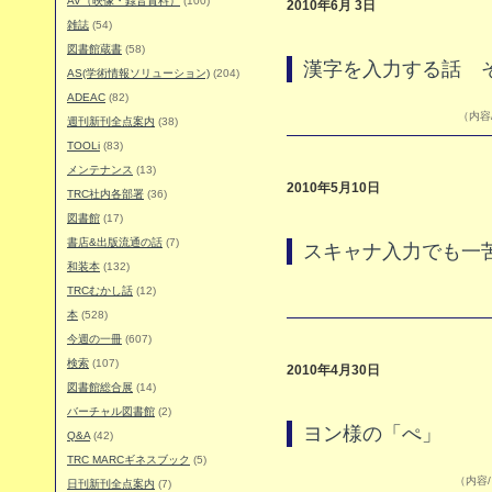
AV（映像・録音資料）
(100)
2010年6月 3日
雑誌
(54)
図書館蔵書
(58)
漢字を入力する話 
AS(学術情報ソリューション)
(204)
ADEAC
(82)
（内容/
週刊新刊全点案内
(38)
TOOLi
(83)
メンテナンス
(13)
2010年5月10日
TRC社内各部署
(36)
図書館
(17)
書店&出版流通の話
(7)
スキャナ入力でも一
和装本
(132)
TRCむかし話
(12)
本
(528)
今週の一冊
(607)
検索
(107)
2010年4月30日
図書館総合展
(14)
バーチャル図書館
(2)
ヨン様の「ぺ」
Q&A
(42)
TRC MARCギネスブック
(5)
（内容/
日刊新刊全点案内
(7)