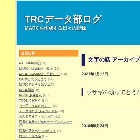
TRCデータ部ログ
MARCを作成する日々の記録
企画記事
文字の話 アーカイブ
AV MARC概論
(8)
MARC MANIAX 典拠
(16)
MARC MANIAX 目録2022
(12)
2023年1月13日
MARCができるまで
(39)
MARCで探そうQ&A
(27)
MARC概論
(5)
ウサギの頭ってどう
NDC10版変更点
(13)
TOOLiで探そう
(14)
ぶー子、NDCに迫る！
(10)
データ部ログ ダイジェスト
(70)
個人名典拠ファイル入門
(11)
図書館業務とTRCのサービスメニュー
(7)
2010年6月24日
図書館蔵書MARCのヒント
(7)
雑誌データ概論
(10)