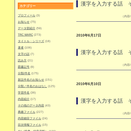
漢字を入力する話 
カテゴリー
プロフィール
(3)
（内容/
お知らせ
(75)
データ部紹介
(59)
TRC MARC
(273)
2010年6月17日
タイトル・シリーズ
(18)
著者
(106)
漢字を入力する話 
文字の話
(7)
読み方
(21)
（内容/
図書記号
(9)
分類/件名
(175)
新設件名のお知らせ
(151)
2010年6月10日
分類／件名のおはなし
(125)
学習件名
(36)
内容紹介
(17)
漢字を入力する話 
その他のデータ内容
(43)
典拠ファイル
(227)
（内容/
内容細目ファイル
(24)
目次情報ファイル
(15)