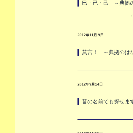
巳・已・己 ～典拠
（
2012年11月 9日
莫言！ ～典拠のは
2012年9月14日
昔の名前でも探せま