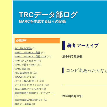
TRCデータ部ログ
MARCを作成する日々の記録
企画記事
著者 アーカイブ
AV MARC概論
(7)
MARC MANIAX 典拠
(13)
MARC MANIAX 目録2022
(12)
2026年7月10日
MARCができるまで
(39)
MARCで探そうQ&A
(27)
MARC概論
(5)
コンビ名あったりな
NDC10版変更点
(13)
TOOLiで探そう
(14)
ぶー子、NDCに迫る！
(10)
データ部ログ ダイジェスト
(65)
個人名典拠ファイル入門
(11)
図書館業務とTRCのサービスメニュー
(7)
2026年6月12日
図書館蔵書MARCのヒント
(5)
雑誌データ概論
(10)