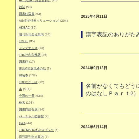
AV（映像・録音資料）
(98)
雑誌
(53)
図書館蔵書
(53)
2025年4月11日
AS(学術情報ソリューション)
(204)
ADEAC
(85)
漢字表記のありがた
週刊新刊全点案内
(38)
TOOLi
(85)
メンテナンス
(13)
TRC社内各部署
(36)
図書館
(17)
2024年9月13日
書店&出版流通の話
(7)
和装本
(132)
TRCむかし話
(12)
名前がなくてもどう
本
(531)
のはなしＰａｒｔ2
今週の一冊
(634)
検索
(108)
図書館総合展
(14)
バーチャル図書館
(2)
Q&A
(44)
2024年6月14日
TRC MARCギネスブック
(5)
日刊新刊全点案内
(7)