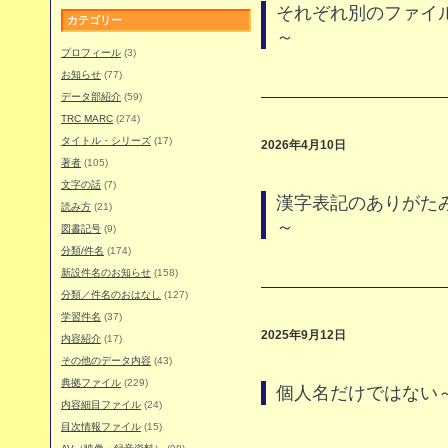
それぞれ別のファイ
カテゴリー
～
プロフィール
(3)
お知らせ
(77)
データ部紹介
(59)
TRC MARC
(274)
タイトル・シリーズ
(17)
2026年4月10日
著者
(105)
文字の話
(7)
漢字表記のありがた
読み方
(21)
～
図書記号
(9)
分類/件名
(174)
新設件名のお知らせ
(158)
分類／件名のおはなし
(127)
学習件名
(37)
2025年9月12日
内容紹介
(17)
その他のデータ内容
(43)
典拠ファイル
(229)
個人名だけではない
内容細目ファイル
(24)
目次情報ファイル
(15)