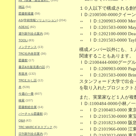
AV（映像・録音資料）
(100)
雑誌
(54)
１０人以下で構成される創
図書館蔵書
(58)
ＩＤ:2100500-0000クイ
AS(学術情報ソリューション)
(204)
⇔ ＩＤ:1200903-0000 Mercu
⇔ ＩＤ:1201503-0000 May,
ADEAC
(82)
⇔ ＩＤ:1202100-0000 Deac
週刊新刊全点案内
(38)
⇔ ＩＤ:1201503-0000 Taylo
TOOLi
(83)
メンテナンス
(13)
構成メンバー以外にも、１
TRC社内各部署
(36)
関連することもあります。
図書館
(17)
ＩＤ:2100444-0000グー
書店&出版流通の話
(7)
⇔ ＩＤ:1200903-0000 Page
和装本
(132)
⇔ ＩＤ:1201503-0000 Brin,
TRCむかし話
(12)
スタンフォード大学で出会
本
(528)
を取り入れたプロジェクト
今週の一冊
(607)
また、実業家など１人が複
検索
(107)
ＩＤ:1100484-0000小林
図書館総合展
(14)
⇔ ＩＤ:2100403-0000 
バーチャル図書館
(2)
⇔ ＩＤ:2101530-0000 東
Q&A
(42)
⇔ ＩＤ:2101823-0000 
TRC MARCギネスブック
(5)
⇔ ＩＤ:2101966-0000 
日刊新刊全点案内
(7)
⇔ ＩＤ:2102022-0000 