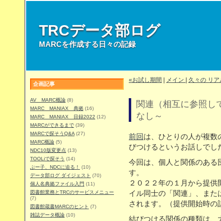
TRCデータ部ログ
MARCを作成する日々の記録
«お試し期間
|
メイン
|
久々の リア
企画記事
AV MARC概論
(8)
関連（相互に参照し
MARC MANIAX 典拠
(16)
なし～
MARC MANIAX 目録2022
(12)
MARCができるまで
(39)
MARCで探そうQ&A
(27)
前回
は、ひとりの人が複数
MARC概論
(5)
びつけるというお話しでし
NDC10版変更点
(13)
TOOLiで探そう
(14)
今回は、個人と関係のある
ぶー子、NDCに迫る！
(10)
す。
データ部ログ ダイジェスト
(70)
２０２２年の１月から提供
個人名典拠ファイル入門
(11)
図書館業務とTRCのサービスメニュー
イル同士の「関連」、また
(7)
されます。（提供開始時の
図書館蔵書MARCのヒント
(7)
雑誌データ概論
(10)
結びつける関係の種類は、