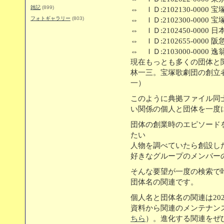
雑記
(899)
⇔ ＩＤ:2102130-0000 
フォトギャラリー
(803)
⇔ ＩＤ:2102300-0000
⇔ ＩＤ:2102450-0000 
⇔ ＩＤ:2102655-0000 
⇔ ＩＤ:2103000-0000 
現在もっとも多くの団体と
林一三。宝塚歌劇団の創立
一）
このように典拠ファイル同
い関係の個人と団体を一度
団体の創業時のエピソード
たい
人物を調べていたら創設し
好きなグループのメンバー
そんな要望が一度の検索で
団体名の関連です。
個人名と団体名の関連は20
資料から関連のメンテナン
ちら
）。進化する関連をぜ