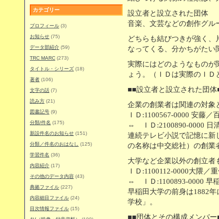
カテゴリー
設立者と設立された団体
音楽、文芸などの創作グル
プロフィール
(3)
お知らせ
(75)
どちらも結びつきが強く、
データ部紹介
(59)
なってくる、分かちがたい
TRC MARC
(273)
実際にはどのようなものが
タイトル・シリーズ
(18)
ょう。（ＩＤは実際のＩＤ
著者
(106)
■■設立者と設立された団体
文字の話
(7)
読み方
(21)
企業の創業者は関連の対象
図書記号
(9)
ＩＤ:1100567-0000 安
分類/件名
(175)
⇔ ＩＤ:2100890-0000 
新設件名のお知らせ
(151)
連続テレビ小説で記憶に新
分類／件名のおはなし
(125)
の名称は中交総社）の創業
学習件名
(36)
大学など企業以外の創立者
内容紹介
(17)
ＩＤ:1100112-0000大隈
その他のデータ内容
(43)
⇔ ＩＤ:1100893-0000 
典拠ファイル
(227)
早稲田大学の前身は1882
内容細目ファイル
(24)
学校」。
目次情報ファイル
(15)
■■団体とその構成メンバー