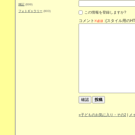
雑記
(899)
フォトギャラリー
(803)
この情報を登録しますか?
コメント
:(スタイル用のH
※必須
«子どものお気に入り・その2
|
メ