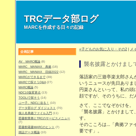
TRCデータ部ログ
MARCを作成する日々の記録
«子どものお気に入り・その2
|
メ
企画記事
AV MARC概論
(8)
襲名披露とかけまし
MARC MANIAX 典拠
(16)
MARC MANIAX 目録2022
(12)
落語家の三遊亭楽太郎さん
MARCができるまで
(39)
MARCで探そうQ&A
(27)
いうニュースが先日ありま
MARC概論
(5)
円楽さんといって、私の頭
NDC10版変更点
(13)
顔ですが、そのうちに、だ
TOOLiで探そう
(14)
ぶー子、NDCに迫る！
(10)
さて、ここでなぞかけを。
データ部ログ ダイジェスト
(70)
「襲名披露」とかけまして
個人名典拠ファイル入門
(11)
す。
図書館業務とTRCのサービスメニュー
(7)
そのこころは...「典拠フ
図書館蔵書MARCのヒント
(7)
要です」。
雑誌データ概論
(10)