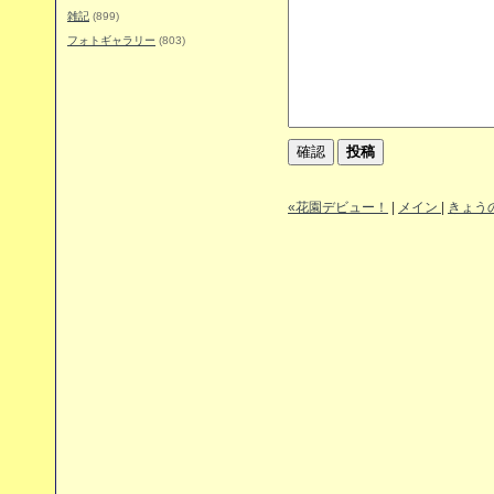
雑記
(899)
フォトギャラリー
(803)
«花園デビュー！
|
メイン
|
きょうの