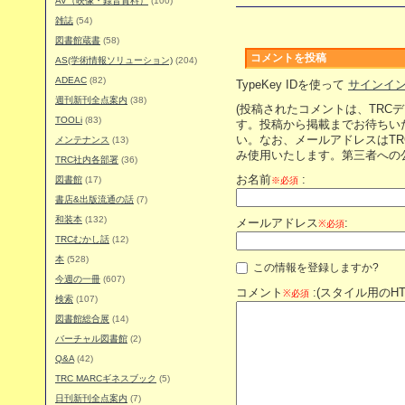
AV（映像・録音資料）
(100)
雑誌
(54)
図書館蔵書
(58)
コメントを投稿
AS(学術情報ソリューション)
(204)
ADEAC
(82)
TypeKey IDを使って
サインイ
週刊新刊全点案内
(38)
(投稿されたコメントは、TRC
TOOLi
(83)
す。投稿から掲載までお待ちい
い。なお、メールアドレスはT
メンテナンス
(13)
み使用いたします。第三者への
TRC社内各部署
(36)
お名前
:
図書館
(17)
※必須
書店&出版流通の話
(7)
和装本
(132)
メールアドレス
:
※必須
TRCむかし話
(12)
本
(528)
この情報を登録しますか?
今週の一冊
(607)
コメント
:(スタイル用のH
※必須
検索
(107)
図書館総合展
(14)
バーチャル図書館
(2)
Q&A
(42)
TRC MARCギネスブック
(5)
日刊新刊全点案内
(7)