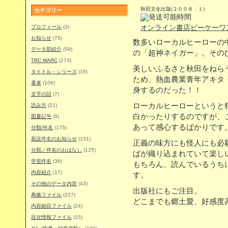
秋田文化出版(２００８．１)
カテゴリー
プロフィール
(3)
オンライン書店ビーケーワ
お知らせ
(75)
数多いローカルヒーローの
データ部紹介
(59)
の「超神ネイガー」。その
TRC MARC
(273)
美しいふるさと秋田をねら
タイトル・シリーズ
(18)
ため、熱血農業青年アキタ
著者
(106)
身するのだった！！
文字の話
(7)
ローカルヒーローというと
読み方
(21)
白かったりするのですが、
図書記号
(9)
あって感心するばかりです
分類/件名
(175)
新設件名のお知らせ
(151)
正義の味方にも怪人にも必
分類／件名のおはなし
(125)
ばが織り込まれていて楽し
学習件名
(36)
もちろん、読んでいるうち
内容紹介
(17)
す。
その他のデータ内容
(43)
出版社にもご注目。
典拠ファイル
(227)
どこまでも郷土愛、好感度
内容細目ファイル
(24)
目次情報ファイル
(15)