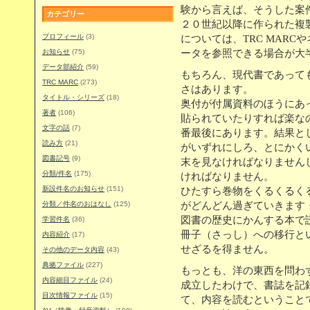
験から言えば、そうした案
カテゴリー
２０世紀以降に作られた複
プロフィール
(3)
については、TRC MAR
お知らせ
(75)
ータを参照できる場合が大
データ部紹介
(59)
もちろん、現代書であって
TRC MARC
(273)
さはあります。
タイトル・シリーズ
(18)
奥付が付属資料のほうにあ
著者
(106)
貼られていたりすれば楽な
文字の話
(7)
番最後にあります。結果と
読み方
(21)
がいずれにしろ、とにかく
図書記号
(9)
末を見なければなりません
分類/件名
(175)
ければなりません。
新設件名のお知らせ
(151)
ひたすら巻物をくるくるく
分類／件名のおはなし
(125)
がどんどん過ぎていきます
図書の歴史にかんする本で
学習件名
(36)
冊子（さっし）への移行と
内容紹介
(17)
せざるを得ません。
その他のデータ内容
(43)
典拠ファイル
(227)
もっとも、洋の東西を問わ
内容細目ファイル
(24)
成立したわけで、書誌を記
目次情報ファイル
(15)
て、内容を読むということ