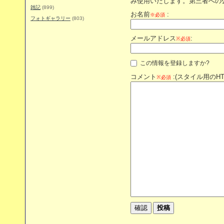
み使用いたします。第三者への
雑記
(899)
お名前
:
※必須
フォトギャラリー
(803)
メールアドレス
:
※必須
この情報を登録しますか?
コメント
:(スタイル用のH
※必須