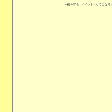
«桜を守る
|
メイン
|
へんてこな考