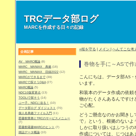
TRCデータ部ログ
MARCを作成する日々の記録
«桜を守る
|
メイン
|
へんてこな考
企画記事
AV MARC概論
(8)
巻物を手に～ASで
MARC MANIAX 典拠
(16)
MARC MANIAX 目録2022
(12)
こんにちは。データ部AS
MARCができるまで
(39)
MARCで探そうQ&A
(27)
います。
MARC概論
(5)
和装本のデータ作成の依頼
NDC10版変更点
(13)
TOOLiで探そう
(14)
物がたくさんあるんですけ
ぶー子、NDCに迫る！
(10)
ご心配。
データ部ログ ダイジェスト
(70)
個人名典拠ファイル入門
(11)
どうご懸念なのかお聞きし
図書館業務とTRCのサービスメニュー
で」という、根拠のないよ
(7)
しかに取り扱いはふつうの
図書館蔵書MARCのヒント
(7)
雑誌データ概論
(10)
作成については、じつはあ