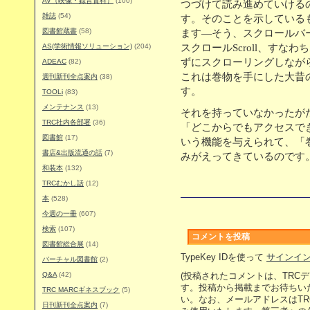
AV（映像・録音資料）
(100)
つづけて読み進めていける
雑誌
(54)
す。そのことを示している
図書館蔵書
(58)
ます―そう、スクロールバ
AS(学術情報ソリューション)
(204)
スクロールScroll、すな
ずにスクローリングしなが
ADEAC
(82)
これは巻物を手にした大昔
週刊新刊全点案内
(38)
す。
TOOLi
(83)
メンテナンス
(13)
それを持っていなかったが
TRC社内各部署
(36)
「どこからでもアクセスで
図書館
(17)
いう機能を与えられて、「
書店&出版流通の話
(7)
みがえってきているのです
和装本
(132)
TRCむかし話
(12)
本
(528)
今週の一冊
(607)
検索
(107)
コメントを投稿
図書館総合展
(14)
TypeKey IDを使って
サインイ
バーチャル図書館
(2)
Q&A
(42)
(投稿されたコメントは、TRC
す。投稿から掲載までお待ちい
TRC MARCギネスブック
(5)
い。なお、メールアドレスはT
日刊新刊全点案内
(7)