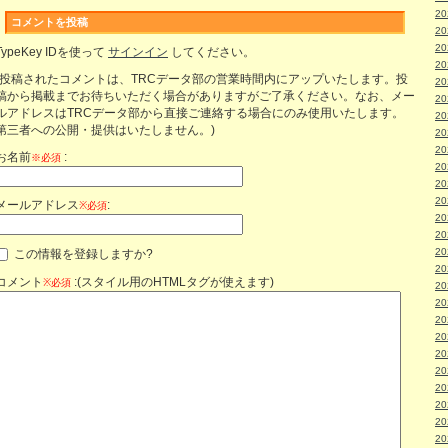
2
コメントを投稿
2
2
TypeKey IDを使って
サインイン
してください。
2
(投稿されたコメントは、TRCデータ部の営業時間内にアップいたします。投
2
稿から掲載までお待ちいただく場合がありますがご了承ください。なお、メー
2
ルアドレスはTRCデータ部から直接ご連絡する場合にのみ使用いたします。
2
第三者への公開・提供はいたしません。)
2
2
お名前
:
※必須
2
2
2
メールアドレス
:
※必須
2
2
2
この情報を登録しますか?
2
コメント
:(スタイル用のHTMLタグが使えます)
※必須
2
2
2
2
2
2
2
2
2
2