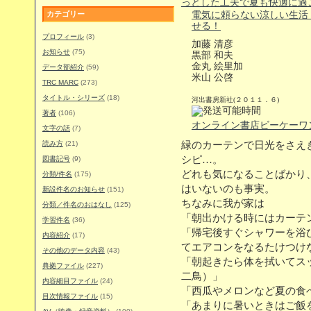
カテゴリー
電気に頼らない涼しい生活
せる！
プロフィール
(3)
加藤 清彦
お知らせ
(75)
黒部 和夫
金丸 絵里加
データ部紹介
(59)
米山 公啓
TRC MARC
(273)
タイトル・シリーズ
(18)
河出書房新社(２０１１．６)
著者
(106)
オンライン書店ビーケーワ
文字の話
(7)
読み方
(21)
緑のカーテンで日光をさえ
シピ…。
図書記号
(9)
どれも気になることばかり
分類/件名
(175)
はいないのも事実。
新設件名のお知らせ
(151)
ちなみに我が家は
分類／件名のおはなし
(125)
「朝出かける時にはカーテ
学習件名
(36)
「帰宅後すぐシャワーを浴
内容紹介
(17)
てエアコンをなるたけつけ
その他のデータ内容
(43)
「朝起きたら体を拭いてス
典拠ファイル
(227)
二鳥）」
内容細目ファイル
(24)
「西瓜やメロンなど夏の食
目次情報ファイル
(15)
「あまりに暑いときはご飯