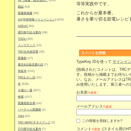
AV（映像・録音資料）
(100)
等等実践中です。
雑誌
(54)
これからが夏本番。
図書館蔵書
(58)
暑さを乗り切る節電レシピ
AS(学術情報ソリューション)
(204)
ADEAC
(82)
週刊新刊全点案内
(38)
TOOLi
(83)
メンテナンス
(13)
TRC社内各部署
(36)
コメントを投稿
図書館
(17)
TypeKey IDを使って
サインイ
書店&出版流通の話
(7)
(投稿されたコメントは、TRC
和装本
(132)
す。投稿から掲載までお待ちい
TRCむかし話
(12)
い。なお、メールアドレスはT
本
(528)
み使用いたします。第三者への
今週の一冊
(607)
お名前
:
※必須
検索
(107)
図書館総合展
(14)
メールアドレス
:
※必須
バーチャル図書館
(2)
Q&A
(42)
この情報を登録しますか?
TRC MARCギネスブック
(5)
コメント
:(スタイル用のH
日刊新刊全点案内
(7)
※必須