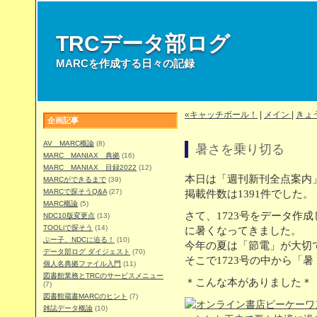
TRCデータ部ログ
MARCを作成する日々の記録
«キャッチボール！
|
メイン
|
きょ
企画記事
AV MARC概論
(8)
暑さを乗り切る
MARC MANIAX 典拠
(16)
MARC MANIAX 目録2022
(12)
本日は「週刊新刊全点案内」
MARCができるまで
(39)
MARCで探そうQ&A
(27)
掲載件数は1391件でした。
MARC概論
(5)
さて、1723号をデータ作
NDC10版変更点
(13)
TOOLiで探そう
(14)
に暑くなってきました。
ぶー子、NDCに迫る！
(10)
今年の夏は「節電」が大切
データ部ログ ダイジェスト
(70)
そこで1723号の中から「
個人名典拠ファイル入門
(11)
図書館業務とTRCのサービスメニュー
＊こんな本がありました＊
(7)
図書館蔵書MARCのヒント
(7)
雑誌データ概論
(10)