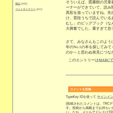
そういえば、図書館の児童
雑記
(899)
ーナーができていて、読み
フォトギャラリー
(803)
異彩を放っていますね。先
け、普段うちで読んでいる
むし」のビッグブック（なんと
大興奮でした。重すぎて息
さて、みなさんもこのよう
年のNo.1の本を探してみ
のか～と思わぬ発見につな
このエントリーは
MARC
コメントを投稿
TypeKey IDを使って
サインイ
(投稿されたコメントは、TRC
す。投稿から掲載までお待ちい
い。なお、メールアドレスはT