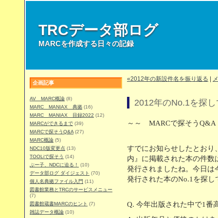
TRCデータ部ログ
MARCを作成する日々の記録
«2012年の新設件名を振り返る
|
企画記事
AV MARC概論
(8)
2012年のNo.1を探
MARC MANIAX 典拠
(16)
MARC MANIAX 目録2022
(12)
～～ MARCで探そうQ&A
MARCができるまで
(39)
MARCで探そうQ&A
(27)
MARC概論
(5)
すでにお知らせしたとおり、
NDC10版変更点
(13)
TOOLiで探そう
(14)
内』に掲載された本の件数は
ぶー子、NDCに迫る！
(10)
発行されましたね。今日は今
データ部ログ ダイジェスト
(70)
発行された本のNo.1を探
個人名典拠ファイル入門
(11)
図書館業務とTRCのサービスメニュー
(7)
Q. 今年出版された中で1番
図書館蔵書MARCのヒント
(7)
雑誌データ概論
(10)