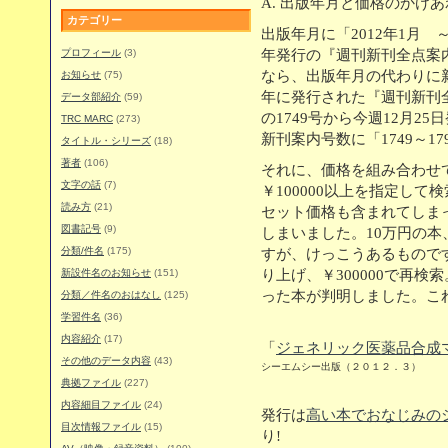
A. 出版年月と価格のかけ
カテゴリー
出版年月に「2012年1月 ～
プロフィール
(3)
年発行の『週刊新刊全点案
なら、出版年月の代わりに新
お知らせ
(75)
年に発行された『週刊新刊全
データ部紹介
(59)
の1749号から今週12月25
TRC MARC
(273)
新刊案内号数に「1749～1
タイトル・シリーズ
(18)
著者
(106)
それに、価格を組み合わせ
文字の話
(7)
￥100000以上を指定して
読み方
(21)
セット価格も含まれてしまっ
図書記号
(9)
しまいました。10万円の
分類/件名
(175)
すが、けっこうあるもので
新設件名のお知らせ
(151)
り上げ、￥300000で再
った本が判明しました。こ
分類／件名のおはなし
(125)
学習件名
(36)
内容紹介
(17)
「
ジェネリック医薬品合成マニ
その他のデータ内容
(43)
シーエムシー出版（２０１２．３）
典拠ファイル
(227)
内容細目ファイル
(24)
発行は
高い本でおなじみの
目次情報ファイル
(15)
り!