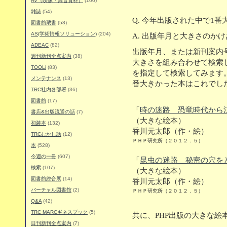
AV（映像・録音資料）
(100)
雑誌
(54)
Q. 今年出版された中で1番
図書館蔵書
(58)
AS(学術情報ソリューション)
(204)
A. 出版年月と大きさのか
ADEAC
(82)
出版年月、または新刊案内
週刊新刊全点案内
(38)
大きさを組み合わせて検索し
TOOLi
(83)
を指定して検索してみます。す
メンテナンス
(13)
番大きかった本はこれでし
TRC社内各部署
(36)
図書館
(17)
「
時の迷路 恐竜時代から
書店&出版流通の話
(7)
（大きな絵本）
和装本
(132)
香川元太郎（作・絵）
TRCむかし話
(12)
ＰＨＰ研究所（２０１２．５）
本
(528)
今週の一冊
(607)
「
昆虫の迷路 秘密の穴を
検索
(107)
（大きな絵本）
図書館総合展
(14)
香川元太郎（作・絵）
バーチャル図書館
(2)
ＰＨＰ研究所（２０１２．５）
Q&A
(42)
TRC MARCギネスブック
(5)
共に、PHP出版の大きな絵
日刊新刊全点案内
(7)