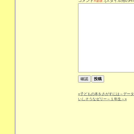
コメント
:(スタイル用のH
※必須
«子どもの本をさがすには～デー
いしそうなゼリー～１年生～»