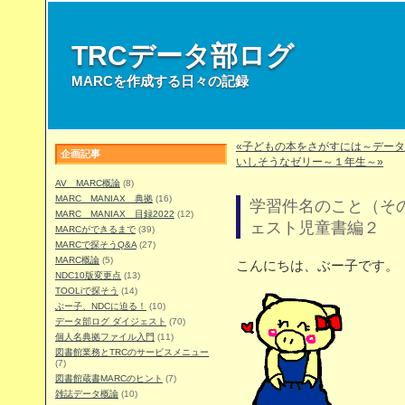
TRCデータ部ログ
MARCを作成する日々の記録
«子どもの本をさがすには～デー
企画記事
いしそうなゼリー～１年生～»
AV MARC概論
(8)
MARC MANIAX 典拠
(16)
学習件名のこと（そ
MARC MANIAX 目録2022
(12)
ェスト児童書編２
MARCができるまで
(39)
MARCで探そうQ&A
(27)
MARC概論
(5)
こんにちは、ぶー子です。
NDC10版変更点
(13)
TOOLiで探そう
(14)
ぶー子、NDCに迫る！
(10)
データ部ログ ダイジェスト
(70)
個人名典拠ファイル入門
(11)
図書館業務とTRCのサービスメニュー
(7)
図書館蔵書MARCのヒント
(7)
雑誌データ概論
(10)