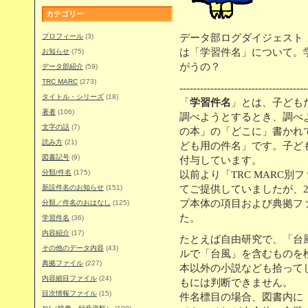
カテゴリー
プロフィール
(3)
データ部ログダイジェスト
は「学習件名」について。
お知らせ
(75)
がうの？
データ部紹介
(59)
TRC MARC
(273)
-------------------------------------
タイトル・シリーズ
(18)
「
学習件名
」とは、子ども
著者
(106)
調べようとするとき、調べ
文字の話
(7)
の本」の「どこに」書かれ
読み方
(21)
ども用の件名」です。子ど
図書記号
(9)
付与しています。
分類/件名
(175)
以前より「TRC MARC
新設件名のお知らせ
(151)
てご提供していましたが、200
プ本体の項目および典拠フ
分類／件名のおはなし
(125)
た。
学習件名
(36)
内容紹介
(17)
たとえば自由研究で、「台
その他のデータ内容
(43)
ルで「台風」を含むものを
典拠ファイル
(227)
本以外の小説なども拾って
内容細目ファイル
(24)
もには判断できません。
目次情報ファイル
(15)
件名標目の場合、図書内に