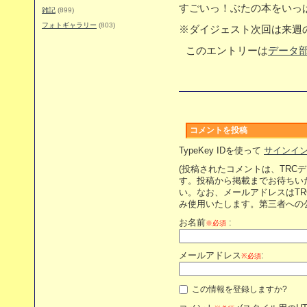
すごいっ！ぶたの本をいっ
雑記
(899)
フォトギャラリー
(803)
※ダイジェスト次回は来週
このエントリーは
データ部
コメントを投稿
TypeKey IDを使って
サインイ
(投稿されたコメントは、TRC
す。投稿から掲載までお待ちい
い。なお、メールアドレスはT
み使用いたします。第三者への
お名前
:
※必須
メールアドレス
:
※必須
この情報を登録しますか?