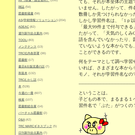
AV（映像・録音資料）
(100)
ても、それが本全体の主題
雑誌
(54)
いません。したがって、件
図書館蔵書
(58)
数冊しか見つけられなかった
しかし学習件名は、「1ｐ
AS(学術情報ソリューション)
(204)
「最大99件まで付与でき
ADEAC
(82)
たがって、「天気のしくみ
週刊新刊全点案内
(38)
語を含んでいなかったり、
TOOLi
(83)
ていないような本からでも
メンテナンス
(13)
ことができるのです。
TRC社内各部署
(36)
図書館
(17)
何をテーマとして調べ学習
書店&出版流通の話
(7)
いれば、さまざまな本から
和装本
(132)
モノ。それが学習件名なの
TRCむかし話
(12)
-------------------------------------
本
(528)
ということは。
今週の一冊
(607)
子どもの本で、まるまる１
検索
(107)
習件名で「ぶた」がつくの
図書館総合展
(14)
バーチャル図書館
(2)
Q&A
(42)
TRC MARCギネスブック
(5)
日刊新刊全点案内
(7)