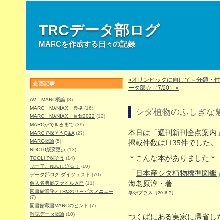
TRCデータ部ログ
MARCを作成する日々の記録
«オリンピックに向けて～分類・件
企画記事
ータ部☆（7/20）»
AV MARC概論
(8)
MARC MANIAX 典拠
(16)
シダ植物のふしぎな
MARC MANIAX 目録2022
(12)
MARCができるまで
(39)
本日は「週刊新刊全点案内」
MARCで探そうQ&A
(27)
MARC概論
(5)
掲載件数は1135件でした。
NDC10版変更点
(13)
＊こんな本がありました＊
TOOLiで探そう
(14)
ぶー子、NDCに迫る！
(10)
「
日本産シダ植物標準図鑑
データ部ログ ダイジェスト
(70)
海老原淳・著
個人名典拠ファイル入門
(11)
図書館業務とTRCのサービスメニュー
学研プラス（2016.7）
(7)
図書館蔵書MARCのヒント
(7)
雑誌データ概論
(10)
つくばにある実家に帰省し