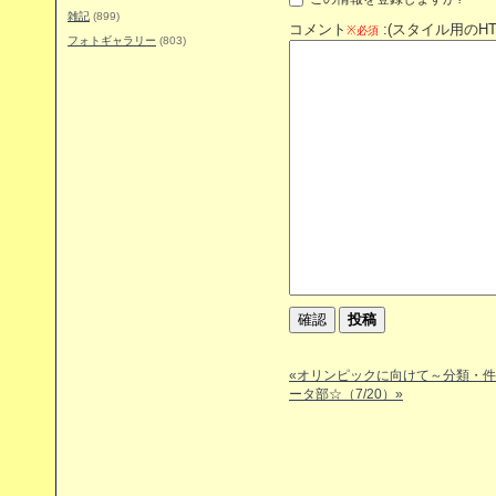
雑記
(899)
コメント
:(スタイル用のH
※必須
フォトギャラリー
(803)
«オリンピックに向けて～分類・件
ータ部☆（7/20）»