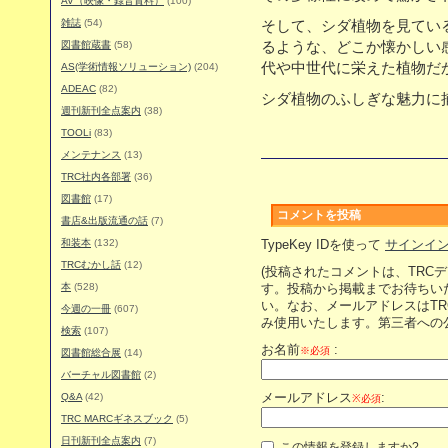
AV（映像・録音資料）
(100)
雑誌
(54)
そして、シダ植物を見てい
図書館蔵書
(58)
るような、どこか懐かしい
代や中世代に栄えた植物だ
AS(学術情報ソリューション)
(204)
ADEAC
(82)
シダ植物のふしぎな魅力に
週刊新刊全点案内
(38)
TOOLi
(83)
メンテナンス
(13)
TRC社内各部署
(36)
図書館
(17)
コメントを投稿
書店&出版流通の話
(7)
和装本
(132)
TypeKey IDを使って
サインイ
TRCむかし話
(12)
(投稿されたコメントは、TRC
本
(528)
す。投稿から掲載までお待ちい
い。なお、メールアドレスはT
今週の一冊
(607)
み使用いたします。第三者への
検索
(107)
お名前
:
※必須
図書館総合展
(14)
バーチャル図書館
(2)
Q&A
(42)
メールアドレス
:
※必須
TRC MARCギネスブック
(5)
日刊新刊全点案内
(7)
この情報を登録しますか?