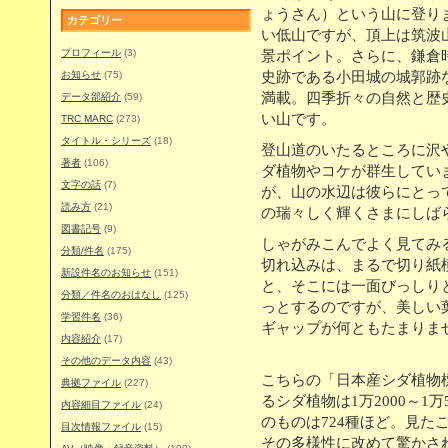
ょうさん）という山に登りま
カテゴリー
い低山ですが、頂上は筑波
プロフィール
(3)
景ポイント。さらに、鎌倉
お知らせ
(75)
史跡である小田城の城郭跡
満載。四季折々の自然と歴
データ部紹介
(59)
い山です。
TRC MARC
(273)
タイトル・シリーズ
(18)
登山道のいたるところに沢
著者
(106)
ダ植物やコケが群生してい
文字の話
(7)
が、山の水辺は彼らにとっ
読み方
(21)
の瑞々しく輝くさまにしば
図書記号
(9)
しゃがみこんでよく見てみ
分類/件名
(175)
切れ込みは、まるで切り紙
新設件名のお知らせ
(151)
と、そこには一面びっしり
分類／件名のおはなし
(125)
っとするのですが、美しい
学習件名
(36)
ギャップが何ともたまりま
内容紹介
(17)
その他のデータ内容
(43)
こちらの「日本産シダ植物
典拠ファイル
(227)
るシダ植物は1万2000～1
内容細目ファイル
(24)
のものは724種ほど。見た
目次情報ファイル
(15)
その多様性に改めて驚かさ