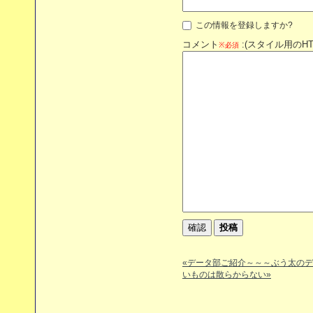
この情報を登録しますか?
コメント
:(スタイル用のH
※必須
«データ部ご紹介～～～ぶう太の
いものは散らからない»