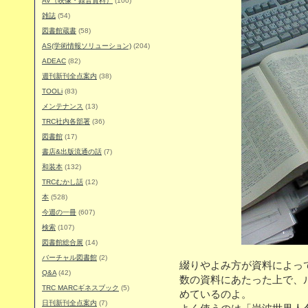
AV（映像・録音資料）
(100)
雑誌
(54)
図書館蔵書
(58)
AS(学術情報ソリューション)
(204)
ADEAC
(82)
週刊新刊全点案内
(38)
TOOLi
(83)
メンテナンス
(13)
TRC社内各部署
(36)
図書館
(17)
書店&出版流通の話
(7)
和装本
(132)
TRCむかし話
(12)
本
(528)
今週の一冊
(607)
検索
(107)
図書館総合展
(14)
バーチャル図書館
(2)
綴りやよみ方が資料によっ
Q&A
(42)
数の資料にあたった上で、
TRC MARCギネスブック
(5)
めているのよ。
日刊新刊全点案内
(7)