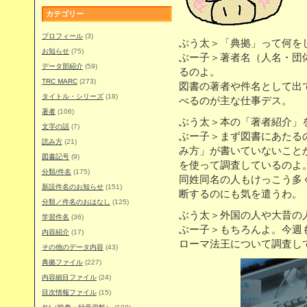
カテゴリー
プロフィール
(3)
ぶう太＞「典拠」って何を
お知らせ
(75)
ぶー子＞著者名（人名・団
データ部紹介
(59)
るのよ。
TRC MARC
(273)
図書の著者や件名として出
タイトル・シリーズ
(18)
べるのが主な仕事デス。
著者
(106)
ぶう太＞本の「著者紹介」
文字の話
(7)
ぶー子＞まず図書にあたる
読み方
(21)
み方」が書いていないこと
図書記号
(9)
を使って調査しているのよ
分類/件名
(175)
同姓同名の人もけっこう多
新設件名のお知らせ
(151)
断するのにも気を遣うわ。
分類／件名のおはなし
(125)
ぶう太＞外国の人や大昔の
学習件名
(36)
ぶー子＞もちろんよ。今週
内容紹介
(17)
ローマ法王について調査し
その他のデータ内容
(43)
典拠ファイル
(227)
内容細目ファイル
(24)
目次情報ファイル
(15)