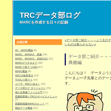
TRCデータ部ログ
MARCを作成する日々の記録
«データ部ご紹介～～～ぶう太の
企画記事
いものは散らからない»
AV MARC概論
(8)
MARC MANIAX 典拠
(16)
データ部ご紹介～～
MARC MANIAX 目録2022
(12)
典拠編
MARCができるまで
(39)
MARCで探そうQ&A
(27)
MARC概論
(5)
こんにちは！ データぶう
NDC10版変更点
(13)
データぶー子先輩とのデー
TOOLiで探そう
(14)
す。
ぶー子、NDCに迫る！
(10)
データ部ログ ダイジェスト
(70)
個人名典拠ファイル入門
(11)
図書館業務とTRCのサービスメニュー
(7)
図書館蔵書MARCのヒント
(7)
雑誌データ概論
(10)