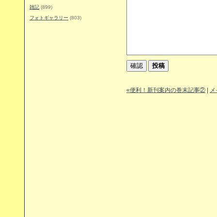
雑記
(899)
フォトギャラリー
(803)
«便利！新刊案内の巻末記事②
|
メ