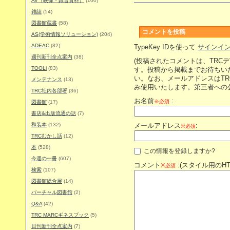
AV（映像・録音資料）
(100)
雑誌
(54)
図書館蔵書
(58)
コメントを投稿
AS(学術情報ソリューション)
(204)
ADEAC
(82)
TypeKey IDを使って
サインイ
週刊新刊全点案内
(38)
(投稿されたコメントは、TRC
TOOLi
(83)
す。投稿から掲載までお待ちい
い。なお、メールアドレスはT
メンテナンス
(13)
み使用いたします。第三者への
TRC社内各部署
(36)
お名前
:
※必須
図書館
(17)
書店&出版流通の話
(7)
和装本
(132)
メールアドレス
:
※必須
TRCむかし話
(12)
本
(528)
この情報を登録しますか?
今週の一冊
(607)
コメント
:(スタイル用のH
※必須
検索
(107)
図書館総合展
(14)
バーチャル図書館
(2)
Q&A
(42)
TRC MARCギネスブック
(5)
日刊新刊全点案内
(7)