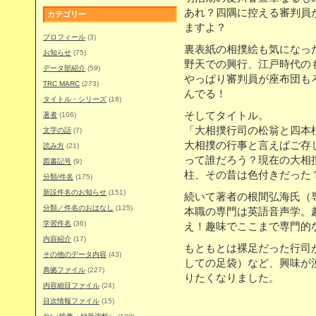
あれ？四隅に控える審判員
カテゴリー
ますよ？
プロフィール
(3)
裏表紙の相撲絵も気になっ
お知らせ
(75)
野天での興行、江戸時代の
データ部紹介
(59)
やっぱり審判員が座布団も
TRC MARC
(273)
んでる！
タイトル・シリーズ
(18)
そしてタイトル。
著者
(106)
「大相撲行司の松翁と四本
文字の話
(7)
大相撲の行事と言えばご存
読み方
(21)
って誰だろう？現在の大相
図書記号
(9)
柱、その昔は色付きだった
分類/件名
(175)
新設件名のお知らせ
(151)
続いて著者の根間弘海氏（
分類／件名のおはなし
(125)
本職の専門は英語音声学。
学習件名
(36)
え！趣味でここまで専門的
内容紹介
(17)
もともとは裸足だった行司
その他のデータ内容
(43)
しての足袋）など、興味が
典拠ファイル
(227)
りたくなりました。
内容細目ファイル
(24)
目次情報ファイル
(15)