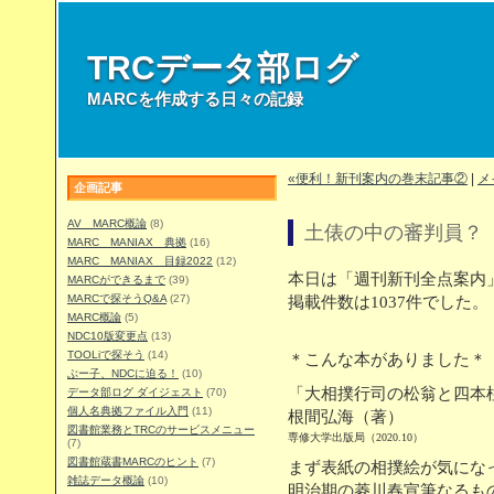
TRCデータ部ログ
MARCを作成する日々の記録
«便利！新刊案内の巻末記事②
|
メ
企画記事
AV MARC概論
(8)
土俵の中の審判員？
MARC MANIAX 典拠
(16)
MARC MANIAX 目録2022
(12)
本日は「週刊新刊全点案内」
MARCができるまで
(39)
MARCで探そうQ&A
(27)
掲載件数は1037件でした。
MARC概論
(5)
NDC10版変更点
(13)
TOOLiで探そう
(14)
＊こんな本がありました＊
ぶー子、NDCに迫る！
(10)
「大相撲行司の松翁と四本
データ部ログ ダイジェスト
(70)
個人名典拠ファイル入門
(11)
根間弘海（著）
図書館業務とTRCのサービスメニュー
専修大学出版局（2020.10）
(7)
図書館蔵書MARCのヒント
(7)
まず表紙の相撲絵が気にな
雑誌データ概論
(10)
明治期の菱川春宣筆なるも