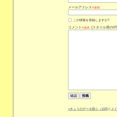
メールアドレス
:
※必須
この情報を登録しますか?
コメント
:(スタイル用のH
※必須
«きょうのデータ部☆（10/5)
|
メ