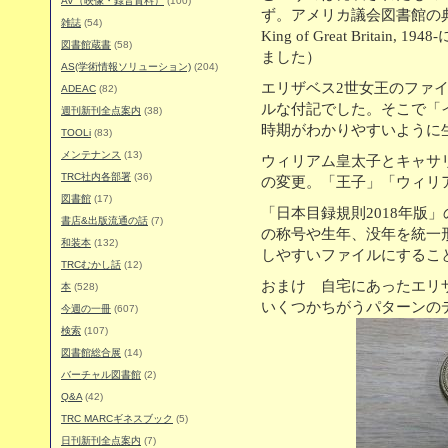
AV（映像・録音資料）
(100)
ず。アメリカ議会図書館の典拠フ
雑誌
(54)
King of Great Brita
図書館蔵書
(58)
ました）
AS(学術情報ソリューション)
(204)
エリザベス2世女王のファ
ADEAC
(82)
ルな付記でした。そこで「
週刊新刊全点案内
(38)
時期がわかりやすいように
TOOLi
(83)
メンテナンス
(13)
ウィリアム皇太子とキャサ
TRC社内各部署
(36)
の変更。「王子」「ウィリ
図書館
(17)
「日本目録規則2018年版
書店&出版流通の話
(7)
の称号や生年、没年を統一
和装本
(132)
しやすいファイルにするこ
TRCむかし話
(12)
おまけ 自宅にあったエリ
本
(528)
いくつかちがうパターンの
今週の一冊
(607)
検索
(107)
図書館総合展
(14)
バーチャル図書館
(2)
Q&A
(42)
TRC MARCギネスブック
(5)
日刊新刊全点案内
(7)