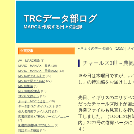
TRCデータ部ログ
MARCを作成する日々の記録
«きょうのデータ部☆（10/5)
|
メ
企画記事
AV MARC概論
(8)
チャールズ3世～典
MARC MANIAX 典拠
(16)
MARC MANIAX 目録2022
(12)
※今日は木曜日ですが、い
MARCができるまで
(39)
MARCで探そうQ&A
(27)
し」の特別編をお届けしま
MARC概論
(5)
NDC10版変更点
(13)
TOOLiで探そう
(14)
先日、イギリスのエリザベ
ぶー子、NDCに迫る！
(10)
だったチャールズ殿下が国
データ部ログ ダイジェスト
(70)
典拠ファイルも見直しを行
個人名典拠ファイル入門
(11)
正しました。（TOOLiの
図書館業務とTRCのサービスメニュー
(7)
内」2277号の巻頭ページ
図書館蔵書MARCのヒント
(7)
す）
雑誌データ概論
(10)