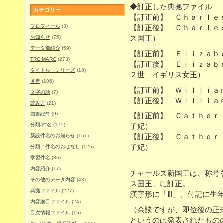
◆訂正した典拠ファイル
カテゴリー
【訂正前】 Ｃｈａｒｌｅ
プロフィール
(3)
【訂正後】 Ｃｈａｒｌｅ
お知らせ
(75)
ス国王）
データ部紹介
(59)
【訂正前】 Ｅｌｉｚａｂ
TRC MARC
(273)
【訂正後】 Ｅｌｉｚａｂ
タイトル・シリーズ
(18)
２世 イギリス女王）
著者
(106)
【訂正前】 Ｗｉｌｌｉａ
文字の話
(7)
【訂正後】 Ｗｉｌｌｉａ
読み方
(21)
図書記号
(9)
【訂正前】 Ｃａｔｈｅｒ
分類/件名
(175)
子妃）
新設件名のお知らせ
(151)
【訂正後】 Ｃａｔｈｅｒ
子妃）
分類／件名のおはなし
(125)
学習件名
(36)
内容紹介
(17)
チャールズ新国王は、称号
その他のデータ内容
(43)
ス国王」に訂正。
典拠ファイル
(227)
漢字形に「Ⅲ」、付記に生
内容細目ファイル
(24)
（余談ですが、即位後の正
目次情報ファイル
(15)
というのは発表されたもの