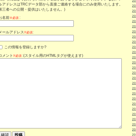
2
ルアドレスはTRCデータ部から直接ご連絡する場合にのみ使用いたします。
2
第三者への公開・提供はいたしません。)
2
2
お名前
:
※必須
2
2
2
メールアドレス
:
※必須
2
2
この情報を登録しますか?
2
2
コメント
:(スタイル用のHTMLタグが使えます)
※必須
2
2
2
2
2
2
2
2
2
2
2
2
2
2
2
2