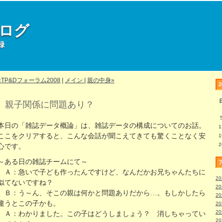
部ログ
録
«TP&Dフォーラム2008
|
メイン
|
親の中身»
親子関係に問題あり？
本日の「雑誌データ概論」は、雑誌データの構成についてのお話。
1
ここをクリアすると、こんな会話が聞こえてきても驚くことなく安
1
2
心です。
～ある日の雑誌チームにて～
Ａ：急いで子ども作ったんですけど、なんだかお兄ちゃんたちに
2
似てないですね？
2
Ｂ：う～ん、そこの親は何かと問題ありだから…。もしかしたら
2
違うとこの子かも。
2
2
Ａ：わかりました。この子はどうしましょう？ 消しちゃってい
2