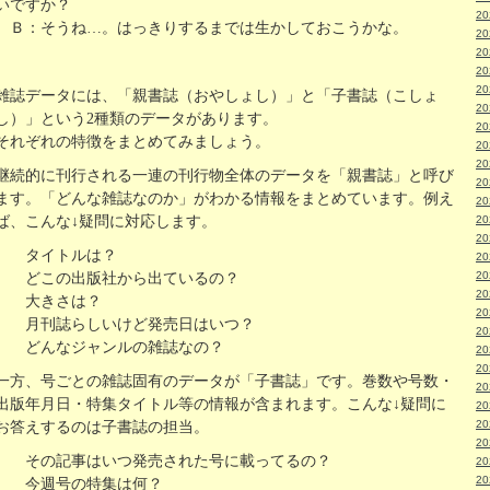
いですか？
2
Ｂ：そうね…。はっきりするまでは生かしておこうかな。
2
2
2
2
雑誌データには、「親書誌（おやしょし）」と「子書誌（こしょ
2
し）」という2種類のデータがあります。
2
それぞれの特徴をまとめてみましょう。
2
2
継続的に刊行される一連の刊行物全体のデータを「親書誌」と呼び
2
ます。「どんな雑誌なのか」がわかる情報をまとめています。例え
2
ば、こんな↓疑問に対応します。
2
2
タイトルは？
2
2
どこの出版社から出ているの？
2
大きさは？
2
月刊誌らしいけど発売日はいつ？
2
どんなジャンルの雑誌なの？
2
2
一方、号ごとの雑誌固有のデータが「子書誌」です。巻数や号数・
2
出版年月日・特集タイトル等の情報が含まれます。こんな↓疑問に
2
2
お答えするのは子書誌の担当。
2
その記事はいつ発売された号に載ってるの？
2
2
今週号の特集は何？