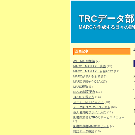
TRCデータ
MARCを作成する日々の記
企画記事
AV MARC概論
(7)
MARC MANIAX 典拠
(13)
MARC MANIAX 目録2022
(12)
MARCができるまで
(39)
MARCで探そうQ&A
(27)
MARC概論
(5)
NDC10版変更点
(13)
TOOLiで探そう
(14)
ぶー子、NDCに迫る！
(10)
データ部ログ ダイジェスト
(68)
個人名典拠ファイル入門
(11)
図書館業務とTRCのサービスメニュー
(7)
図書館蔵書MARCのヒント
(7)
雑誌データ概論
(10)