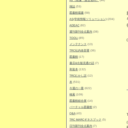
AV（映像・録音資料）
(98)
雑誌
(53)
図書館蔵書
(58)
AS(学術情報ソリューション)
(204)
ADEAC
(82)
週刊新刊全点案内
(38)
TOOLi
(85)
メンテナンス
(13)
TRC社内各部署
(36)
図書館
(17)
書店&出版流通の話
(7)
和装本
(132)
TRCむかし話
(12)
本
(531)
今週の一冊
(622)
検索
(109)
図書館総合展
(14)
バーチャル図書館
(2)
Q&A
(43)
TRC MARCギネスブック
(5)
日刊新刊全点案内
(7)