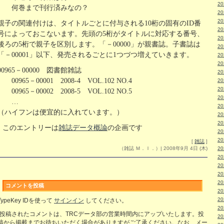
2
何巻まで刊行済みなの？
2
2
親子の関連付けは、タイトルごとに付与される10桁の固有のID番
2
号によっておこないます。先頭の5桁がタイトルに対応する番号、
2
後ろの5桁で親子を区別します。「－00000」が親書誌。子書誌は
2
「－00001」以下、発売されるごとに1つづつ増えていきます。
2
2
00965－00000 図書館雑誌
2
00965－00001 2008-4 VOL.102 NO.4
2
2
00965－00002 2008-5 VOL.102 NO.5
2
…
2
（ハイフンは便宜的に入れています。）
2
2
このエントリーは
雑誌データ概論
の企画です
2
2
[
雑誌
]
（雑誌 Ｍ．Ｉ．）| 2008年9月 4日 (木)
2
2
2
2
2
コメントを投稿
2
2
TypeKey IDを使って
サインイン
してください。
2
(投稿されたコメントは、TRCデータ部の営業時間内にアップいたします。投
2
稿から掲載までお待ちいただく場合がありますがご了承ください。なお、メー