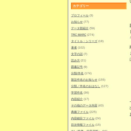
カテゴリー
プロフィール
(3)
お知らせ
(77)
データ部紹介
(59)
TRC MARC
(274)
タイトル・シリーズ
(18)
著者
(102)
文字の話
(7)
読み方
(21)
図書記号
(9)
分類/件名
(174)
新設件名のお知らせ
(155)
分類／件名のおはなし
(127)
学習件名
(36)
内容紹介
(17)
その他のデータ内容
(43)
典拠ファイル
(225)
内容細目ファイル
(24)
目次情報ファイル
(15)