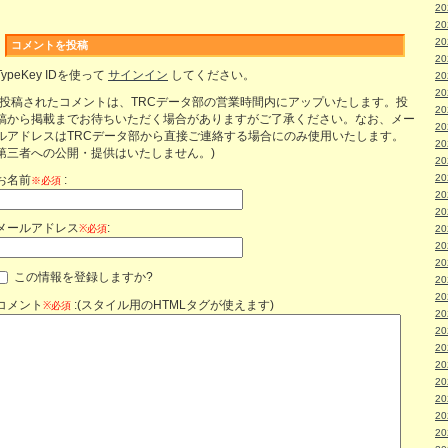
2
2
2
コメントを投稿
2
TypeKey IDを使って
サインイン
してください。
2
2
(投稿されたコメントは、TRCデータ部の営業時間内にアップいたします。投
2
稿から掲載までお待ちいただく場合がありますがご了承ください。なお、メー
2
ルアドレスはTRCデータ部から直接ご連絡する場合にのみ使用いたします。
2
第三者への公開・提供はいたしません。)
2
2
お名前
:
※必須
2
2
メールアドレス
:
※必須
2
2
2
この情報を登録しますか?
2
2
コメント
:(スタイル用のHTMLタグが使えます)
※必須
2
2
2
2
2
2
2
2