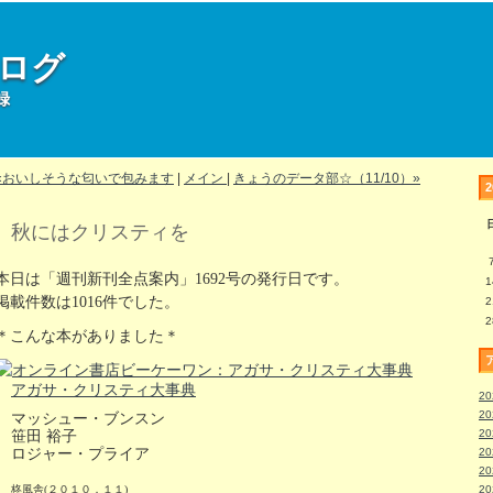
部ログ
録
«おいしそうな匂いで包みます
|
メイン
|
きょうのデータ部☆（11/10）»
秋にはクリスティを
本日は「週刊新刊全点案内」1692号の発行日です。
1
掲載件数は1016件でした。
2
2
＊こんな本がありました＊
アガサ・クリスティ大事典
2
2
マッシュー・ブンスン
2
笹田 裕子
ロジャー・プライア
2
2
柊風舎(２０１０．１１)
2