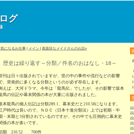
部ログ
録
«気になるお仕事
|
メイン
|
真面目なメイドさんのお話»
歴史は繰り返す～分類／件名のおはなし・18～
新刊は日々出版されていますが、世の中の事件や流行などの影響
1
で、突発的に多くなる分類というのが必ず存在します。
2
2
例えば、大河ドラマ。今年は「龍馬伝」でしたが、その影響で坂本
龍馬の伝記や幕末関係の本が大量に出版されました。
坂本龍馬の個人伝記は分類289.1、幕末史だと210.58になります。
2
江戸時代は長いので、ＮＤＣ（日本十進分類法）上では初期・中
2
期・末期と3分割されているのですが、その中でも圧倒的に幕末史
2
関係の本が多いです。
2
2
初期 210.52 700件
2