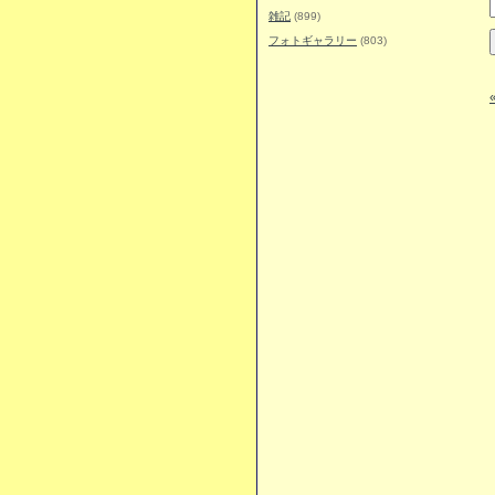
雑記
(899)
フォトギャラリー
(803)