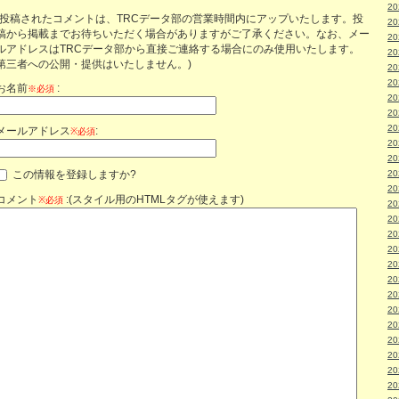
2
(投稿されたコメントは、TRCデータ部の営業時間内にアップいたします。投
2
稿から掲載までお待ちいただく場合がありますがご了承ください。なお、メー
2
ルアドレスはTRCデータ部から直接ご連絡する場合にのみ使用いたします。
2
第三者への公開・提供はいたしません。)
2
2
お名前
:
※必須
2
2
2
メールアドレス
:
※必須
2
2
この情報を登録しますか?
2
2
コメント
:(スタイル用のHTMLタグが使えます)
※必須
2
2
2
2
2
2
2
2
2
2
2
2
2