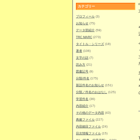
カテゴリー
プロフィール
(3)
お知らせ
(75)
データ部紹介
(59)
TRC MARC
(273)
タイトル・シリーズ
(18)
著者
(106)
文字の話
(7)
読み方
(21)
図書記号
(9)
分類/件名
(175)
新設件名のお知らせ
(151)
分類／件名のおはなし
(125)
学習件名
(36)
内容紹介
(17)
その他のデータ内容
(43)
典拠ファイル
(227)
内容細目ファイル
(24)
目次情報ファイル
(15)