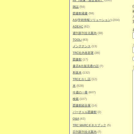
AV（映像・録音資料）
(100)
雑誌
(54)
図書館蔵書
(58)
AS(学術情報ソリューション)
(204)
ADEAC
(82)
週刊新刊全点案内
(38)
TOOLi
(83)
メンテナンス
(13)
TRC社内各部署
(36)
図書館
(17)
書店&出版流通の話
(7)
和装本
(132)
TRCむかし話
(12)
本
(528)
今週の一冊
(607)
検索
(107)
図書館総合展
(14)
バーチャル図書館
(2)
Q&A
(42)
TRC MARCギネスブック
(5)
日刊新刊全点案内
(7)