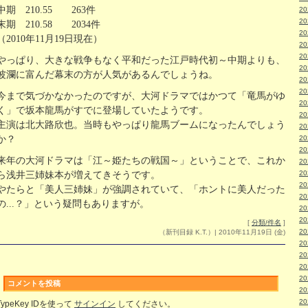
中期 210.55 263件
2
2
末期 210.58 2034件
2
（2010年11月19日現在）
2
2
やっぱり、大きな戦争もなく平和だった江戸時代初～中期よりも、
2
波瀾に富んだ幕末の方が人気があるんでしょうね。
2
2
今まで気づかなかったのですが、大河ドラマではかつて「竜馬がゆ
2
く」で坂本龍馬がすでに登場していたようです。
2
主演は北大路欣也。当時もやっぱり龍馬ブームになったんでしょう
2
か？
2
2
来年の大河ドラマは「江～姫たちの戦国～」ということで、これか
2
2
ら浅井三姉妹本が増えてきそうです。
2
やたらと「美人三姉妹」が強調されていて、「ホントに美人だった
2
の...？」という疑問もありますが。
2
2
[
分類/件名
]
2
（新刊目録 K.T.）| 2010年11月19日 (金)
2
2
2
2
コメントを投稿
2
2
TypeKey IDを使って
サインイン
してください。