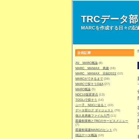
TRCデータ
MARCを作成する日々の記
企画記事
AV MARC概論
(8)
MARC MANIAX 典拠
(16)
MARC MANIAX 目録2022
(12)
MARCができるまで
(39)
MARCで探そうQ&A
(27)
MARC概論
(5)
NDC10版変更点
(13)
TOOLiで探そう
(14)
ぶー子、NDCに迫る！
(10)
データ部ログ ダイジェスト
(70)
個人名典拠ファイル入門
(11)
図書館業務とTRCのサービスメニュー
(7)
図書館蔵書MARCのヒント
(7)
雑誌データ概論
(10)