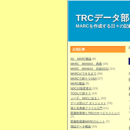
TRCデータ
MARCを作成する日々の記
企画記事
AV MARC概論
(8)
MARC MANIAX 典拠
(16)
MARC MANIAX 目録2022
(12)
MARCができるまで
(39)
MARCで探そうQ&A
(27)
MARC概論
(5)
NDC10版変更点
(13)
TOOLiで探そう
(14)
ぶー子、NDCに迫る！
(10)
データ部ログ ダイジェスト
(70)
個人名典拠ファイル入門
(11)
図書館業務とTRCのサービスメニュー
(7)
図書館蔵書MARCのヒント
(7)
雑誌データ概論
(10)