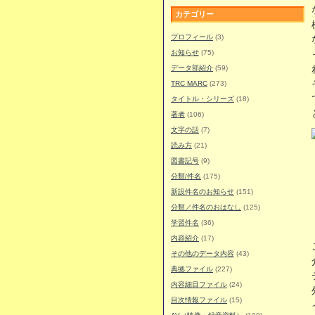
カテゴリー
プロフィール
(3)
お知らせ
(75)
データ部紹介
(59)
TRC MARC
(273)
タイトル・シリーズ
(18)
著者
(106)
文字の話
(7)
読み方
(21)
図書記号
(9)
分類/件名
(175)
新設件名のお知らせ
(151)
分類／件名のおはなし
(125)
学習件名
(36)
内容紹介
(17)
その他のデータ内容
(43)
典拠ファイル
(227)
内容細目ファイル
(24)
目次情報ファイル
(15)