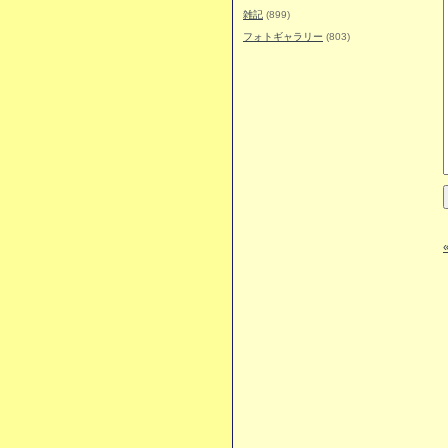
雑記
(899)
フォトギャラリー
(803)