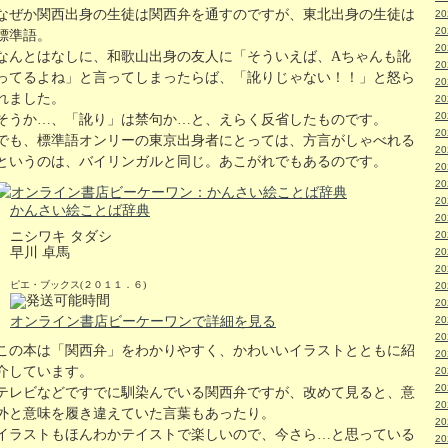
なぜか関西出身の生徒は関西弁を通すのですが、東北出身の生徒は
2
2
標準語。
2
なんとはなしに、和歌山出身の友人に「そういえば、Aちゃんも訛
2
ってるよね」と言ってしまったらば、「訛りじゃない！！」と怒ら
2
れました。
2
2
そうか…、「訛り」は禁句か…と、えらく反省したものです。
2
でも、標準語オンリーの東京出身者にとっては、方言がしゃべれる
2
というのは、バイリンガルと同じ。あこがれでもあるのです。
2
2
2
かんさい絵ことば辞典
2
ニシワキ タダシ
2
早川 卓馬
2
2
ピエ・ブックス(２０１１．６)
2
2
オンライン書店ビーケーワンで詳細を見る
2
2
この本は「関西弁」をわかりやすく、かわいいイラストとともに紹
2
介しています。
2
2
テレビなどですでに馴染んでいる関西弁ですが、改めて見ると、意
2
外と意味を履き違えていた言葉もあったり。
2
イラストもほんわかテイストで楽しいので、今さら…と思っている
2