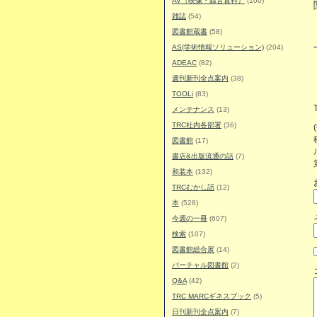
AV（映像・録音資料）
(100)
雑誌
(54)
図書館蔵書
(58)
AS(学術情報ソリューション)
(204)
ADEAC
(82)
週刊新刊全点案内
(38)
TOOLi
(83)
メンテナンス
(13)
TRC社内各部署
(36)
図書館
(17)
書店&出版流通の話
(7)
和装本
(132)
TRCむかし話
(12)
本
(528)
今週の一冊
(607)
検索
(107)
図書館総合展
(14)
バーチャル図書館
(2)
Q&A
(42)
TRC MARCギネスブック
(5)
日刊新刊全点案内
(7)