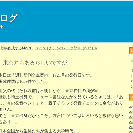
部ログ
録
«毎年作成するMARC
|
メイン
|
きょうのデータ部☆（6/15）»
東京弁もあるらしいですが
本日は「週刊新刊全点案内」1721号の発行日です。
1
掲載件数は1039件でした。
2
2
祖父の代（それ以前は不明）から、東京在住の我が家。
母親も埼玉出身で、ニュース番組なんかを見ているときには、「あ
っ、今の発音ヘン！」と、親子そろって発音チェックに余念があり
2
ません。
2
でも、東京出身だからこそ、方言についてはいろいろと複雑な思い
2
もあり…。
2
2
日本全国から生徒たちが集まる大学時代。
2