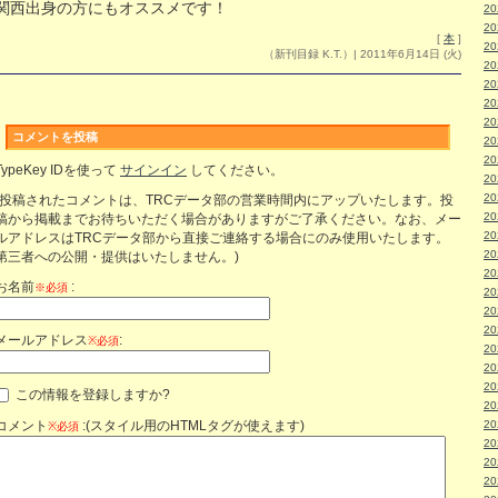
関西出身の方にもオススメです！
2
2
[
本
]
2
（新刊目録 K.T.）| 2011年6月14日 (火)
2
2
2
2
コメントを投稿
2
2
TypeKey IDを使って
サインイン
してください。
2
2
(投稿されたコメントは、TRCデータ部の営業時間内にアップいたします。投
2
稿から掲載までお待ちいただく場合がありますがご了承ください。なお、メー
2
ルアドレスはTRCデータ部から直接ご連絡する場合にのみ使用いたします。
2
第三者への公開・提供はいたしません。)
2
お名前
:
※必須
2
2
2
メールアドレス
:
※必須
2
2
2
この情報を登録しますか?
2
コメント
:(スタイル用のHTMLタグが使えます)
2
※必須
2
2
2