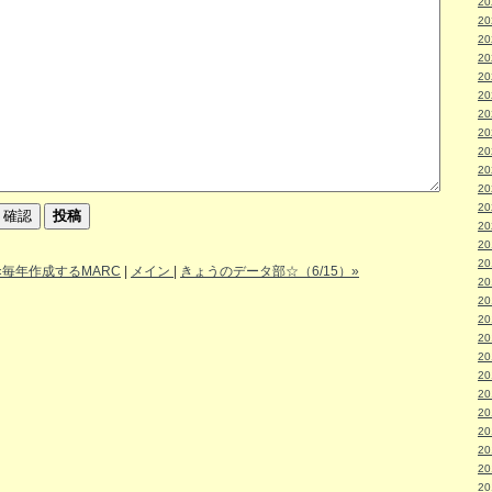
2
2
2
2
2
2
2
2
2
2
2
2
2
2
2
«毎年作成するMARC
|
メイン
|
きょうのデータ部☆（6/15）»
2
2
2
2
2
2
2
2
2
2
2
2