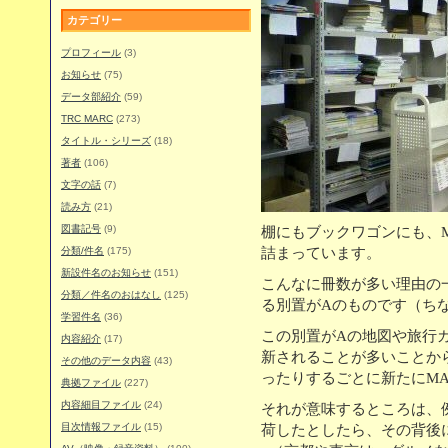
カテゴリー
プロフィール
(3)
お知らせ
(75)
データ部紹介
(59)
TRC MARC
(273)
タイトル・シリーズ
(18)
著者
(106)
文字の話
(7)
読み方
(21)
図書記号
(9)
棚にもブックワゴンにも、
分類/件名
(175)
詰まっています。
新設件名のお知らせ
(151)
こんなに冊数が多い理由の
分類／件名のおはなし
(125)
る別置がAのものです（ちな
学習件名
(36)
この別置がAの地図や旅行
内容紹介
(17)
新されることが多いことか
その他のデータ内容
(43)
ったりするごとに新たにMA
典拠ファイル
(227)
内容細目ファイル
(24)
それが意味するところは、
目次情報ファイル
(15)
荷したとしたら、その背後