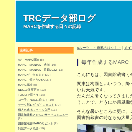
TRCデータ部ログ
MARCを作成する日々の記録
«ルーツ ～典拠のはなし～
|
メイ
企画記事
AV MARC概論
(8)
毎年作成するMARC
MARC MANIAX 典拠
(16)
MARC MANIAX 目録2022
(12)
こんにちは、図書館蔵書 小
MARCができるまで
(39)
MARCで探そうQ&A
(27)
関東は梅雨といいつつ、降
MARC概論
(5)
いお天気です。
NDC10版変更点
(13)
TOOLiで探そう
(14)
だんだん暑くなってきまし
ぶー子、NDCに迫る！
(10)
うことで、どうにか扇風機
データ部ログ ダイジェスト
(70)
個人名典拠ファイル入門
(11)
そんな暑いところに更に、
図書館業務とTRCのサービスメニュー
図書館蔵書の時ならぬ大量入
(7)
図書館蔵書MARCのヒント
(7)
雑誌データ概論
(10)