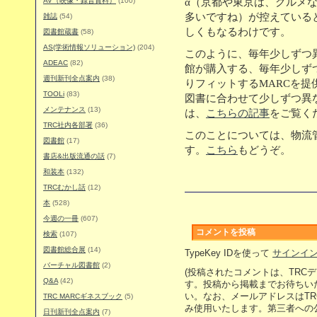
AV（映像・録音資料）
(100)
α（京都や東京は、グルメ
多いですね）が控えている
雑誌
(54)
しくもなるわけです。
図書館蔵書
(58)
AS(学術情報ソリューション)
(204)
このように、毎年少しずつ
ADEAC
(82)
館が購入する、毎年少しず
週刊新刊全点案内
(38)
りフィットするMARCを提
TOOLi
(83)
図書に合わせて少しずつ異
メンテナンス
(13)
は、
こちらの記事
をご覧く
TRC社内各部署
(36)
このことについては、物流
図書館
(17)
す。
こちら
もどうぞ。
書店&出版流通の話
(7)
和装本
(132)
TRCむかし話
(12)
本
(528)
今週の一冊
(607)
コメントを投稿
検索
(107)
図書館総合展
(14)
TypeKey IDを使って
サインイ
バーチャル図書館
(2)
(投稿されたコメントは、TRC
Q&A
(42)
す。投稿から掲載までお待ちい
い。なお、メールアドレスはT
TRC MARCギネスブック
(5)
み使用いたします。第三者への
日刊新刊全点案内
(7)