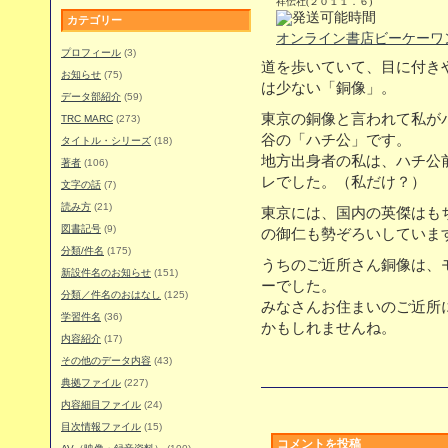
祥伝社(２０１１．６)
カテゴリー
オンライン書店ビーケーワ
プロフィール
(3)
道を歩いていて、目に付き
お知らせ
(75)
は少ない「銅像」。
データ部紹介
(59)
東京の銅像と言われて私が
TRC MARC
(273)
谷の「ハチ公」です。
タイトル・シリーズ
(18)
地方出身者の私は、ハチ公
著者
(106)
レでした。（私だけ？）
文字の話
(7)
読み方
(21)
東京には、国内の英傑はも
図書記号
(9)
の御仁も勢ぞろいしていま
分類/件名
(175)
うちのご近所さん銅像は、
新設件名のお知らせ
(151)
ーでした。
分類／件名のおはなし
(125)
みなさんお住まいのご近所
学習件名
(36)
かもしれませんね。
内容紹介
(17)
その他のデータ内容
(43)
典拠ファイル
(227)
内容細目ファイル
(24)
目次情報ファイル
(15)
コメントを投稿