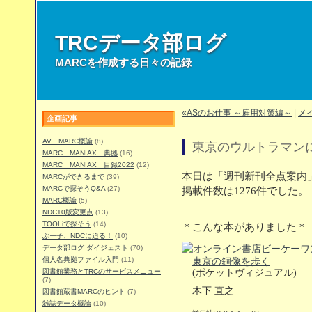
TRCデータ部ログ
MARCを作成する日々の記録
«ASのお仕事 ～雇用対策編～
|
メ
企画記事
AV MARC概論
(8)
東京のウルトラマン
MARC MANIAX 典拠
(16)
MARC MANIAX 目録2022
(12)
本日は「週刊新刊全点案内」
MARCができるまで
(39)
MARCで探そうQ&A
(27)
掲載件数は1276件でした。
MARC概論
(5)
NDC10版変更点
(13)
TOOLiで探そう
(14)
＊こんな本がありました＊
ぶー子、NDCに迫る！
(10)
データ部ログ ダイジェスト
(70)
個人名典拠ファイル入門
(11)
東京の銅像を歩く
図書館業務とTRCのサービスメニュー
(ポケットヴィジュアル)
(7)
木下 直之
図書館蔵書MARCのヒント
(7)
雑誌データ概論
(10)