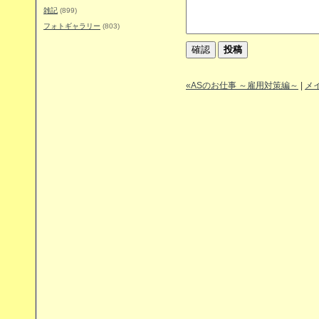
雑記
(899)
フォトギャラリー
(803)
«ASのお仕事 ～雇用対策編～
|
メ