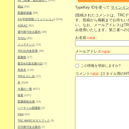
AV（映像・録音資料）
(100)
雑誌
(54)
TypeKey IDを使って
サインイ
図書館蔵書
(58)
(投稿されたコメントは、TRC
AS(学術情報ソリューション)
(204)
す。投稿から掲載までお待ちい
い。なお、メールアドレスはT
ADEAC
(82)
み使用いたします。第三者への
週刊新刊全点案内
(38)
お名前
:
※必須
TOOLi
(83)
メンテナンス
(13)
TRC社内各部署
(36)
メールアドレス
:
※必須
図書館
(17)
書店&出版流通の話
(7)
この情報を登録しますか?
和装本
(132)
コメント
:(スタイル用のH
※必須
TRCむかし話
(12)
本
(528)
今週の一冊
(607)
検索
(107)
図書館総合展
(14)
バーチャル図書館
(2)
Q&A
(42)
TRC MARCギネスブック
(5)
日刊新刊全点案内
(7)