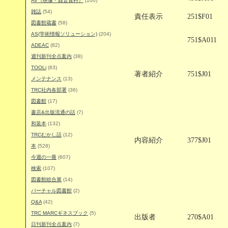
AV（映像・録音資料）
(100)
雑誌
(54)
責任表示
251$F01
図書館蔵書
(58)
AS(学術情報ソリューション)
(204)
751$A011
ADEAC
(82)
週刊新刊全点案内
(38)
TOOLi
(83)
著者紹介
751$J01
メンテナンス
(13)
TRC社内各部署
(36)
図書館
(17)
書店&出版流通の話
(7)
和装本
(132)
TRCむかし話
(12)
内容紹介
377$J01
本
(528)
今週の一冊
(607)
検索
(107)
図書館総合展
(14)
バーチャル図書館
(2)
Q&A
(42)
TRC MARCギネスブック
(5)
出版者
270$A01
日刊新刊全点案内
(7)