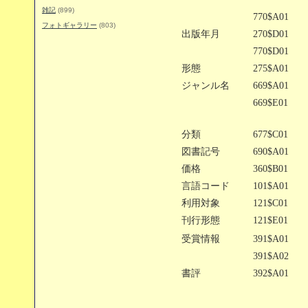
雑記
(899)
770$A01
フォトギャラリー
(803)
出版年月
270$D01
770$D01
形態
275$A01
ジャンル名
669$A01
669$E01
分類
677$C01
図書記号
690$A01
価格
360$B01
言語コード
101$A01
利用対象
121$C01
刊行形態
121$E01
受賞情報
391$A01
391$A02
書評
392$A01