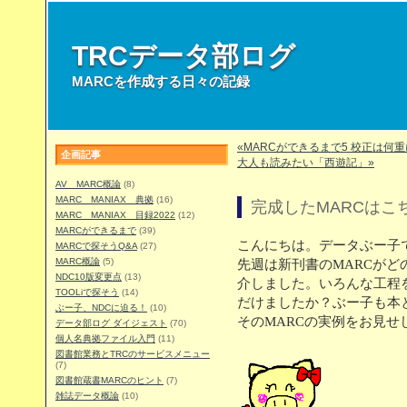
TRCデータ部ログ
MARCを作成する日々の記録
«MARCができるまで5 校正は何
企画記事
大人も読みたい「西遊記」»
AV MARC概論
(8)
MARC MANIAX 典拠
(16)
完成したMARCはこ
MARC MANIAX 目録2022
(12)
MARCができるまで
(39)
こんにちは。データぶー子
MARCで探そうQ&A
(27)
MARC概論
(5)
先週は新刊書のMARCが
NDC10版変更点
(13)
介しました。いろんな工程
TOOLiで探そう
(14)
だけましたか？ぶー子も本
ぶー子、NDCに迫る！
(10)
そのMARCの実例をお見せ
データ部ログ ダイジェスト
(70)
個人名典拠ファイル入門
(11)
図書館業務とTRCのサービスメニュー
(7)
図書館蔵書MARCのヒント
(7)
雑誌データ概論
(10)