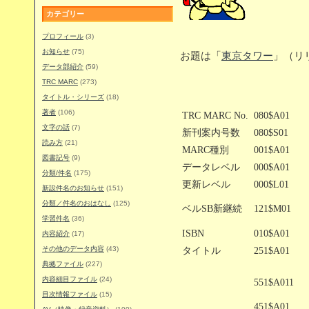
カテゴリー
プロフィール
(3)
お知らせ
(75)
お題は「
東京タワー
」（リ
データ部紹介
(59)
TRC MARC
(273)
タイトル・シリーズ
(18)
著者
(106)
TRC MARC No.
080$A01
文字の話
(7)
新刊案内号数
080$S01
読み方
(21)
MARC種別
001$A01
図書記号
(9)
データレベル
000$A01
分類/件名
(175)
更新レベル
000$L01
新設件名のお知らせ
(151)
分類／件名のおはなし
(125)
ベルSB新継続
121$M01
学習件名
(36)
ISBN
010$A01
内容紹介
(17)
その他のデータ内容
(43)
タイトル
251$A01
典拠ファイル
(227)
内容細目ファイル
(24)
551$A011
目次情報ファイル
(15)
451$A01