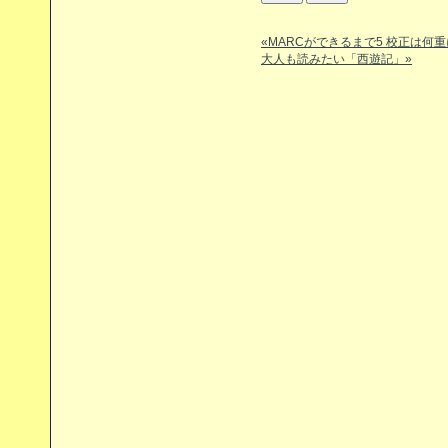
«MARCができるまで5 校正は何
大人も読みたい「西遊記」»