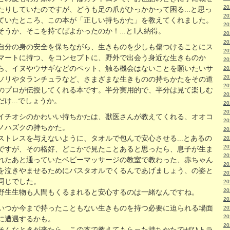
2
たりしていたのですが、どうも足の爪がひっかかって困る...と思っ
2
ていたところ、この本が「正しい持ちかた」を教えてくれました。
2
そうか、そこを持てばよかったのか！...と1人納得。
2
2
自分の身の安全を保ちながら、生きものを少しも傷つけることにス
2
マートに持つ、をコンセプトに、野外で出会う身近な生きものか
2
ら、イヌやウサギなどのペット、触る機会はないことを願いたいサ
2
2
ソリやタランチュラなど、さまざまな生きものの持ちかたをその道
2
のプロが伝授してくれる本です。半分実用的で、半分は見て楽しむ
2
だけ...でしょうか。
2
2
イチオシのかわいい持ちかたは、獣医さんが教えてくれる、オオコ
2
ノハズクの持ちかた。
2
ストレスを与えないように、タオルで包んで安心させる...とあるの
2
2
ですが、その格好、どこかで見たことあると思ったら、息子が生ま
2
れたあと通っていたベビーマッサージの教室で教わった、赤ちゃん
2
を泣きやませるためにバスタオルでくるんであげましょう、の姿と
2
同じでした。
2
2
野生生物も人間もくるまれると安心するのは一緒なんですね。
2
いつか今まで持ったこともない生きものを持つ必要に迫られる場面
2
2
に遭遇するかも。
2
そんなときが来たら、この本で教えてもらった持ちかたでぜひトラ