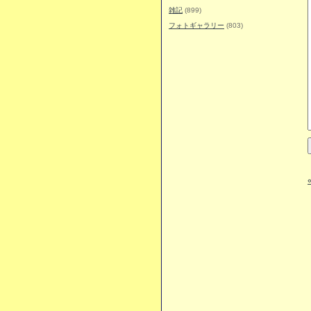
雑記
(899)
フォトギャラリー
(803)