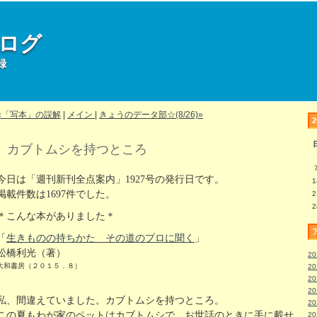
部ログ
録
«「写本」の誤解
|
メイン
|
きょうのデータ部☆(8/26)»
カブトムシを持つところ
今日は「週刊新刊全点案内」1927号の発行日です。
1
掲載件数は1697件でした。
2
2
＊こんな本がありました＊
「
生きものの持ちかた その道のプロに聞く
」
松橋利光（著）
2
大和書房（２０１５．８）
2
2
2
私、間違えていました。カブトムシを持つところ。
2
この夏もわが家のペットはカブトムシで、お世話のときに手に載せ
2