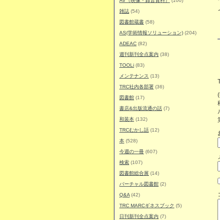
AV（映像・録音資料）
(100)
雑誌
(54)
図書館蔵書
(58)
AS(学術情報ソリューション)
(204)
ADEAC
(82)
週刊新刊全点案内
(38)
TOOLi
(83)
メンテナンス
(13)
TRC社内各部署
(36)
図書館
(17)
書店&出版流通の話
(7)
和装本
(132)
TRCむかし話
(12)
本
(528)
今週の一冊
(607)
検索
(107)
図書館総合展
(14)
バーチャル図書館
(2)
Q&A
(42)
TRC MARCギネスブック
(5)
日刊新刊全点案内
(7)