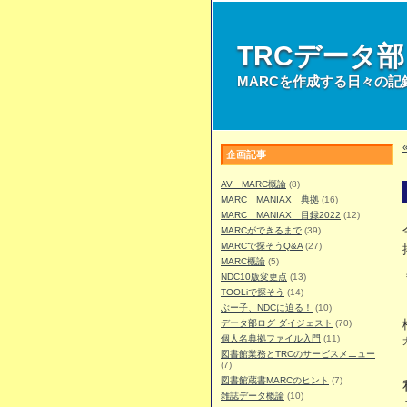
TRCデータ
MARCを作成する日々の記
企画記事
AV MARC概論
(8)
MARC MANIAX 典拠
(16)
MARC MANIAX 目録2022
(12)
MARCができるまで
(39)
MARCで探そうQ&A
(27)
MARC概論
(5)
NDC10版変更点
(13)
TOOLiで探そう
(14)
ぶー子、NDCに迫る！
(10)
データ部ログ ダイジェスト
(70)
個人名典拠ファイル入門
(11)
図書館業務とTRCのサービスメニュー
(7)
図書館蔵書MARCのヒント
(7)
雑誌データ概論
(10)