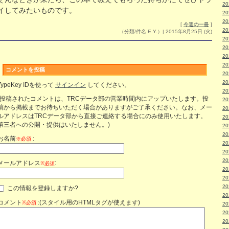
2
イしてみたいものです。
2
2
[
今週の一冊
]
2
（分類/件名 E.Y.）| 2015年8月25日 (火)
2
2
2
2
コメントを投稿
2
2
TypeKey IDを使って
サインイン
してください。
2
(投稿されたコメントは、TRCデータ部の営業時間内にアップいたします。投
2
稿から掲載までお待ちいただく場合がありますがご了承ください。なお、メー
2
ルアドレスはTRCデータ部から直接ご連絡する場合にのみ使用いたします。
2
第三者への公開・提供はいたしません。)
2
2
お名前
:
※必須
2
2
2
メールアドレス
:
※必須
2
2
2
この情報を登録しますか?
2
コメント
:(スタイル用のHTMLタグが使えます)
※必須
2
2
2