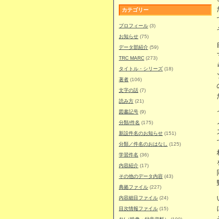
カテゴリー
プロフィール
(3)
お知らせ
(75)
データ部紹介
(59)
TRC MARC
(273)
タイトル・シリーズ
(18)
著者
(106)
文字の話
(7)
読み方
(21)
図書記号
(9)
分類/件名
(175)
新設件名のお知らせ
(151)
分類／件名のおはなし
(125)
学習件名
(36)
内容紹介
(17)
その他のデータ内容
(43)
典拠ファイル
(227)
内容細目ファイル
(24)
目次情報ファイル
(15)