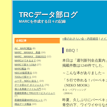
TRCデータ部ログ
MARCを作成する日々の記録
«春のおさらい会－内容細目
|
メイ
企画記事
AV MARC概論
(8)
BBQ！
MARC MANIAX 典拠
(16)
MARC MANIAX 目録2022
(12)
本日は「週刊新刊全点案内」
MARCができるまで
(39)
MARCで探そうQ&A
(27)
掲載件数は1240件でした。
MARC概論
(5)
～こんな本がありました～
NDC10版変更点
(13)
TOOLiで探そう
(14)
「５行で作れる！バーベキ
ぶー子、NDCに迫る！
(10)
（NEKO MOOK）
データ部ログ ダイジェスト
(70)
個人名典拠ファイル入門
(11)
ネコ・パブリッシング
図書館業務とTRCのサービスメニュー
（2018.4）
(7)
昨夏、久しぶりにバーベキ
図書館蔵書MARCのヒント
(7)
雑誌データ概論
(10)
青空の下、ワイワイやりな