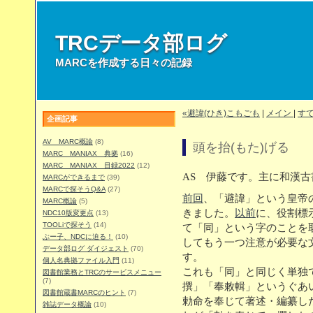
TRCデータ部ログ
MARCを作成する日々の記録
«避諱(ひき)こもごも
|
メイン
|
す
企画記事
AV MARC概論
(8)
頭を抬(もた)げる
MARC MANIAX 典拠
(16)
MARC MANIAX 目録2022
(12)
AS 伊藤です。主に和漢
MARCができるまで
(39)
MARCで探そうQ&A
(27)
前回
、「避諱」という皇帝
MARC概論
(5)
きました。
以前
に、役割標
NDC10版変更点
(13)
TOOLiで探そう
(14)
て「同」という字のことを
ぶー子、NDCに迫る！
(10)
してもう一つ注意が必要な
データ部ログ ダイジェスト
(70)
す。
個人名典拠ファイル入門
(11)
これも「同」と同じく単独
図書館業務とTRCのサービスメニュー
(7)
撰」「奉敕輯」というぐあ
図書館蔵書MARCのヒント
(7)
勅命を奉じて著述・編纂し
雑誌データ概論
(10)