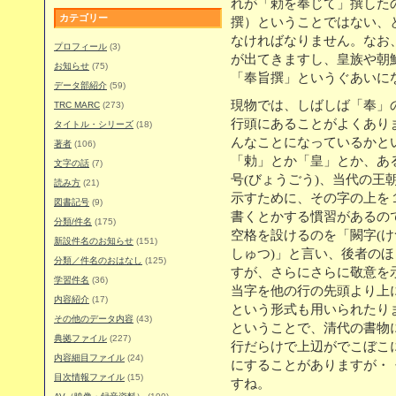
れが「勅を奉じて」撰した
カテゴリー
撰）ということではない、
なければなりません。なお
プロフィール
(3)
が出てきますし、皇族や朝
お知らせ
(75)
「奉旨撰」というぐあいに
データ部紹介
(59)
現物では、しばしば「奉」
TRC MARC
(273)
行頭にあることがよくあり
タイトル・シリーズ
(18)
んなことになっているかと
著者
(106)
「勅」とか「皇」とか、ある
文字の話
(7)
号(びょうごう)、当代の王
読み方
(21)
示すために、その字の上を
図書記号
(9)
書くとかする慣習があるの
分類/件名
(175)
空格を設けるのを「闕字(け
新設件名のお知らせ
(151)
しゅつ)」と言い、後者の
分類／件名のおはなし
(125)
すが、さらにさらに敬意を
学習件名
(36)
当字を他の行の先頭より上に
内容紹介
(17)
という形式も用いられたり
その他のデータ内容
(43)
ということで、清代の書物
典拠ファイル
(227)
行だらけで上辺がでこぼこ
内容細目ファイル
(24)
にすることがありますが・
目次情報ファイル
(15)
すね。