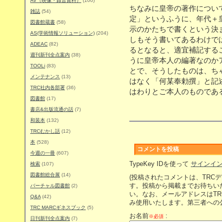
AV（映像・録音資料）
(100)
ちなみに皇帝の著作につい
雑誌
(54)
定」というふうに、年代＋
図書館蔵書
(58)
示のかたちで書くという決
AS(学術情報ソリューション)
(204)
しもそう書いてあるわけで
ADEAC
(82)
るとなると、適宜補記する
週刊新刊全点案内
(38)
うに皇帝本人の編著なのか
TOOLi
(83)
とで、そうしたものは、ち
メンテナンス
(13)
はなく「何某奉勅撰」と記
TRC社内各部署
(36)
はわりとご本人のものであ
図書館
(17)
書店&出版流通の話
(7)
和装本
(132)
TRCむかし話
(12)
本
(528)
コメントを投稿
今週の一冊
(607)
TypeKey IDを使って
サインイ
検索
(107)
図書館総合展
(14)
(投稿されたコメントは、TRC
す。投稿から掲載までお待ちい
バーチャル図書館
(2)
い。なお、メールアドレスはT
Q&A
(42)
み使用いたします。第三者への
TRC MARCギネスブック
(5)
お名前
:
※必須
日刊新刊全点案内
(7)