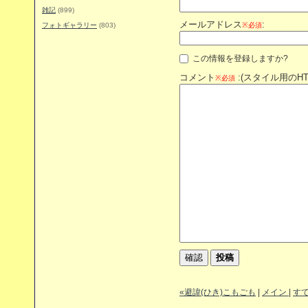
雑記
(899)
メールアドレス
:
フォトギャラリー
(803)
※必須
この情報を登録しますか?
コメント
:(スタイル用のH
※必須
«避諱(ひき)こもごも
|
メイン
|
す