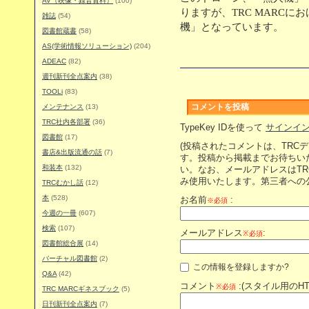
AV（映像・録音資料）
(100)
りますが、TRC MARC
雑誌
(54)
機」となっています。
図書館蔵書
(58)
AS(学術情報ソリューション)
(204)
ADEAC
(82)
週刊新刊全点案内
(38)
TOOLi
(83)
メンテナンス
(13)
コメントを投稿
TRC社内各部署
(36)
TypeKey IDを使って
サインイ
図書館
(17)
(投稿されたコメントは、TRC
書店&出版流通の話
(7)
す。投稿から掲載までお待ちい
和装本
(132)
い。なお、メールアドレスはT
み使用いたします。第三者への
TRCむかし話
(12)
本
(528)
お名前
:
※必須
今週の一冊
(607)
検索
(107)
メールアドレス
:
※必須
図書館総合展
(14)
バーチャル図書館
(2)
この情報を登録しますか?
Q&A
(42)
コメント
:(スタイル用のH
※必須
TRC MARCギネスブック
(5)
日刊新刊全点案内
(7)