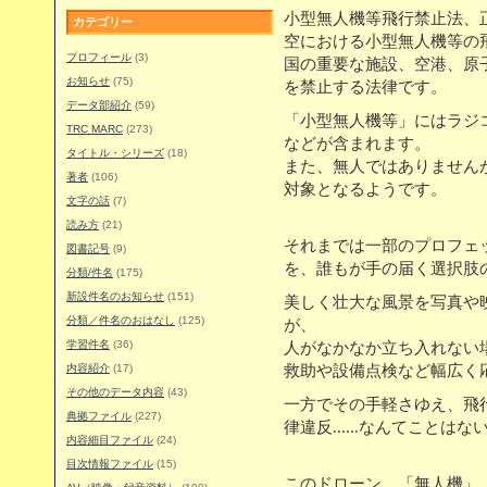
小型無人機等飛行禁止法、
カテゴリー
空における小型無人機等の
プロフィール
(3)
国の重要な施設、空港、原
お知らせ
(75)
を禁止する法律です。
データ部紹介
(59)
「小型無人機等」にはラジ
TRC MARC
(273)
などが含まれます。
タイトル・シリーズ
(18)
また、無人ではありません
著者
(106)
対象となるようです。
文字の話
(7)
読み方
(21)
それまでは一部のプロフェ
図書記号
(9)
を、誰もが手の届く選択肢
分類/件名
(175)
新設件名のお知らせ
(151)
美しく壮大な風景を写真や
分類／件名のおはなし
(125)
が、
学習件名
(36)
人がなかなか立ち入れない
内容紹介
(17)
救助や設備点検など幅広く
その他のデータ内容
(43)
一方でその手軽さゆえ、飛
典拠ファイル
(227)
律違反......なんてこと
内容細目ファイル
(24)
目次情報ファイル
(15)
このドローン、「無人機」