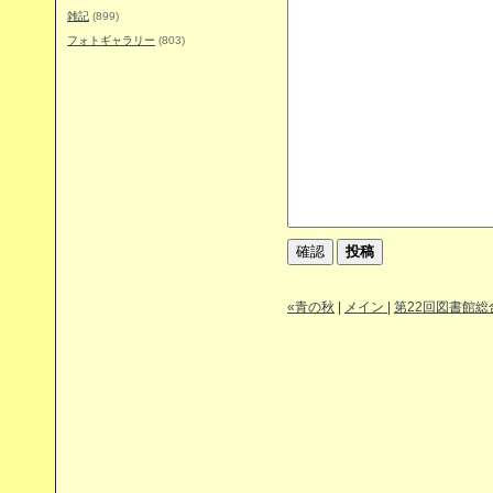
雑記
(899)
フォトギャラリー
(803)
«青の秋
|
メイン
|
第22回図書館総