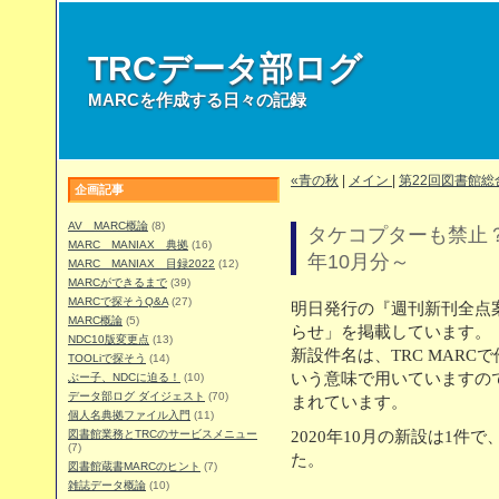
TRCデータ部ログ
MARCを作成する日々の記録
«青の秋
|
メイン
|
第22回図書館総
企画記事
AV MARC概論
(8)
タケコプターも禁止？
MARC MANIAX 典拠
(16)
年10月分～
MARC MANIAX 目録2022
(12)
MARCができるまで
(39)
MARCで探そうQ&A
(27)
明日発行の『週刊新刊全点
MARC概論
(5)
らせ」を掲載しています。
NDC10版変更点
(13)
新設件名は、TRC MAR
TOOLiで探そう
(14)
いう意味で用いていますので
ぶー子、NDCに迫る！
(10)
データ部ログ ダイジェスト
(70)
まれています。
個人名典拠ファイル入門
(11)
図書館業務とTRCのサービスメニュー
2020年10月の新設は1
(7)
た。
図書館蔵書MARCのヒント
(7)
雑誌データ概論
(10)