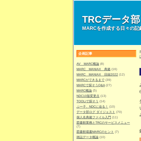
TRCデータ
MARCを作成する日々の記
企画記事
AV MARC概論
(8)
MARC MANIAX 典拠
(16)
MARC MANIAX 目録2022
(12)
MARCができるまで
(39)
MARCで探そうQ&A
(27)
MARC概論
(5)
NDC10版変更点
(13)
TOOLiで探そう
(14)
ぶー子、NDCに迫る！
(10)
データ部ログ ダイジェスト
(70)
個人名典拠ファイル入門
(11)
図書館業務とTRCのサービスメニュー
(7)
図書館蔵書MARCのヒント
(7)
雑誌データ概論
(10)