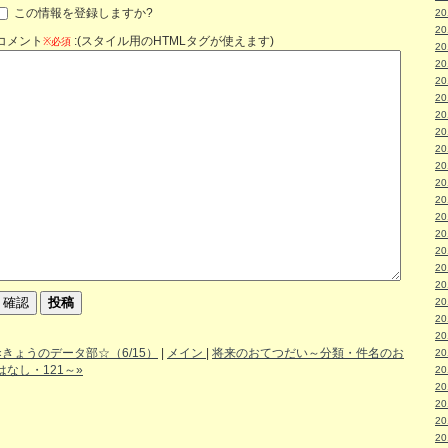
この情報を登録しますか?
2
2
コメント
:(スタイル用のHTMLタグが使えます)
※必須
2
2
2
2
2
2
2
2
2
2
2
2
2
2
2
2
2
2
«きょうのデータ部☆（6/15）
|
メイン
|
将来のおてつだい～分類・件名のお
2
はなし・121～»
2
2
2
2
2