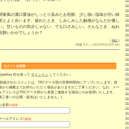
2
2
2
関東風の濃口醤油がしっとり染みたお煎餅。少し強い塩味が渋い緑
2
茶とよく合います。疲れたとき、しみしみした触感がなんだか優し
2
2
い。甘いものの気分じゃない、でも口さみしい。そんなとき、ぬれ
2
煎餅いかがでしょうか？
2
2
[
雑記
]
（典拠 S.K.）| 2022年6月16日 (木)
2
2
2
2
2
コメントを投稿
2
2
TypeKey IDを使って
サインイン
してください。
2
(投稿されたコメントは、TRCデータ部の営業時間内にアップいたします。投
2
稿から掲載までお待ちいただく場合がありますがご了承ください。なお、メー
2
ルアドレスはTRCデータ部から直接ご連絡する場合にのみ使用いたします。
2
第三者への公開・提供はいたしません。)
2
2
お名前
:
※必須
2
2
2
メールアドレス
:
※必須
2
2