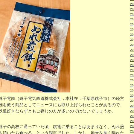
2
2
2
2
2
2
2
2
2
2
2
2
2
2
2
2
2
2
2
銚子電鉄（銚子電気鉄道株式会社，本社在：千葉県銚子市）の経営
2
難を救う商品としてニュースにも取り上げられたことがあるので、
2
鉄道好きならずともご存じの方が多いのではないでしょうか。
2
2
2
銚子の高校に通っていた頃、銚電に乗ることはあまりなく、ぬれ煎
2
2
も頂いたら食べる、という程度でした。しかし、地元を長く離れた