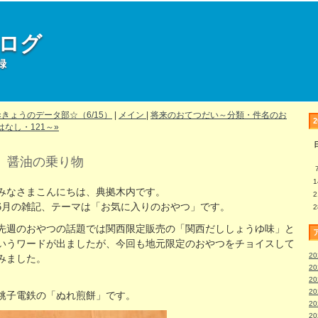
部ログ
録
«きょうのデータ部☆（6/15）
|
メイン
|
将来のおてつだい～分類・件名のお
はなし・121～»
醤油の乗り物
1
みなさまこんにちは、典拠木内です。
2
6月の雑記、テーマは「お気に入りのおやつ」です。
2
先週のおやつの話題では関西限定販売の「関西だししょうゆ味」と
いうワードが出ましたが、今回も地元限定のおやつをチョイスして
2
みました。
2
2
2
銚子電鉄の「ぬれ煎餅」です。
2
2