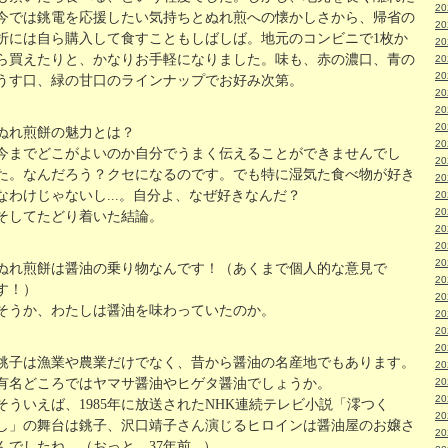
2
今では銚電を応援したい気持ちとぬれ煎への懐かしさから、帰省の
2
折には自ら購入して食すこともしばしば。地元のコンビニで1枚か
2
ら買えたりと、かなりお手軽になりました。味も、赤の濃口、青の
2
2
うす口、緑の甘口のラインナップでお好み次第。
2
2
2
ぬれ煎餅の魅力とは？
2
今までどこがよいのか自分でうまく伝えることができませんでし
2
た。なんだろう？クセになるのです。でも特に湿気た食べ物が好き
2
なわけじゃないし...。自分よ、なぜ好きなんだ？
2
2
そしてたどり着いた結論。
2
2
2
ぬれ煎餅は醤油の乗り物なんです！（あくまで個人的な意見で
2
す！）
2
そうか、わたしは醤油を味わっていたのか。
2
2
2
銚子は漁業や農業だけでなく、昔から醤油の名産地でもあります。
2
有名どころではヤマサ醤油やヒゲタ醤油でしょうか。
2
2
そういえば、1985年に放送されたNHK連続テレビ小説「澪つく
2
し」の舞台は銚子、沢口靖子さん演じるヒロインは醤油屋のお嬢さ
2
んでしたね。（おっと、37年前...）