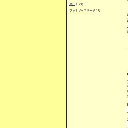
雑記
(899)
フォトギャラリー
(803)