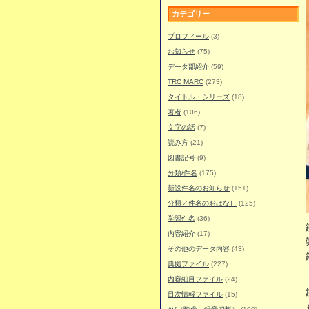
カテゴリー
プロフィール
(3)
お知らせ
(75)
データ部紹介
(59)
TRC MARC
(273)
タイトル・シリーズ
(18)
著者
(106)
文字の話
(7)
読み方
(21)
図書記号
(9)
分類/件名
(175)
新設件名のお知らせ
(151)
分類／件名のおはなし
(125)
学習件名
(36)
内容紹介
(17)
その他のデータ内容
(43)
典拠ファイル
(227)
内容細目ファイル
(24)
目次情報ファイル
(15)