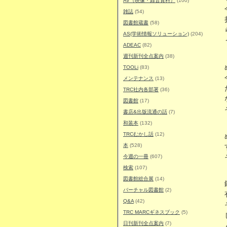
AV（映像・録音資料）
(100)
雑誌
(54)
図書館蔵書
(58)
AS(学術情報ソリューション)
(204)
ADEAC
(82)
週刊新刊全点案内
(38)
TOOLi
(83)
メンテナンス
(13)
TRC社内各部署
(36)
図書館
(17)
書店&出版流通の話
(7)
和装本
(132)
TRCむかし話
(12)
本
(528)
今週の一冊
(607)
検索
(107)
図書館総合展
(14)
バーチャル図書館
(2)
Q&A
(42)
TRC MARCギネスブック
(5)
日刊新刊全点案内
(7)