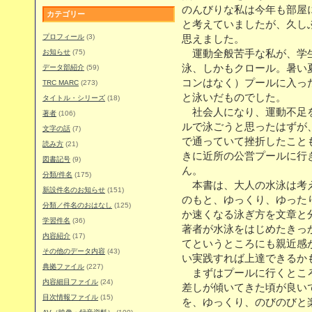
のんびりな私は今年も部屋
カテゴリー
と考えていましたが、久し
プロフィール
(3)
思えました。
お知らせ
(75)
運動全般苦手な私が、学生
泳、しかもクロール。暑い
データ部紹介
(59)
コンはなく）プールに入っ
TRC MARC
(273)
と泳いだものでした。
タイトル・シリーズ
(18)
社会人になり、運動不足を
著者
(106)
ルで泳ごうと思ったはずが
文字の話
(7)
で通っていて挫折したこと
読み方
(21)
きに近所の公営プールに行
図書記号
(9)
ん。
分類/件名
(175)
本書は、大人の水泳は考え
新設件名のお知らせ
(151)
のもと、ゆっくり、ゆった
分類／件名のおはなし
(125)
か速くなる泳ぎ方を文章と
学習件名
(36)
著者が水泳をはじめたきっ
内容紹介
(17)
てというところにも親近感
その他のデータ内容
(43)
い実践すれば上達できるか
典拠ファイル
(227)
まずはプールに行くところ
内容細目ファイル
(24)
差しが傾いてきた頃が良い
目次情報ファイル
(15)
を、ゆっくり、のびのびと