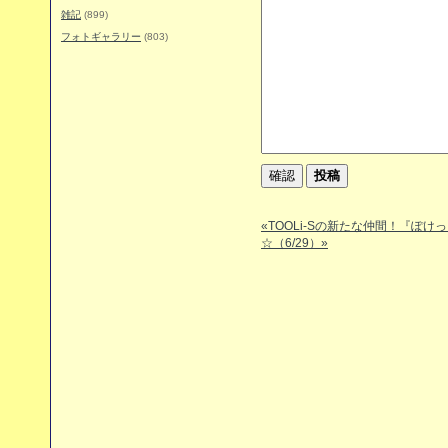
雑記
(899)
フォトギャラリー
(803)
«TOOLi-Sの新たな仲間！『ぽけ
☆（6/29）»