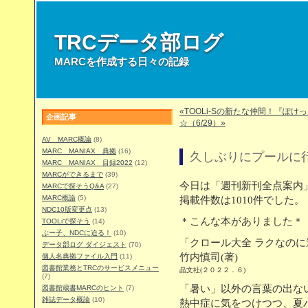
TRCデータ部ログ
MARCを作成する日々の記録
«TOOLi-Sの新たな仲間！『ぽけ
企画記事
☆（6/29）»
AV MARC概論
(8)
MARC MANIAX 典拠
(16)
久しぶりにプールに
MARC MANIAX 目録2022
(12)
MARCができるまで
(39)
今日は「週刊新刊全点案内」
MARCで探そうQ&A
(27)
MARC概論
(5)
掲載件数は1010件でした。
NDC10版変更点
(13)
＊こんな本がありました＊
TOOLiで探そう
(14)
ぶー子、NDCに迫る！
(10)
「クロール大全 ラクなの
データ部ログ ダイジェスト
(70)
竹内慎司(著)
個人名典拠ファイル入門
(11)
図書館業務とTRCのサービスメニュー
晶文社(２０２２．６)
(7)
「暑い」以外の言葉の出な
図書館蔵書MARCのヒント
(7)
雑誌データ概論
(10)
熱中症に気をつけつつ、夏