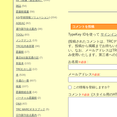
AV（映像・録音資料）
(100)
雑誌
(54)
図書館蔵書
(58)
AS(学術情報ソリューション)
(204)
ADEAC
(82)
コメントを投稿
週刊新刊全点案内
(38)
TypeKey IDを使って
サインイ
TOOLi
(83)
メンテナンス
(13)
(投稿されたコメントは、TRC
す。投稿から掲載までお待ちい
TRC社内各部署
(36)
い。なお、メールアドレスはT
図書館
(17)
み使用いたします。第三者への
書店&出版流通の話
(7)
お名前
:
※必須
和装本
(132)
TRCむかし話
(12)
メールアドレス
:
※必須
本
(528)
今週の一冊
(607)
検索
(107)
この情報を登録しますか?
図書館総合展
(14)
コメント
:(スタイル用のH
※必須
バーチャル図書館
(2)
Q&A
(42)
TRC MARCギネスブック
(5)
日刊新刊全点案内
(7)