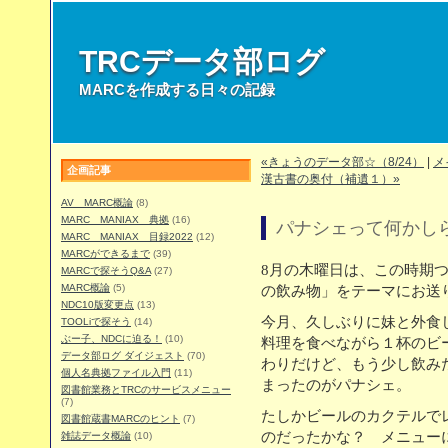
TRCデータ部ログ
MARCを作成する日々の記録
«きょうのデータ部☆（8/24）
|
メ
企画記事
漢古書の奥付（補遺１）»
AV MARC概論
(8)
MARC MANIAX 典拠
(16)
パナシェって何かし
MARC MANIAX 目録2022
(12)
MARCができるまで
(39)
8月の木曜日は、この時期
MARCで探そうQ&A
(27)
MARC概論
(5)
の飲み物」をテーマにお送
NDC10版変更点
(13)
今月、久しぶりに妹と外食
TOOLiで探そう
(14)
ぶー子、NDCに迫る！
(10)
料理を食べながら１杯のビ
データ部ログ ダイジェスト
(70)
わりだけど、もう少し飲み
個人名典拠ファイル入門
(11)
まったのがパナシェ。
図書館業務とTRCのサービスメニュー
(7)
たしかビールのカクテルで
図書館蔵書MARCのヒント
(7)
のだったかな？ メニュー
雑誌データ概論
(10)