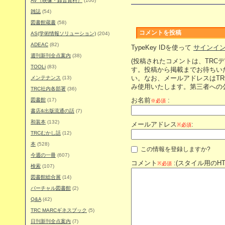
AV（映像・録音資料）
(100)
雑誌
(54)
図書館蔵書
(58)
コメントを投稿
AS(学術情報ソリューション)
(204)
ADEAC
(82)
TypeKey IDを使って
サインイ
週刊新刊全点案内
(38)
(投稿されたコメントは、TRC
TOOLi
(83)
す。投稿から掲載までお待ちい
メンテナンス
(13)
い。なお、メールアドレスはT
み使用いたします。第三者への
TRC社内各部署
(36)
図書館
(17)
お名前
:
※必須
書店&出版流通の話
(7)
和装本
(132)
メールアドレス
:
※必須
TRCむかし話
(12)
本
(528)
この情報を登録しますか?
今週の一冊
(607)
コメント
:(スタイル用のH
※必須
検索
(107)
図書館総合展
(14)
バーチャル図書館
(2)
Q&A
(42)
TRC MARCギネスブック
(5)
日刊新刊全点案内
(7)