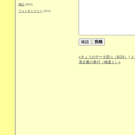
雑記
(899)
フォトギャラリー
(803)
«きょうのデータ部☆（8/24）
|
メ
漢古書の奥付（補遺１）»