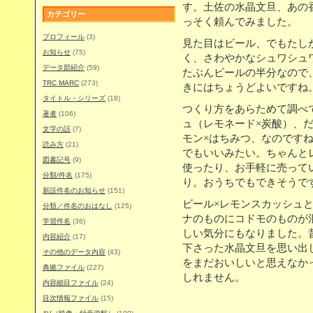
す。土佐の水晶文旦、あの
カテゴリー
っそく頼んでみました。
プロフィール
(3)
見た目はビール、でもたし
お知らせ
(75)
く、さわやかなシュワシュ
データ部紹介
(59)
たぶんビールの半分なので
TRC MARC
(273)
きにはちょうどよいですね
タイトル・シリーズ
(18)
つくり方をあらためて調べ
著者
(106)
ュ（レモネード×炭酸）、
文字の話
(7)
モン×はちみつ、なのです
読み方
(21)
でもいいみたい。ちゃんと
図書記号
(9)
使ったり、お手軽に売って
分類/件名
(175)
り。おうちでもできそうで
新設件名のお知らせ
(151)
ビール×レモンスカッシュ
分類／件名のおはなし
(125)
ナのものにコドモのものが
学習件名
(36)
しい気分にもなりました。
内容紹介
(17)
下さった水晶文旦を思い出
その他のデータ内容
(43)
をまだおいしいと思えなか
典拠ファイル
(227)
しれません。
内容細目ファイル
(24)
目次情報ファイル
(15)