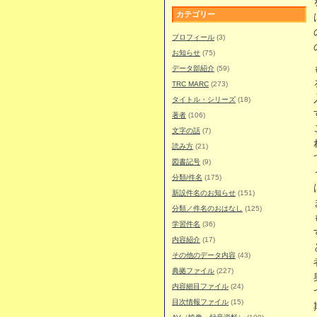
カテゴリー
プロフィール
(3)
お知らせ
(75)
データ部紹介
(59)
TRC MARC
(273)
タイトル・シリーズ
(18)
著者
(106)
文字の話
(7)
読み方
(21)
図書記号
(9)
分類/件名
(175)
新設件名のお知らせ
(151)
分類／件名のおはなし
(125)
学習件名
(36)
内容紹介
(17)
その他のデータ内容
(43)
典拠ファイル
(227)
内容細目ファイル
(24)
目次情報ファイル
(15)