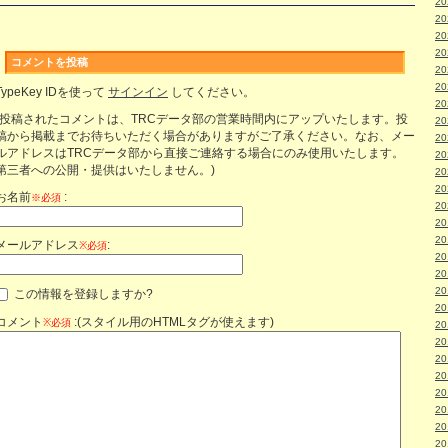
2
2
2
2
コメントを投稿
2
2
TypeKey IDを使って
サインイン
してください。
2
(投稿されたコメントは、TRCデータ部の営業時間内にアップいたします。投
2
稿から掲載までお待ちいただく場合がありますがご了承ください。なお、メー
2
ルアドレスはTRCデータ部から直接ご連絡する場合にのみ使用いたします。
2
第三者への公開・提供はいたしません。)
2
2
お名前
:
※必須
2
2
2
メールアドレス
:
※必須
2
2
2
この情報を登録しますか?
2
コメント
:(スタイル用のHTMLタグが使えます)
※必須
2
2
2
2
2
2
2
2