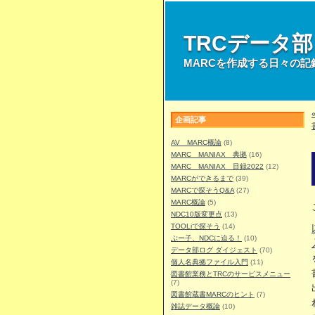
TRCデータ
MARCを作成する日々の記
企画記事
AV MARC概論
(8)
MARC MANIAX 典拠
(16)
MARC MANIAX 目録2022
(12)
MARCができるまで
(39)
MARCで探そうQ&A
(27)
MARC概論
(5)
NDC10版変更点
(13)
TOOLiで探そう
(14)
ぶー子、NDCに迫る！
(10)
データ部ログ ダイジェスト
(70)
個人名典拠ファイル入門
(11)
図書館業務とTRCのサービスメニュー
(7)
図書館蔵書MARCのヒント
(7)
雑誌データ概論
(10)