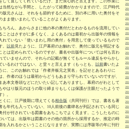
をして直してくれているだけ、まだ良心的と言えます。この作業に
2
は当然ながら手間と、したがって経費がかかりますので、江戸時代
2
の版元さんは、それをも節約するために、別の本に用いた奥付をそ
2
のまま使いまわしていることがよくあります。
2
2
もちろん、あからさまに他の本の奥付だとわかるものを流用してい
2
2
ることはさすがに多くなく、よくあるのは最初から出版年の情報を
2
入れていない「使いまわし用の奥付」を用意して使っているもので
2
す。
以前
見たように、江戸幕府のお触れで、奥付に版元を明記する
2
ことは定められているのですが、書名や出版年については何も言わ
2
れていませんので、それらの記載が無くてもルール違反をやらかし
2
2
ているわけではない、と堂々と言えます（もっとも、
以前
書いたよ
2
うに、このお触れでは「作者并板元之実名」を記せとあるわりに
2
は、作者のほうは最初からどうもあまり守られていないのですが、
2
まあ本文巻頭などにだいたい記してありますし、幕府のがわとして
2
2
もやはり版元のほうの取り締まりもしくは保護が主眼だったようで
2
す）。
2
とくに、江戸後期に増えてくる
相合版
（共同刊行）では、書名も著
2
者も年代も入っていない、10人前後の書肆名が列記されている同じ
2
2
奥付が付されている図書をあちこちでよく見ます。こうしたものに
2
ついては、出版年は図書のその他の箇所から採用するか、推定の時
2
期を入れるかということになりますが、実際には序跋等の年に刊行
2