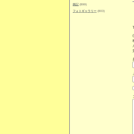
雑記
(899)
フォトギャラリー
(803)