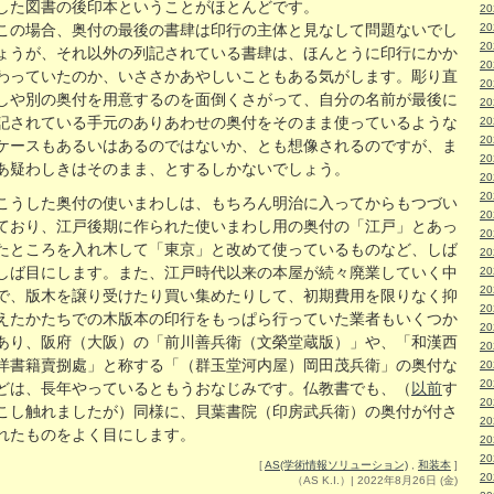
した図書の後印本ということがほとんどです。
2
2
この場合、奥付の最後の書肆は印行の主体と見なして問題ないでし
2
ょうが、それ以外の列記されている書肆は、ほんとうに印行にかか
2
わっていたのか、いささかあやしいこともある気がします。彫り直
2
しや別の奥付を用意するのを面倒くさがって、自分の名前が最後に
2
記されている手元のありあわせの奥付をそのまま使っているような
2
2
ケースもあるいはあるのではないか、とも想像されるのですが、ま
2
あ疑わしきはそのまま、とするしかないでしょう。
2
2
こうした奥付の使いまわしは、もちろん明治に入ってからもつづい
2
ており、江戸後期に作られた使いまわし用の奥付の「江戸」とあっ
2
たところを入れ木して「東京」と改めて使っているものなど、しば
2
しば目にします。また、江戸時代以来の本屋が続々廃業していく中
2
2
で、版木を譲り受けたり買い集めたりして、初期費用を限りなく抑
2
えたかたちでの木版本の印行をもっぱら行っていた業者もいくつか
2
あり、阪府（大阪）の「前川善兵衛（文榮堂蔵版）」や、「和漢西
2
洋書籍賣捌處」と称する「（群玉堂河内屋）岡田茂兵衛」の奥付な
2
2
どは、長年やっているともうおなじみです。仏教書でも、（
以前
す
2
こし触れましたが）同様に、貝葉書院（印房武兵衛）の奥付が付さ
2
れたものをよく目にします。
2
2
[
AS(学術情報ソリューション)
,
和装本
]
2
（AS K.I.）| 2022年8月26日 (金)