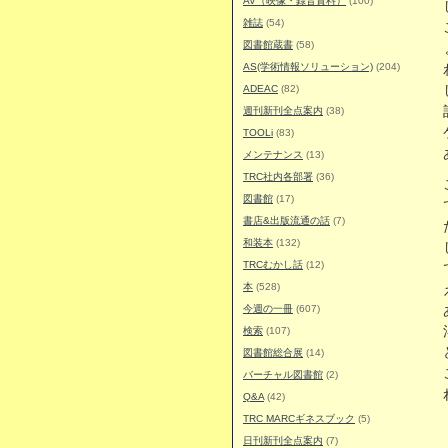
AV（映像・録音資料）
(100)
雑誌
(54)
図書館蔵書
(58)
AS(学術情報ソリューション)
(204)
ADEAC
(82)
週刊新刊全点案内
(38)
TOOLi
(83)
メンテナンス
(13)
TRC社内各部署
(36)
図書館
(17)
書店&出版流通の話
(7)
和装本
(132)
TRCむかし話
(12)
本
(528)
今週の一冊
(607)
検索
(107)
図書館総合展
(14)
バーチャル図書館
(2)
Q&A
(42)
TRC MARCギネスブック
(5)
日刊新刊全点案内
(7)