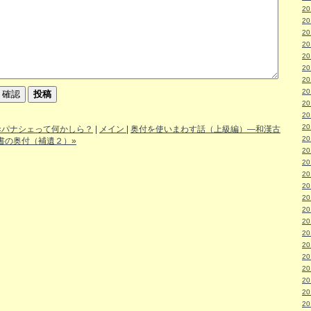
2
2
2
2
2
2
2
2
2
2
2
«パナシェって何かしら？
|
メイン
|
奥付を使いまわす話（上級編）―和漢古
2
書の奥付（補遺２）»
2
2
2
2
2
2
2
2
2
2
2
2
2
2