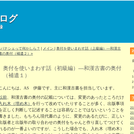
部ログ
録
«パナシェって何かしら？
|
メイン
|
奥付を使いまわす話（上級編）―和漢古
書の奥付（補遺２）»
奥付を使いまわす話（初級編）―和漢古書の奥付
（補遺１）
1
2
2
こんにちは。AS 伊藤です。主に和漢古書を担当しています。
以前
、和漢古書の奥付の記載については、変更のあったところだけ
入れ木（埋め木）
を行って改めていたりすることが多く、出版事項
2
を正しく判断して記述することは容易なことではないということを
2
書きました。もちろん現代書のように、変更のあるたびに、正しい
2
出版者と出版年の取り合わせの奥付をちゃんと作り直してつけてく
2
2
れるのが一番よいのですが、こうした場合でも、入れ木（埋め木）
2