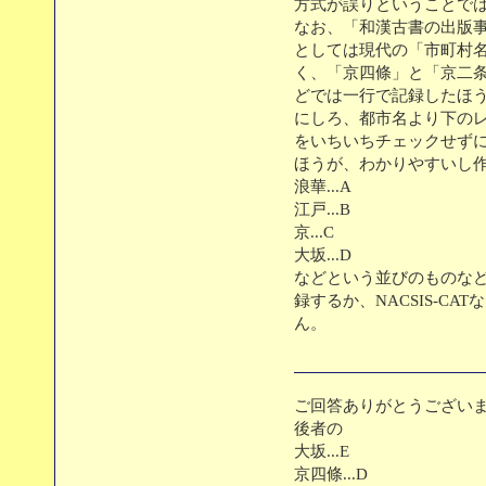
方式が誤りということで
なお、「和漢古書の出版事
としては現代の「市町村
く、「京四條」と「京二条」
どでは一行で記録したほ
にしろ、都市名より下の
をいちいちチェックせず
ほうが、わかりやすいし
浪華...A
江戸...B
京...C
大坂...D
などという並びのものな
録するか、NACSIS-C
ん。
ご回答ありがとうござい
後者の
大坂...E
京四條...D