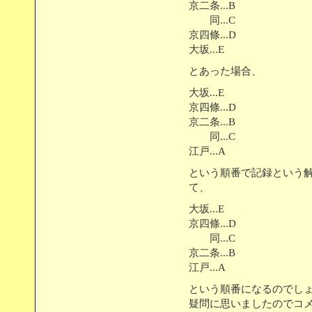
京二条...B
同...C
京四條...D
大坂...E
とあった場合、
大坂...E
京四條...D
京二条...B
同...C
江戸...A
という順番で記録という
て、
大坂...E
京四條...D
同...C
京二条...B
江戸...A
という順番になるのでし
疑問に思いましたのでコ