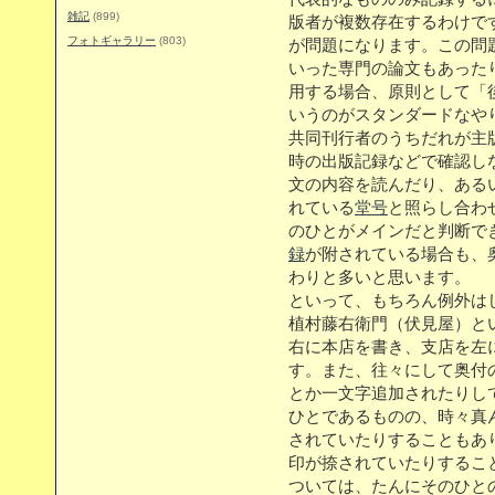
雑記
(899)
版者が複数存在するわけで
フォトギャラリー
(803)
が問題になります。この問
いった専門の論文もあった
用する場合、原則として「
いうのがスタンダードなや
共同刊行者のうちだれが主
時の出版記録などで確認し
文の内容を読んだり、ある
れている
堂号
と照らし合わ
のひとがメインだと判断で
録
が附されている場合も、
わりと多いと思います。
といって、もちろん例外は
植村藤右衛門（伏見屋）と
右に本店を書き、支店を左
す。また、往々にして奥付
とか一文字追加されたりし
ひとであるものの、時々真
されていたりすることもあ
印が捺されていたりするこ
ついては、たんにそのひと