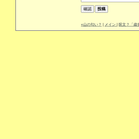
«山の匂い？
|
メイン
|
呪文？「歳舍