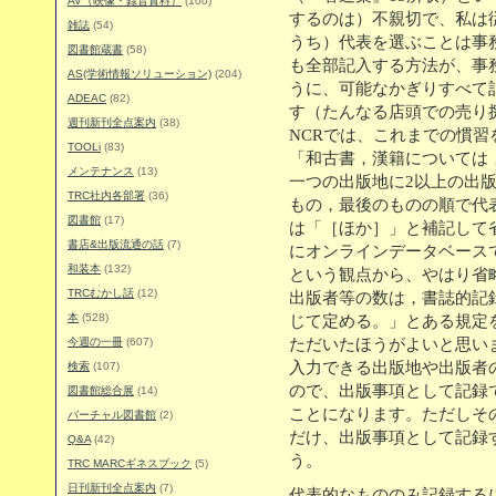
AV（映像・録音資料）
(100)
するのは）不親切で、私は
雑誌
(54)
うち）代表を選ぶことは事
図書館蔵書
(58)
も全部記入する方法が、事
AS(学術情報ソリューション)
(204)
うに、可能なかぎりすべて
ADEAC
(82)
す（たんなる店頭での売り
週刊新刊全点案内
(38)
NCRでは、これまでの慣習を
TOOLi
(83)
「和古書，漢籍については
メンテナンス
(13)
一つの出版地に2以上の出
TRC社内各部署
(36)
もの，最後のものの順で代
図書館
(17)
は「［ほか］」と補記して
書店&出版流通の話
(7)
にオンラインデータベース
和装本
(132)
という観点から、やはり省
TRCむかし話
(12)
出版者等の数は，書誌的記
本
(528)
じて定める。」とある規定
今週の一冊
(607)
ただいたほうがよいと思い
入力できる出版地や出版者
検索
(107)
ので、出版事項として記録
図書館総合展
(14)
ことになります。ただしそ
バーチャル図書館
(2)
だけ、出版事項として記録
Q&A
(42)
う。
TRC MARCギネスブック
(5)
日刊新刊全点案内
(7)
代表的なもののみ記録する