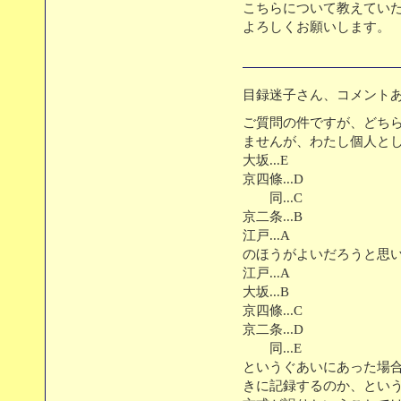
こちらについて教えてい
よろしくお願いします。
目録迷子さん、コメント
ご質問の件ですが、どち
ませんが、わたし個人と
大坂...E
京四條...D
同...C
京二条...B
江戸...A
のほうがよいだろうと思
江戸...A
大坂...B
京四條...C
京二条...D
同...E
というぐあいにあった場合
きに記録するのか、とい