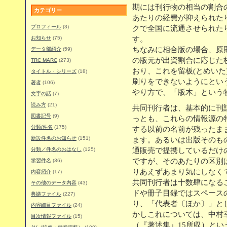
期には刊行物の相当の割合
カテゴリー
あたりの経費が抑えられた
プロフィール
(3)
クで全国に流通させられた
お知らせ
(75)
す。
ちなみに相合版の場合、原
データ部紹介
(59)
の版元が出資割合に応じた
TRC MARC
(273)
おり、これを留板(とめいた
タイトル・シリーズ
(18)
刷りをできないようにとい
著者
(106)
やり方で、「版木」という
文字の話
(7)
読み方
(21)
共同刊行者は、基本的に刊
図書記号
(9)
っとも、これらの情報源の
分類/件名
(175)
する以前の名前が残ったま
新設件名のお知らせ
(151)
ます。あるいは出版そのも
分類／件名のおはなし
(125)
通販売で提携しているだけ
ですが、そのあたりの区別
学習件名
(36)
りあえずあまり気にしなく
内容紹介
(17)
共同刊行者は十数肆になる
その他のデータ内容
(43)
ドや冊子目録ではスペース
典拠ファイル
(227)
り、「代表者〔ほか〕」と
内容細目ファイル
(24)
かしこれについては、中村
目次情報ファイル
(15)
（『著述集』15所収）と