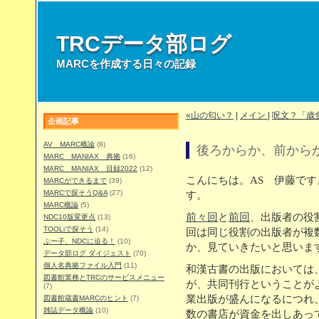
TRCデータ部ログ
MARCを作成する日々の記録
«山の匂い？
|
メイン
|
呪文？「歳舍
企画記事
AV MARC概論
(8)
後ろからか、前からか
MARC MANIAX 典拠
(16)
MARC MANIAX 目録2022
(12)
こんにちは。AS 伊藤で
MARCができるまで
(39)
MARCで探そうQ&A
(27)
す。
MARC概論
(5)
前々回
と
前回
、出版者の役
NDC10版変更点
(13)
TOOLiで探そう
(14)
回は同じ役割の出版者が複
ぶー子、NDCに迫る！
(10)
か、見ていきたいと思いま
データ部ログ ダイジェスト
(70)
個人名典拠ファイル入門
(11)
和漢古書の出版においては
図書館業務とTRCのサービスメニュー
が、共同刊行ということが
(7)
業出版が盛んになるにつれ、
図書館蔵書MARCのヒント
(7)
雑誌データ概論
(10)
数の書店が資金を出しあっ