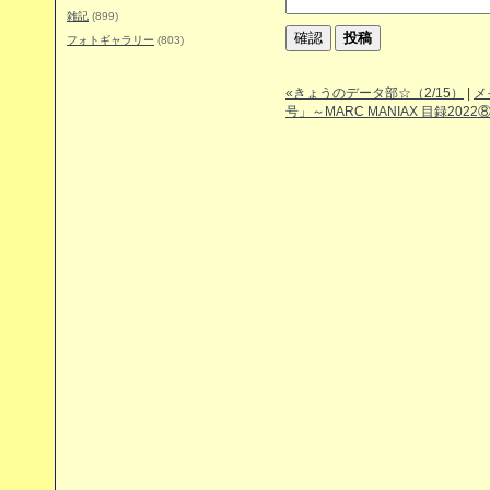
雑記
(899)
フォトギャラリー
(803)
«きょうのデータ部☆（2/15）
|
メ
号」～MARC MANIAX 目録2022