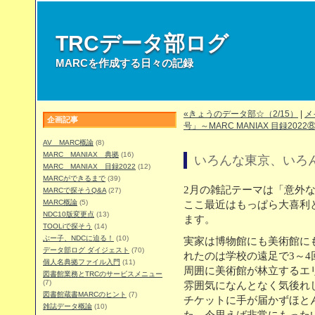
TRCデータ部ログ
MARCを作成する日々の記録
«きょうのデータ部☆（2/15）
|
メ
企画記事
号」～MARC MANIAX 目録2022
AV MARC概論
(8)
MARC MANIAX 典拠
(16)
いろんな東京、いろ
MARC MANIAX 目録2022
(12)
MARCができるまで
(39)
2月の雑記テーマは「意外
MARCで探そうQ&A
(27)
MARC概論
(5)
ここ最近はもっぱら大喜利
NDC10版変更点
(13)
ます。
TOOLiで探そう
(14)
ぶー子、NDCに迫る！
(10)
実家は博物館にも美術館に
データ部ログ ダイジェスト
(70)
れたのは学校の遠足で3～
個人名典拠ファイル入門
(11)
周囲に美術館が林立するエ
図書館業務とTRCのサービスメニュー
(7)
雰囲気になんとなく気後れ
図書館蔵書MARCのヒント
(7)
チケットに手が届かずほと
雑誌データ概論
(10)