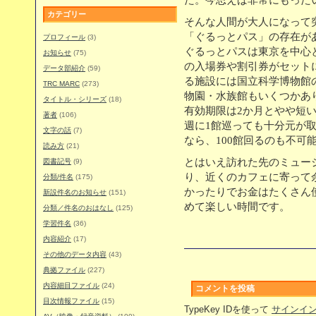
た。今思えば非常にもった
カテゴリー
そんな人間が大人になって
「ぐるっとパス」の存在が
プロフィール
(3)
ぐるっとパスは東京を中心と
お知らせ
(75)
の入場券や割引券がセット
データ部紹介
(59)
る施設には国立科学博物館
TRC MARC
(273)
物園・水族館もいくつかあ
タイトル・シリーズ
(18)
有効期限は2か月とやや短い
著者
(106)
週に1館巡っても十分元が
文字の話
(7)
なら、100館回るのも不可能で
読み方
(21)
とはいえ訪れた先のミュー
図書記号
(9)
り、近くのカフェに寄って
分類/件名
(175)
かったりでお金はたくさん
新設件名のお知らせ
(151)
めて楽しい時間です。
分類／件名のおはなし
(125)
学習件名
(36)
内容紹介
(17)
その他のデータ内容
(43)
典拠ファイル
(227)
内容細目ファイル
(24)
コメントを投稿
目次情報ファイル
(15)
TypeKey IDを使って
サインイ