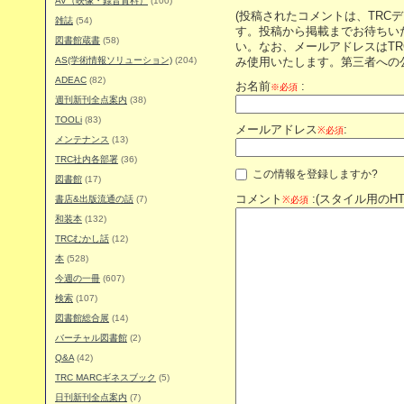
AV（映像・録音資料）
(100)
(投稿されたコメントは、TRC
雑誌
(54)
す。投稿から掲載までお待ちい
図書館蔵書
(58)
い。なお、メールアドレスはT
AS(学術情報ソリューション)
(204)
み使用いたします。第三者への
ADEAC
(82)
お名前
:
※必須
週刊新刊全点案内
(38)
TOOLi
(83)
メールアドレス
:
※必須
メンテナンス
(13)
TRC社内各部署
(36)
この情報を登録しますか?
図書館
(17)
コメント
:(スタイル用のH
書店&出版流通の話
(7)
※必須
和装本
(132)
TRCむかし話
(12)
本
(528)
今週の一冊
(607)
検索
(107)
図書館総合展
(14)
バーチャル図書館
(2)
Q&A
(42)
TRC MARCギネスブック
(5)
日刊新刊全点案内
(7)