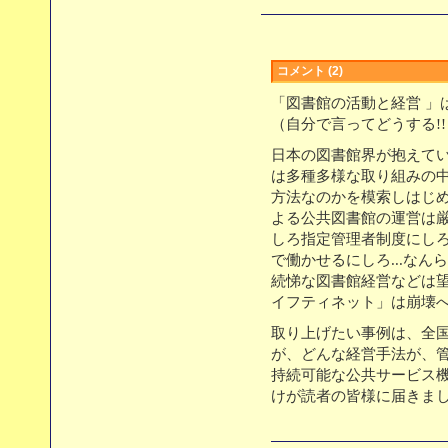
コメント (2)
「図書館の活動と経営 」
（自分で言ってどうする!!
日本の図書館界が抱えて
は多種多様な取り組みの
方法なのかを模索しはじ
よる公共図書館の運営は厳
しろ指定管理者制度にし
で働かせるにしろ...な
続悌な図書館経営などは望
イフティネット」は崩壊
取り上げたい事例は、全
が、どんな経営手法が、
持続可能な公共サービス
けが読者の皆様に届きま