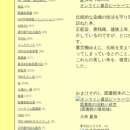
AV（映像・録音資料）
(100)
オンライン書店ビーケーワ
雑誌
(54)
図書館蔵書
(58)
伝統的な染織の技法を守り
AS(学術情報ソリューション)
(204)
訪ねた本。
ADEAC
(82)
正藍染、唐桟織、越後上布
週刊新刊全点案内
(38)
介しているのですが、とに
TOOLi
(83)
す。
メンテナンス
(13)
重労働ゆえに、伝統を支え
TRC社内各部署
(36)
ってしまっているとのこと
図書館
(17)
これらの美しい布を、後世
書店&出版流通の話
(7)
した。
和装本
(132)
TRCむかし話
(12)
本
(528)
今週の一冊
(607)
おまけその1。図書館本の
検索
(107)
図書館総合展
(14)
図書館の活動と経営
バーチャル図書館
(2)
(図書館の最前線)
Q&A
(42)
大串 夏身
TRC MARCギネスブック
(5)
青弓社(２００８．９)
日刊新刊全点案内
(7)