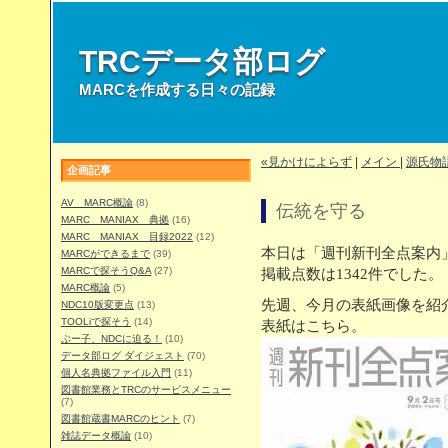
TRCデータ部ログ
MARCを作成する日々の記録
«見かけによらず
|
メイン
|
源氏物
企画記事
AV MARC概論
(8)
伝統を守る
MARC MANIAX 典拠
(16)
MARC MANIAX 目録2022
(12)
本日は「週刊新刊全点案内」
MARCができるまで
(39)
MARCで探そうQ&A
(27)
掲載点数は1342件でした。
MARC概論
(5)
先週、今月の表紙画像を紹
NDC10版変更点
(13)
TOOLiで探そう
(14)
表紙はこちら。
ぶー子、NDCに迫る！
(10)
データ部ログ ダイジェスト
(70)
個人名典拠ファイル入門
(11)
図書館業務とTRCのサービスメニュー
(7)
図書館蔵書MARCのヒント
(7)
雑誌データ概論
(10)