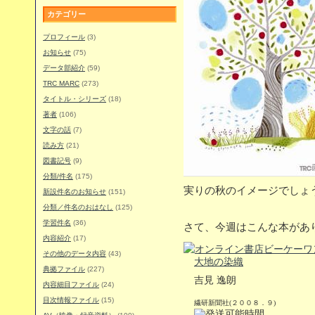
カテゴリー
プロフィール
(3)
お知らせ
(75)
データ部紹介
(59)
TRC MARC
(273)
タイトル・シリーズ
(18)
著者
(106)
文字の話
(7)
読み方
(21)
図書記号
(9)
分類/件名
(175)
実りの秋のイメージでしょ
新設件名のお知らせ
(151)
分類／件名のおはなし
(125)
学習件名
(36)
さて、今週はこんな本があ
内容紹介
(17)
その他のデータ内容
(43)
大地の染織
典拠ファイル
(227)
吉見 逸朗
内容細目ファイル
(24)
目次情報ファイル
(15)
繊研新聞社(２００８．９)