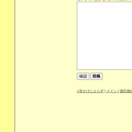
«見かけによらず
|
メイン
|
源氏物