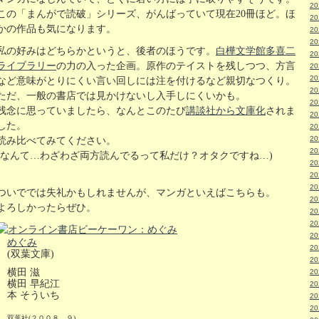
2
この「まんがで読破」シリーズ、がんばっていて現在20冊ほど。ほ
2
かの作品も気になります。
2
2
私の好みはどちらかというと、後者のほうです。
白樺文学館多喜二
2
ライブラリー
の力の入った企画。原作のテイストを残しつつ、方言
2
2
など意味がとりにくい言い回しには注を付けるなど親切なつくり。
2
ただ、一般の書店では見かけないし入手しにくいかも。
2
残念に思っていましたら、なんとこのたび
講談社から文庫化
されま
2
した。
2
2
読み比べてみてください。
2
(なんて…わざわざ両方読んでるって私だけ？オタクですね…)
2
2
2
ついででは失礼かもしれませんが、マンガといえばこちらも。
2
よろしかったらぜひ。
2
2
2
めぐみ
2
(双葉文庫)
2
横田 滋
2
横田 早紀江
2
本 そういち
2
2
双葉社(２００８．９)