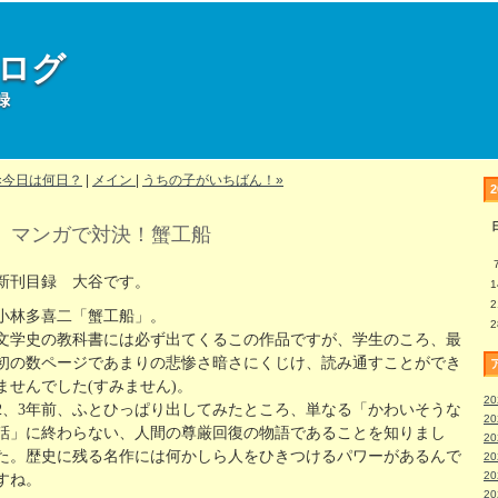
部ログ
録
«今日は何日？
|
メイン
|
うちの子がいちばん！»
マンガで対決！蟹工船
新刊目録 大谷です。
1
2
小林多喜二「蟹工船」。
2
文学史の教科書には必ず出てくるこの作品ですが、学生のころ、最
初の数ページであまりの悲惨さ暗さにくじけ、読み通すことができ
ませんでした(すみません)。
2
2、3年前、ふとひっぱり出してみたところ、単なる「かわいそうな
2
話」に終わらない、人間の尊厳回復の物語であることを知りまし
2
た。歴史に残る名作には何かしら人をひきつけるパワーがあるんで
2
2
すね。
2