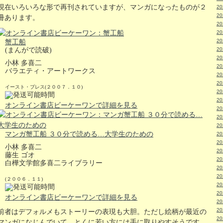
現在いろいろな形で再刊されていますが、マンガになったものが２
2
2
冊あります。
2
2
2
蟹工船
(まんがで読破)
2
2
小林 多喜二
2
バラエティ・アートワークス
2
2
イースト・プレス(２００７．１０)
2
2
オンライン書店ビーケーワンで詳細を見る
2
2
2
マンガ蟹工船 ３０分で読める…大学生のための
2
2
小林 多喜二
2
藤生 ゴオ
2
白樺文学館多喜二ライブラリー
2
2
(２００６．１１)
2
2
オンライン書店ビーケーワンで詳細を見る
2
2
前者はデフォルメもストーリーの表現も大胆。ただし絵柄が最近の
2
マンガになじんでいて、とくに若い方には手に取りやすそうです。