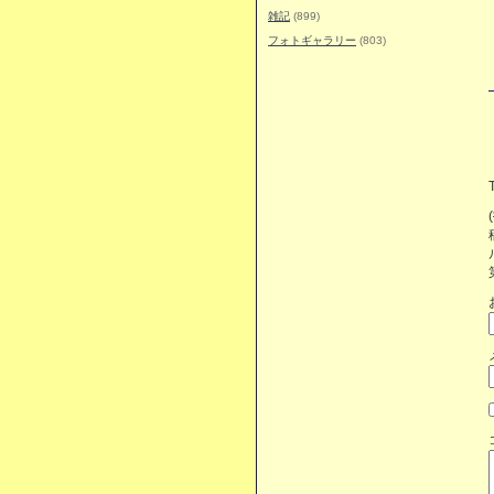
雑記
(899)
フォトギャラリー
(803)