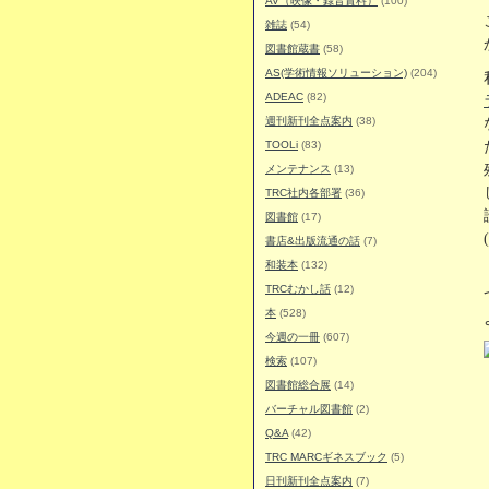
AV（映像・録音資料）
(100)
雑誌
(54)
図書館蔵書
(58)
AS(学術情報ソリューション)
(204)
ADEAC
(82)
週刊新刊全点案内
(38)
TOOLi
(83)
メンテナンス
(13)
TRC社内各部署
(36)
図書館
(17)
書店&出版流通の話
(7)
和装本
(132)
TRCむかし話
(12)
本
(528)
今週の一冊
(607)
検索
(107)
図書館総合展
(14)
バーチャル図書館
(2)
Q&A
(42)
TRC MARCギネスブック
(5)
日刊新刊全点案内
(7)