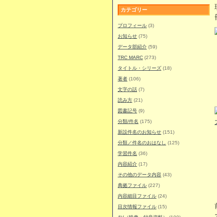
カテゴリー
プロフィール
(3)
お知らせ
(75)
データ部紹介
(59)
TRC MARC
(273)
タイトル・シリーズ
(18)
著者
(106)
文字の話
(7)
読み方
(21)
図書記号
(9)
分類/件名
(175)
新設件名のお知らせ
(151)
分類／件名のおはなし
(125)
学習件名
(36)
内容紹介
(17)
その他のデータ内容
(43)
典拠ファイル
(227)
内容細目ファイル
(24)
目次情報ファイル
(15)