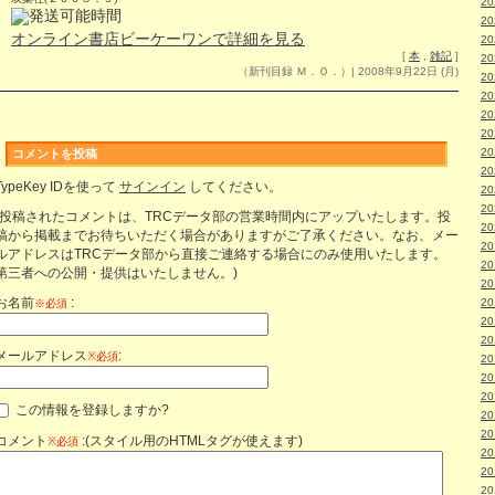
2
2
オンライン書店ビーケーワンで詳細を見る
2
[
本
,
雑記
]
2
（新刊目録 Ｍ．Ｏ．）| 2008年9月22日 (月)
2
2
2
2
2
コメントを投稿
2
TypeKey IDを使って
サインイン
してください。
2
2
(投稿されたコメントは、TRCデータ部の営業時間内にアップいたします。投
2
稿から掲載までお待ちいただく場合がありますがご了承ください。なお、メー
2
ルアドレスはTRCデータ部から直接ご連絡する場合にのみ使用いたします。
2
第三者への公開・提供はいたしません。)
2
お名前
:
2
※必須
2
2
メールアドレス
:
※必須
2
2
2
この情報を登録しますか?
2
2
コメント
:(スタイル用のHTMLタグが使えます)
※必須
2
2
2