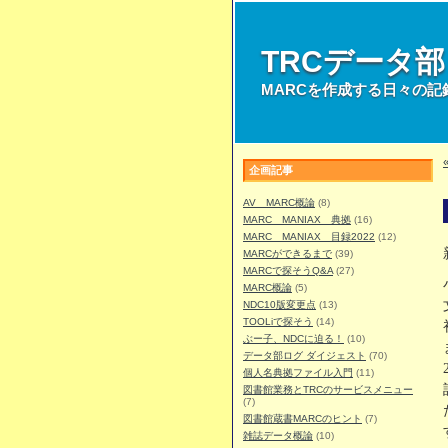
TRCデータ
MARCを作成する日々の記
企画記事
AV MARC概論
(8)
MARC MANIAX 典拠
(16)
MARC MANIAX 目録2022
(12)
MARCができるまで
(39)
MARCで探そうQ&A
(27)
MARC概論
(5)
NDC10版変更点
(13)
TOOLiで探そう
(14)
ぶー子、NDCに迫る！
(10)
データ部ログ ダイジェスト
(70)
個人名典拠ファイル入門
(11)
図書館業務とTRCのサービスメニュー
(7)
図書館蔵書MARCのヒント
(7)
雑誌データ概論
(10)