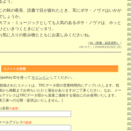
るよう。
2
2
この秋の夜長、読書で目が疲れたとき、耳にボサ・ノヴァはいかが
2
でしょうか。
2
カフェ・ミュージックとしても人気のあるボサ・ノヴァは、ホッと
2
ひといきつくときにピッタリ。
2
2
お気に入りの飲み物とともにお楽しみくださいね。
2
[
AV（映像・録音資料）
]
2
（AV H.T.）| 2008年9月29日 (月)
2
2
2
2
コメントを投稿
2
2
TypeKey IDを使って
サインイン
してください。
2
2
(投稿されたコメントは、TRCデータ部の営業時間内にアップいたします。投
2
稿から掲載までお待ちいただく場合がありますがご了承ください。なお、メー
2
ルアドレスはTRCデータ部から直接ご連絡する場合にのみ使用いたします。
2
第三者への公開・提供はいたしません。)
2
お名前
:
※必須
2
2
2
メールアドレス
:
※必須
2
2