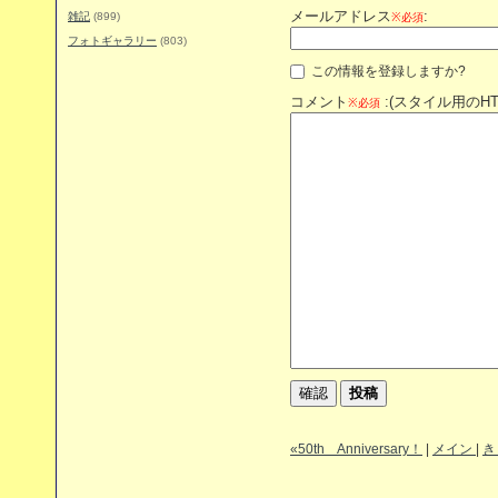
メールアドレス
:
雑記
(899)
※必須
フォトギャラリー
(803)
この情報を登録しますか?
コメント
:(スタイル用のH
※必須
«50th Anniversary！
|
メイン
|
き