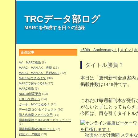
TRCデータ部ログ
MARCを作成する日々の記録
«50th Anniversary！
|
メイン
|
き
企画記事
AV MARC概論
(8)
タイトル勝負？
MARC MANIAX 典拠
(16)
MARC MANIAX 目録2022
(12)
本日は「週刊新刊全点案内」
MARCができるまで
(39)
MARCで探そうQ&A
(27)
掲載件数は1448件です。
MARC概論
(5)
NDC10版変更点
(13)
TOOLiで探そう
(14)
これだけ毎週新刊本が発行
ぶー子、NDCに迫る！
(10)
がないと手にとってもらえ
データ部ログ ダイジェスト
(70)
今回は、目を引くタイトル
個人名典拠ファイル入門
(11)
図書館業務とTRCのサービスメニュー
(7)
図書館蔵書MARCのヒント
(7)
雑誌データ概論
(10)
秋田おそがけ新聞 ステキ