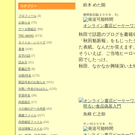
鈴木 めた朗
カテゴリー
無明舎出版(２００８．９)
プロフィール
(3)
お知らせ
(75)
オンライン書店ビーケーワ
データ部紹介
(59)
秋田で話題のブログを書籍
TRC MARC
(273)
「秋田魁新報」をもじった
タイトル・シリーズ
(18)
た表紙。なんだか笑えます
著者
(106)
そういえば、ご当地ヒーロ
文字の話
(7)
田でしたっけ。
読み方
(21)
秋田、なかなか興味深い土
図書記号
(9)
分類/件名
(175)
新設件名のお知らせ
(151)
分類／件名のおはなし
(125)
学習件名
(36)
内容紹介
(17)
明るい食品偽装入門
その他のデータ内容
(43)
魚柄 仁之助
典拠ファイル
(227)
内容細目ファイル
(24)
サンガ(２００８．９)
目次情報ファイル
(15)
オンライン書店ビーケーワ