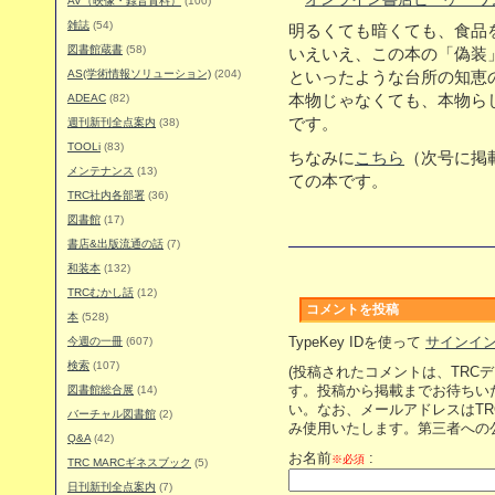
AV（映像・録音資料）
(100)
雑誌
(54)
明るくても暗くても、食品
図書館蔵書
(58)
いえいえ、この本の「偽装
AS(学術情報ソリューション)
(204)
といったような台所の知恵
ADEAC
(82)
本物じゃなくても、本物ら
です。
週刊新刊全点案内
(38)
TOOLi
(83)
ちなみに
こちら
（次号に掲
メンテナンス
(13)
ての本です。
TRC社内各部署
(36)
図書館
(17)
書店&出版流通の話
(7)
和装本
(132)
TRCむかし話
(12)
コメントを投稿
本
(528)
今週の一冊
(607)
TypeKey IDを使って
サインイ
検索
(107)
(投稿されたコメントは、TRC
図書館総合展
(14)
す。投稿から掲載までお待ちい
い。なお、メールアドレスはT
バーチャル図書館
(2)
み使用いたします。第三者への
Q&A
(42)
お名前
:
※必須
TRC MARCギネスブック
(5)
日刊新刊全点案内
(7)