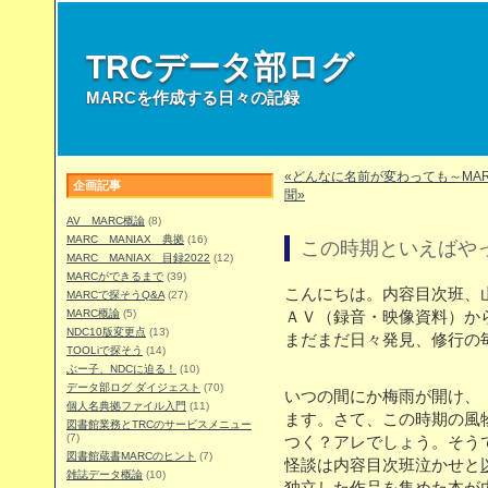
TRCデータ部ログ
MARCを作成する日々の記録
«どんなに名前が変わっても～MA
企画記事
聞»
AV MARC概論
(8)
MARC MANIAX 典拠
(16)
この時期といえばや
MARC MANIAX 目録2022
(12)
MARCができるまで
(39)
こんにちは。内容目次班、
MARCで探そうQ&A
(27)
MARC概論
(5)
ＡＶ（録音・映像資料）か
NDC10版変更点
(13)
まだまだ日々発見、修行の
TOOLiで探そう
(14)
ぶー子、NDCに迫る！
(10)
データ部ログ ダイジェスト
(70)
いつの間にか梅雨が開け、
個人名典拠ファイル入門
(11)
ます。さて、この時期の風
図書館業務とTRCのサービスメニュー
(7)
つく？アレでしょう。そう
図書館蔵書MARCのヒント
(7)
怪談は内容目次班泣かせと
雑誌データ概論
(10)