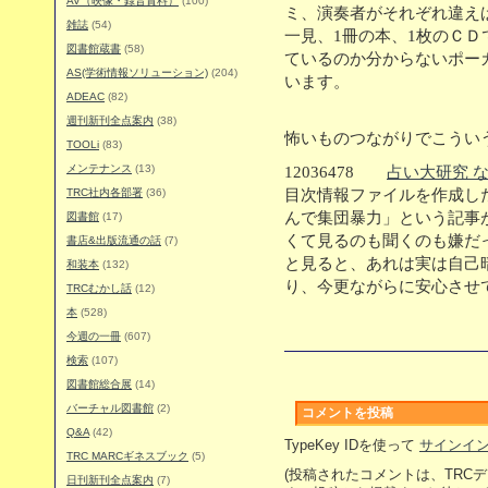
AV（映像・録音資料）
(100)
ミ、演奏者がそれぞれ違え
雑誌
(54)
一見、1冊の本、1枚のＣ
図書館蔵書
(58)
ているのか分からないポー
AS(学術情報ソリューション)
(204)
います。
ADEAC
(82)
週刊新刊全点案内
(38)
怖いものつながりでこうい
TOOLi
(83)
メンテナンス
(13)
12036478
占い大研究 
TRC社内各部署
(36)
目次情報ファイルを作成し
んで集団暴力」という記事
図書館
(17)
くて見るのも聞くのも嫌だ
書店&出版流通の話
(7)
と見ると、あれは実は自己
和装本
(132)
り、今更ながらに安心させ
TRCむかし話
(12)
本
(528)
今週の一冊
(607)
検索
(107)
図書館総合展
(14)
バーチャル図書館
(2)
コメントを投稿
Q&A
(42)
TypeKey IDを使って
サインイ
TRC MARCギネスブック
(5)
(投稿されたコメントは、TRC
日刊新刊全点案内
(7)