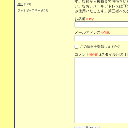
す。投稿から掲載までお待ちい
雑記
(899)
い。なお、メールアドレスはT
フォトギャラリー
(803)
み使用いたします。第三者への
お名前
:
※必須
メールアドレス
:
※必須
この情報を登録しますか?
コメント
:(スタイル用のH
※必須