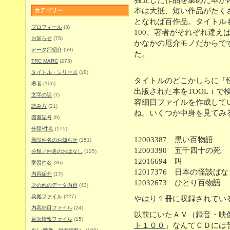
独立した作品を集めた本が
本は大抵、短い作品がたく
カテゴリー
となれば百作品。タイトルも
プロフィール
(3)
100、著者がそれぞれ違え
お知らせ
(75)
かなかの厄介モノだからで
データ部紹介
(59)
た。
TRC MARC
(273)
タイトル・シリーズ
(18)
タイトルのどこかしらに「
著者
(106)
出版された本をTOOLｉで
文字の話
(7)
容細目ファイルを作成して
読み方
(21)
ね。いくつか中身を見てみると
図書記号
(9)
分類/件名
(175)
12003387 黒い百物語
新設件名のお知らせ
(151)
12003390 五千四十の
分類／件名のおはなし
(125)
12016694 叫
学習件名
(36)
12017376 日本の怪談ば
内容紹介
(17)
12032673 ひとり百物語
その他のデータ内容
(43)
典拠ファイル
(227)
やはり１冊に収録されてい
内容細目ファイル
(24)
以前にいたＡＶ（録音・映
目次情報ファイル
(15)
ト１００
」なんてＣＤには