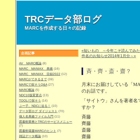
TRCデータ部ログ
MARCを作成する日々の記録
«短いもの ～今年こそ読んでみ
企画記事
件名のお知らせ2014年1月分～»
AV MARC概論
(8)
MARC MANIAX 典拠
(16)
斉・齊・斎・齋？
MARC MANIAX 目録2022
(12)
MARCができるまで
(39)
月末にお届けしている「M
MARCで探そうQ&A
(27)
MARC概論
(5)
のお話です。
NDC10版変更点
(13)
「サイトウ」さんを著者名
TOOLiで探そう
(14)
ぶー子、NDCに迫る！
(10)
すか？
データ部ログ ダイジェスト
(70)
斉藤
個人名典拠ファイル入門
(11)
図書館業務とTRCのサービスメニュー
齊藤
(7)
斎藤
図書館蔵書MARCのヒント
(7)
齋藤
雑誌データ概論
(10)