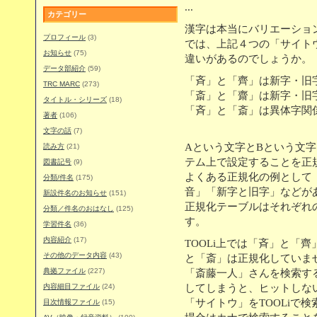
...
カテゴリー
漢字は本当にバリエーショ
プロフィール
(3)
では、上記４つの「サイト
お知らせ
(75)
違いがあるのでしょうか。
データ部紹介
(59)
「斉」と「齊」は新字・旧
TRC MARC
(273)
「斎」と「齋」は新字・旧
タイトル・シリーズ
(18)
「斉」と「斎」は異体字関
著者
(106)
文字の話
(7)
Aという文字とBという文
読み方
(21)
テム上で設定することを正
図書記号
(9)
よくある正規化の例として
分類/件名
(175)
音」「新字と旧字」などが
新設件名のお知らせ
(151)
正規化テーブルはそれぞれ
分類／件名のおはなし
(125)
す。
学習件名
(36)
内容紹介
(17)
TOOLi上では「斉」と「
その他のデータ内容
(43)
と「斎」は正規化していま
典拠ファイル
(227)
「斎藤一人」さんを検索す
内容細目ファイル
(24)
してしまうと、ヒットしな
「サイトウ」をTOOLiで
目次情報ファイル
(15)