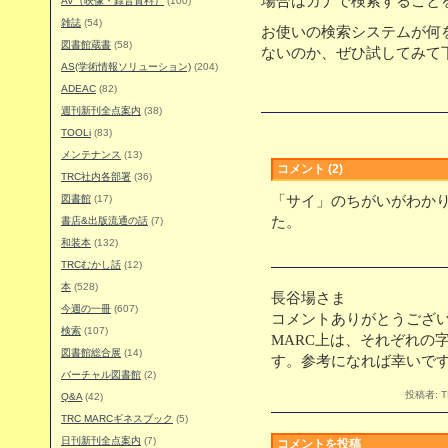
場合はカナで検索すること
AV（映像・録音資料）
(100)
雑誌
(54)
お使いの検索システムが何
図書館蔵書
(58)
ないのか、ぜひ試してみて
AS(学術情報ソリューション)
(204)
ADEAC
(82)
週刊新刊全点案内
(38)
TOOLi
(83)
メンテナンス
(13)
コメント (2)
TRC社内各部署
(36)
図書館
(17)
「サイ」のちがいがわか
た。
書店&出版流通の話
(7)
和装本
(132)
TRCむかし話
(12)
本
(528)
長谷場さま
今週の一冊
(607)
コメントありがとうござ
検索
(107)
MARC上は、それぞれの
図書館総合展
(14)
す。参考になれば幸いで
バーチャル図書館
(2)
投稿者:
Q&A
(42)
TRC MARCギネスブック
(5)
日刊新刊全点案内
(7)
コメントを投稿