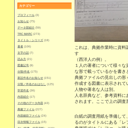
カテゴリー
プロフィール
(3)
お知らせ
(75)
データ部紹介
(59)
TRC MARC
(273)
タイトル・シリーズ
(18)
著者
(106)
これは、典拠作業時に資料
文字の話
(7)
す
（西洋人の例）。
読み方
(21)
１人の著者について様々な
図書記号
(9)
な形で載っているかを書き
分類/件名
(175)
典拠ファイルの見出しの形
新設件名のお知らせ
(151)
作成する図書に表示されて
分類／件名のおはなし
(125)
人物や著名な人は別。
学習件名
(36)
人名辞典など、参考資料に
内容紹介
(17)
されます。ここで上の調査
その他のデータ内容
(43)
典拠ファイル
(227)
内容細目ファイル
(24)
白紙の調査用紙を準備して
るのがタイトルにある「レ
目次情報ファイル
(15)