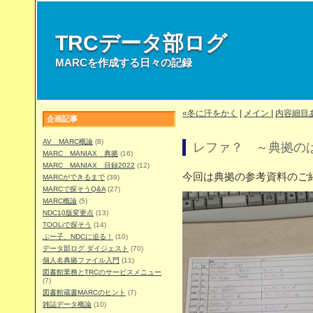
TRCデータ部ログ
MARCを作成する日々の記録
«冬に汗をかく
|
メイン
|
内容細目あ
企画記事
AV MARC概論
(8)
レファ？ ～典拠の
MARC MANIAX 典拠
(16)
MARC MANIAX 目録2022
(12)
今回は典拠の参考資料のご
MARCができるまで
(39)
MARCで探そうQ&A
(27)
MARC概論
(5)
NDC10版変更点
(13)
TOOLiで探そう
(14)
ぶー子、NDCに迫る！
(10)
データ部ログ ダイジェスト
(70)
個人名典拠ファイル入門
(11)
図書館業務とTRCのサービスメニュー
(7)
図書館蔵書MARCのヒント
(7)
雑誌データ概論
(10)