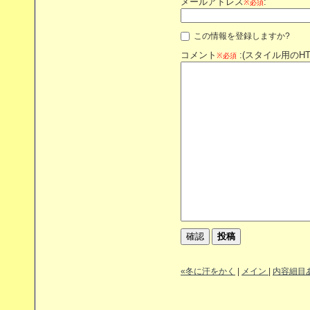
メールアドレス
:
※必須
この情報を登録しますか?
コメント
:(スタイル用のH
※必須
«冬に汗をかく
|
メイン
|
内容細目あ