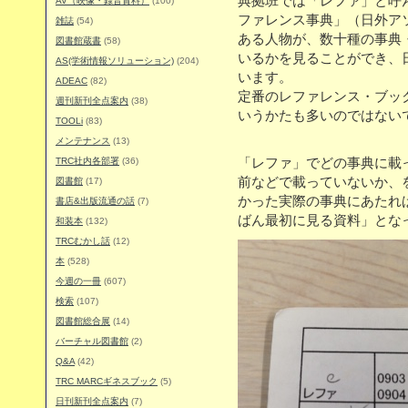
典拠班では「レファ」と呼
AV（映像・録音資料）
(100)
ファレンス事典」（日外ア
雑誌
(54)
ある人物が、数十種の事典
図書館蔵書
(58)
いるかを見ることができ、
AS(学術情報ソリューション)
(204)
います。
ADEAC
(82)
定番のレファレンス・ブッ
週刊新刊全点案内
(38)
いうかたも多いのではない
TOOLi
(83)
メンテナンス
(13)
TRC社内各部署
(36)
「レファ」でどの事典に載
前などで載っていないか、
図書館
(17)
かった実際の事典にあたれ
書店&出版流通の話
(7)
ばん最初に見る資料」とな
和装本
(132)
TRCむかし話
(12)
本
(528)
今週の一冊
(607)
検索
(107)
図書館総合展
(14)
バーチャル図書館
(2)
Q&A
(42)
TRC MARCギネスブック
(5)
日刊新刊全点案内
(7)