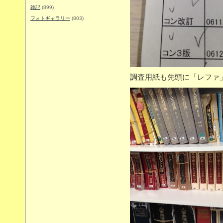
雑記
(899)
フォトギャラリー
(803)
調査用紙も先頭に「レファ